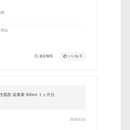
情報
た商品
違反報告
いいね
0
脂肪 栄養素 900ml １ヶ月分
2026/1/10