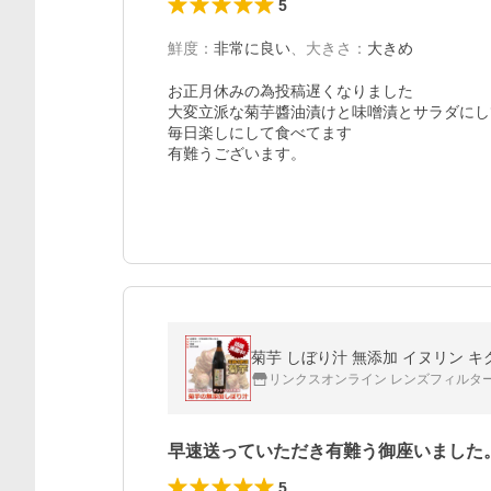
5
鮮度
：
非常に良い
、
大きさ
：
大きめ
お正月休みの為投稿遅くなりました

大変立派な菊芋醬油漬けと味噌漬とサラダにし
毎日楽しにして食べてます

有難うございます。
菊芋 しぼり汁 無添加 イヌリン キ
リンクスオンライン レンズフィルタ
早速送っていただき有難う御座いました
5