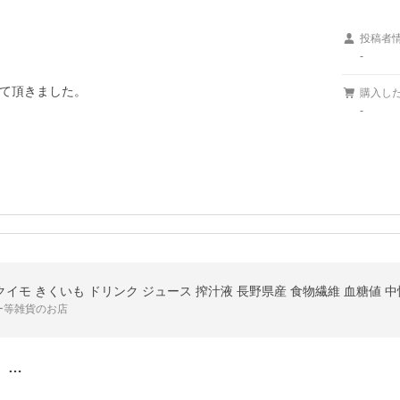
投稿者
-
て頂きました。

購入し
-
クイモ きくいも ドリンク ジュース 搾汁液 長野県産 食物繊維 血糖値 中性
ー等雑貨のお店
。…