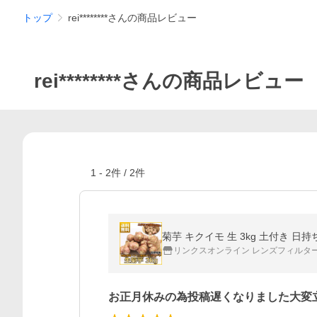
トップ
rei********さんの商品レビュー
rei********さんの商品レビュー
1
-
2
件 /
2
件
菊芋 キクイモ 生 3kg 土付き 
リンクスオンライン レンズフィルタ
お正月休みの為投稿遅くなりました大変