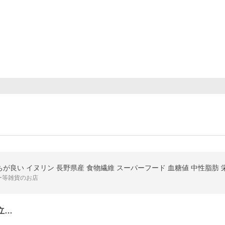
日持ちが良い イヌリン 長野県産 食物繊維 スーパーフード 血糖値 中性脂肪 
ー等雑貨のお店
立…