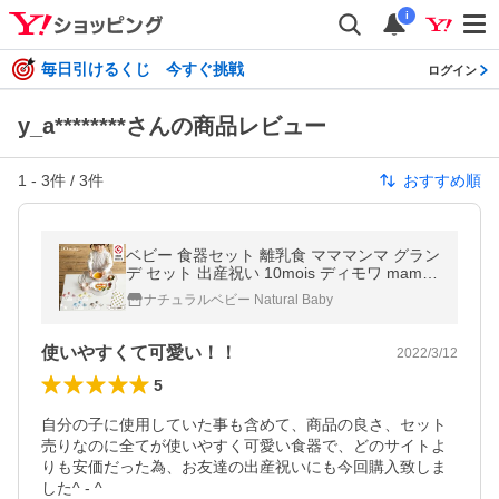
i
毎日引けるくじ 今すぐ挑戦
ログイン
y_a********さんの商品レビュー
1
-
3
件 /
3
件
おすすめ順
ベビー 食器セット 離乳食 マママンマ グラン
デ セット 出産祝い 10mois ディモワ mama
manma ベビー食器 食器 電子レンジ 出産祝
ナチュラルベビー Natural Baby
い 女の子 男の子 プレゼント
使いやすくて可愛い！！
2022/3/12
5
自分の子に使用していた事も含めて、商品の良さ、セット
売りなのに全てが使いやすく可愛い食器で、どのサイトよ
りも安価だった為、お友達の出産祝いにも今回購入致しま
した^ - ^
