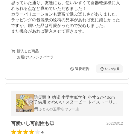
思っていた通り、友達にも、使いやすくて食器乾燥機に入
れられる点など褒めていただきました！

カラーバリエーションも豊富で選ぶ楽しさがありました。

ラッピングの包装紙の絵柄の見本があれば更に嬉しかった
ですが、届いた品は可愛かったので安心しました。

また機会があれば購入させて頂きます。
購入した商品
お届け/フレンチバニラ
違反報告
いいね
6
防災頭巾 幼児 小学生低学年 小寸 27×40cm
子供用 かわいい スヌーピー トイストーリー
プーさん ミニオンズ 耳穴付き 防災グッズ
ふとんの玉手箱 ヤフー店
可愛いし可能性も◎
2022/3/12
4