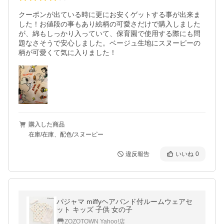
クーポンが出ている時に更にお安くゲットする事が出来ま
した！お値段の事もあり絵柄の可愛さだけで購入しました
が、綿もしっかり入っていて、保育園で使用する際にも問
題なさそうで安心しました。ベージュ生地にスヌーピーの
購入した商品
在庫/在庫、配色/スヌーピー
違反報告
いいね
0
パジャマ miffyヘアバンド付ルームウェアセ
ット キッズ 子供 女の子
ZOZOTOWN Yahoo!店