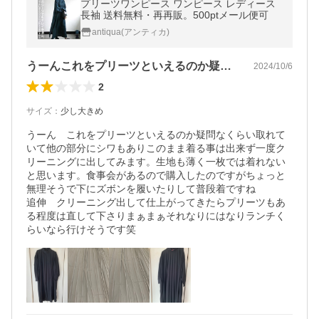
プリーツワンピース ワンピース レディース
長袖 送料無料・再再販。500ptメール便可
antiqua(アンティカ)
うーんこれをプリーツといえるのか疑問な…
2024/10/6
2
サイズ
：
少し大きめ
うーん　これをプリーツといえるのか疑問なくらい取れて
いて他の部分にシワもありこのまま着る事は出来ず一度ク
リーニングに出してみます。生地も薄く一枚では着れない
と思います。食事会があるので購入したのですがちょっと
無理そうで下にズボンを履いたりして普段着ですね

追伸　クリーニング出して仕上がってきたらプリーツもあ
る程度は直して下さりまぁまぁそれなりにはなりランチく
らいなら行けそうです笑