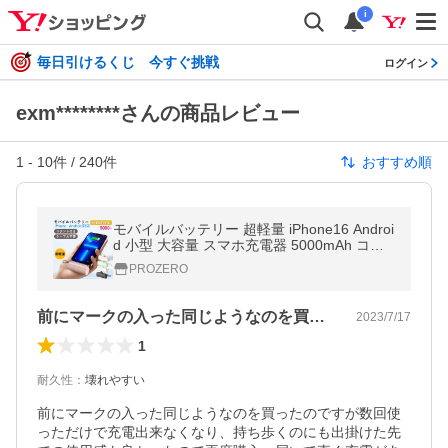
i
毎日引けるくじ 今すぐ挑戦
ログイン
exm********さんの商品レビュー
1
-
10
件 /
240
件
おすすめ順
モバイルバッテリー 超軽量 iPhone16 Androi
d 小型 大容量 スマホ充電器 5000mAh コー
ドレス 防災対策 ケーブル内蔵 スタンド付き
PROZERO
残量表示【2025最新改良型】
前にマークの入った同じようなのを買った…
2023/7/17
1
耐久性
：
壊れやすい
前にマークの入った同じようなのを買ったのですが数回使
っただけで充電出来なくなり、持ち歩くのにも出掛けた先