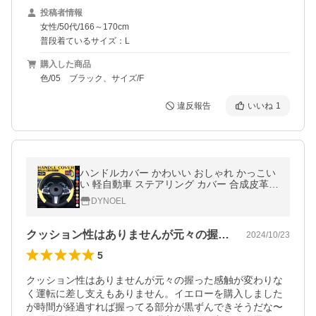
投稿者情報
女性/50代/166～170cm
普段着ているサイズ：L
購入した商品
色/05 ブラック、サイズ/F
違反報告
いいね
1
ハンドルカバー かわいい おしゃれ かっこい
い 軽自動車 ステアリング カバー 合成皮革
普通 車 ラパン 白 黒
DYNOEL
クッション性はありませんが元々の握った…
2024/10/23
5
クッション性はありませんが元々の握った感触が変わりな
く運転に差し支えもありません。イエローを購入しました
が時間が経過すれば握ってる部分が黒ずんできそうだな〜