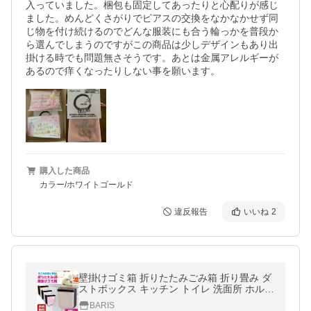
入っていました。梱包も固定してあったりと心配りが感じ
ました。めんどくさがりでピアスの交換をなかなかせず同
じ物を付け続けるのでどんな服装にも合う輪っかを普段か
ら選んでしまうのですがこの商品は少しデザインもあり出
掛ける時でも問題無さそうです。あとは金属アレルギーが
あるので痒くなったりしない事を願います。
購入した商品
カラー/ホワイトゴールド
違反報告
いいね
2
壁掛けゴミ箱 折りたたみごみ箱 折り畳み ダ
ストボックス キッチン トイレ 洗面所 ホルダ
ー付き ぶら下げ 捨てやすい こぼれにくい 生
BARIS