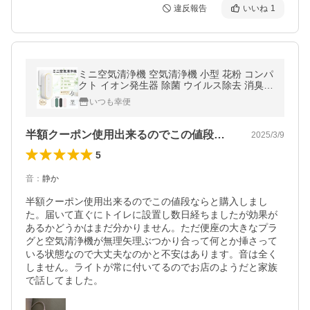
違反報告
いいね
1
ミニ空気清浄機 空気清浄機 小型 花粉 コンパ
クト イオン発生器 除菌 ウイルス除去 消臭
脱臭 省エネ 静音リビング ナイトライト 1年
いつも幸便
保証
半額クーポン使用出来るのでこの値段なら…
2025/3/9
5
音
：
静か
半額クーポン使用出来るのでこの値段ならと購入しまし
た。届いて直ぐにトイレに設置し数日経ちましたが効果が
あるかどうかはまだ分かりません。ただ便座の大きなプラ
グと空気清浄機が無理矢理ぶつかり合って何とか挿さって
いる状態なので大丈夫なのかと不安はあります。音は全く
しません。ライトが常に付いてるのでお店のようだと家族
で話してました。