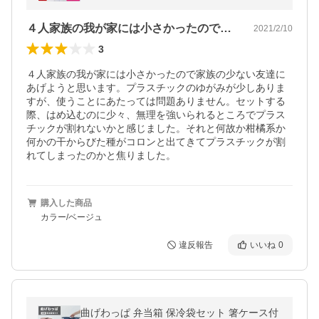
ごみ 自立 8? 送料無料
４人家族の我が家には小さかったので家族…
2021/2/10
3
４人家族の我が家には小さかったので家族の少ない友達に
あげようと思います。プラスチックのゆがみが少しありま
すが、使うことにあたっては問題ありません。セットする
際、はめ込むのに少々、無理を強いられるところでプラス
チックが割れないかと感じました。それと何故か柑橘系か
何かの干からびた種がコロンと出てきてプラスチックが割
れてしまったのかと焦りました。
購入した商品
カラー/ベージュ
違反報告
いいね
0
曲げわっぱ 弁当箱 保冷袋セット 箸ケース付