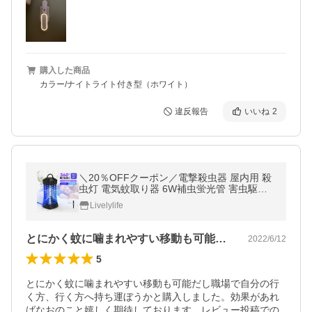
購入した商品
カラー/ナイトライト付き型（ホワイト）
違反報告
いいね
2
＼20％OFFクーポン／電撃殺虫器 屋内用 殺
虫灯 電気蚊取り器 6W補虫蛍光管 害虫駆除
UV光源誘引式捕虫器 電撃殺虫灯 殺虫ライト
Livelylife
蚊駆除 虫取機 省エネ お部屋
とにかく蚊に噛まれやすい移動も可能だし…
2022/6/12
5
とにかく蚊に噛まれやすい移動も可能だし職場で自分の行
く方、行く方へ持ち運ぼうかと購入しました。効果があれ
ばなおのこと嬉しく期待しております。レビュー投稿での