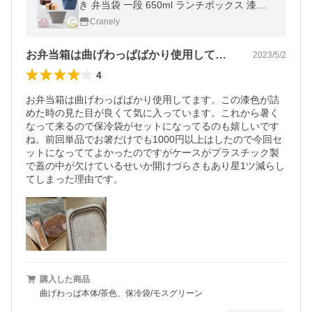
き 弁当袋 一段 650ml ランチボックス 漆塗
り 白木 女性 男性 おしゃれ カトラリー ラン
Cranely
チバッグ
お弁当箱は曲げわっぱばかり使用してます…
2023/5/2
4
お弁当箱は曲げわっぱばかり使用してます。この漆色が詰
めた時の見た目が良くて気に入っています。これから暑く
なって来るので保冷袋がセットになってるのも嬉しいです
ね。前回単品でお箸だけでも1000円以上はしたので今回セ
ットになっててよかったのですがケースがプラスチック製
で蓋の中が欠けているせいか開けづらさもあり星1ツ減らし
てしまった理由です。
購入した商品
曲げわっぱ本体/茶色、保冷袋/モスグリーン