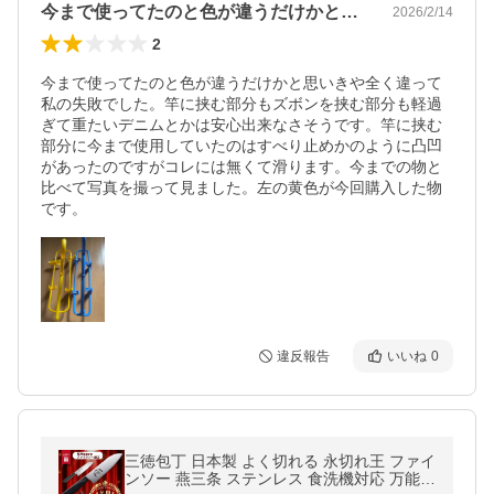
今まで使ってたのと色が違うだけかと思い…
2026/2/14
2
今まで使ってたのと色が違うだけかと思いきや全く違って
私の失敗でした。竿に挟む部分もズボンを挟む部分も軽過
ぎて重たいデニムとかは安心出来なさそうです。竿に挟む
部分に今まで使用していたのはすべり止めかのように凸凹
があったのですがコレには無くて滑ります。今までの物と
比べて写真を撮って見ました。左の黄色が今回購入した物
です。
違反報告
いいね
0
三徳包丁 日本製 よく切れる 永切れ王 ファイ
ンソー 燕三条 ステンレス 食洗機対応 万能包