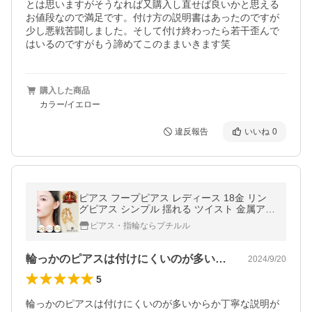
とは思いますがそうなれば又購入し直せば良いかと思える
お値段なので満足です。付け方の説明書はあったのですが
少し悪戦苦闘しました。そして付け終わったら若干歪んで
はいるのですがもう諦めてこのままいきます笑
購入した商品
カラー/イエロー
違反報告
いいね
0
ピアス フープピアス レディース 18金 リン
グピアス シンプル 揺れる ツイスト 金属アレ
ルギー対応 誕生日 プレゼント 女性 ギフト
ピアス・指輪ならプチルル
輪っかのピアスは付けにくいのが多いから…
2024/9/20
5
輪っかのピアスは付けにくいのが多いからか丁寧な説明が