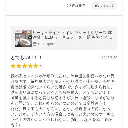
違反報告
いいね
0
サーキュライト トイレ ソケットシリーズ 60
W相当 LED サーキュレーター 調色タイプ 人
感センサー付き E26 ソケットモデル 引っ
make space
掛け ドウシシャ
とてもいい！！
2023/7/30
5
我が家はトイレが外壁側にあり、外気温の影響をかなり受
けるので、毎年夏場になるとかなり温度が上がる。今年の
夏は我慢できないくらいの暑さで、さすがに耐えられず、
以前より気になっていたこちらを購入。とてもいい！！

風量を強くすると音は結構するが、狭い場所には風がちゃ
んと届いて、これがあるのとないのとでは全然違う！

ただ、狭くても天井が高い、とか、設置場所の範囲が広
い、とか、そういう方の場合にはもっと大きめのサーキュ
ライトの方がいいかもしれない。(物足りなさを感じるか
も？)
