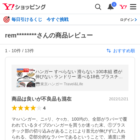
i
毎日引けるくじ 今すぐ挑戦
ログイン
rem********さんの商品レビュー
1
-
10
件 /
13
件
おすすめ順
ハンガー すべらない 滑らない 100本組 襟が
伸びない ランドリー 選べる18色 プラスチッ
ク
東京ハンガー Travel&Life
商品は良いが不良品も混在
2022/12/21
4
マ○ハンガー、ニ○リ、ケ○カ、100均の、全部がラバーで覆
われているタイプのハンガーを買うか迷った末、①プラス
チック部の切り込みがあることにより首元が伸びずに入れ
られる、②部分的なラバーであるということで、適度に滑