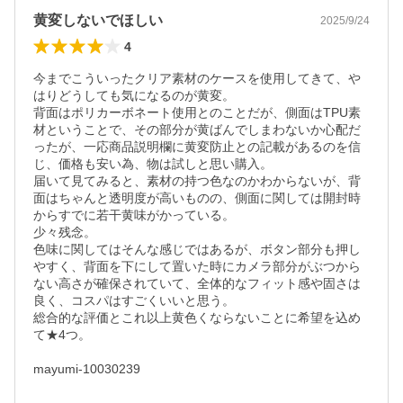
黄変しないでほしい
2025/9/24
4
今までこういったクリア素材のケースを使用してきて、や
はりどうしても気になるのが黄変。

背面はポリカーボネート使用とのことだが、側面はTPU素
材ということで、その部分が黄ばんでしまわないか心配だ
ったが、一応商品説明欄に黄変防止との記載があるのを信
じ、価格も安い為、物は試しと思い購入。

届いて見てみると、素材の持つ色なのかわからないが、背
面はちゃんと透明度が高いものの、側面に関しては開封時
からすでに若干黄味がかっている。

少々残念。

色味に関してはそんな感じではあるが、ボタン部分も押し
やすく、背面を下にして置いた時にカメラ部分がぶつから
ない高さが確保されていて、全体的なフィット感や固さは
良く、コスパはすごくいいと思う。

総合的な評価とこれ以上黄色くならないことに希望を込め
て★4つ。

mayumi-10030239