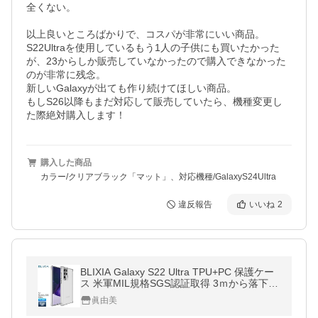
全くない。

以上良いところばかりで、コスパが非常にいい商品。

S22Ultraを使用しているもう1人の子供にも買いたかった
が、23からしか販売していなかったので購入できなかった
のが非常に残念。

新しいGalaxyが出ても作り続けてほしい商品。

もしS26以降もまだ対応して販売していたら、機種変更し
た際絶対購入します！
購入した商品
カラー/クリアブラック「マット」、対応機種/GalaxyS24Ultra
違反報告
いいね
2
BLIXIA Galaxy S22 Ultra TPU+PC 保護ケー
ス 米軍MIL規格SGS認証取得 3ｍから落下試
験 52回破損なし 耐衝撃 Qi急速充電対応 バ
眞由美
ンパーケース