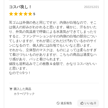
コスパ良し！
2022/12/21
5
耳ゴムは外側の色と同じですが、内側が白地なので、そこ
は個人の好みがわかれると思います。確かに、汗をかいた
り、外気の気温差で呼吸による水蒸気ができてしまったり
すると、ファンデーションがその内側の白地の部分につい
てしまいますが、それが逆にどれだけ汚れているかのサイ
ンになるので、個人的には白地でもいいなと思います。

それから、立体型のマスクは、ものによっては柔らかすぎ
て着けづらいものがありますが、こちらの商品は適度なハ
リ感があり、パッと着けられます。

値段も送料込みでこの枚数＆金額で、かなりコスパがいい
と思います。

なので☆5つ！
購入した商品
カラー/ブラック
違反報告
いいね
0