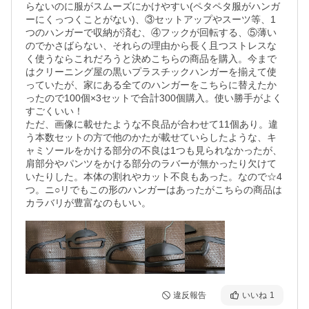
らないのに服がスムーズにかけやすい(ペタペタ服がハンガ
ーにくっつくことがない)、③セットアップやスーツ等、1
つのハンガーで収納が済む、④フックが回転する、⑤薄い
のでかさばらない、それらの理由から長く且つストレスな
く使うならこれだろうと決めこちらの商品を購入。今まで
はクリーニング屋の黒いプラスチックハンガーを揃えて使
っていたが、家にある全てのハンガーをこちらに替えたか
ったので100個×3セットで合計300個購入。使い勝手がよく
すごくいい！

ただ、画像に載せたような不良品が合わせて11個あり。違
う本数セットの方で他のかたが載せていらしたような、キ
ャミソールをかける部分の不良は1つも見られなかったが、
肩部分やパンツをかける部分のラバーが無かったり欠けて
いたりした。本体の割れやカット不良もあった。なので☆4
つ。ニ○リでもこの形のハンガーはあったがこちらの商品は
カラバリが豊富なのもいい。
違反報告
いいね
1