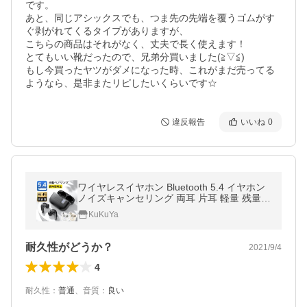
です。

あと、同じアシックスでも、つま先の先端を覆うゴムがす
ぐ剥がれてくるタイプがありますが、

こちらの商品はそれがなく、丈夫で長く使えます！

とてもいい靴だったので、兄弟分買いました(≧▽≦)

もし今買ったヤツがダメになった時、これがまだ売ってる
ようなら、是非またリピしたいくらいです☆
違反報告
いいね
0
ワイヤレスイヤホン Bluetooth 5.4 イヤホン
ノイズキャンセリング 両耳 片耳 軽量 残量表
示 HiFi 高音質 音量調整 IPX7防水 iPhone An
KuKuYa
droid 超PayPay祭 爆買
耐久性がどうか？
2021/9/4
4
耐久性
：
普通
、
音質
：
良い