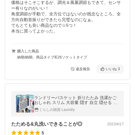
価格はそこそこするが、調光＆風量調節もできて、センサ
ー有りなのがいい！

角度調節が手動で、全方位ではないのが残念なところ。全
方向自動首振りができたら完璧なのになぁ。

でもとても良い商品なので☆5つ！

本当に買ってよかった。
購入した商品
納期/納期、商品タイプ/E26ソケットタイプ
違反報告
いいね
3
ランドリーバスケット 折りたたみ 洗濯かご
おしゃれ スリム 大容量 隠す 自立 隠せる 洗
濯カゴ 高さ コンパクト 洗面 洗濯物入れ
くらしの雑貨 Laundly
たためる&丸洗いできることが◎
2023/4/17
5