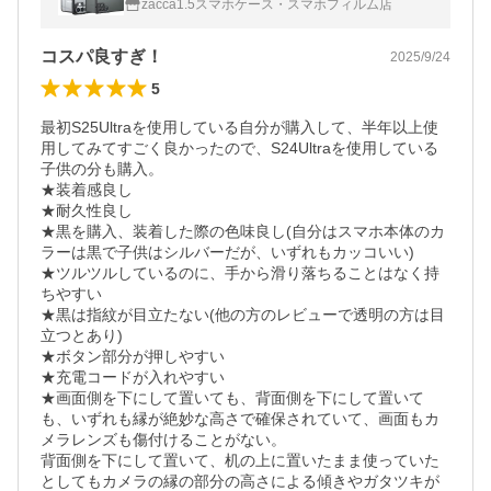
zacca1.5スマホケース・スマホフィルム店
s23fe ケース おしゃれ
コスパ良すぎ！
2025/9/24
5
最初S25Ultraを使用している自分が購入して、半年以上使
用してみてすごく良かったので、S24Ultraを使用している
子供の分も購入。

★装着感良し

★耐久性良し

★黒を購入、装着した際の色味良し(自分はスマホ本体のカ
ラーは黒で子供はシルバーだが、いずれもカッコいい)

★ツルツルしているのに、手から滑り落ちることはなく持
ちやすい

★黒は指紋が目立たない(他の方のレビューで透明の方は目
立つとあり)

★ボタン部分が押しやすい

★充電コードが入れやすい

★画面側を下にして置いても、背面側を下にして置いて
も、いずれも縁が絶妙な高さで確保されていて、画面もカ
メラレンズも傷付けることがない。

背面側を下にして置いて、机の上に置いたまま使っていた
としてもカメラの縁の部分の高さによる傾きやガタツキが