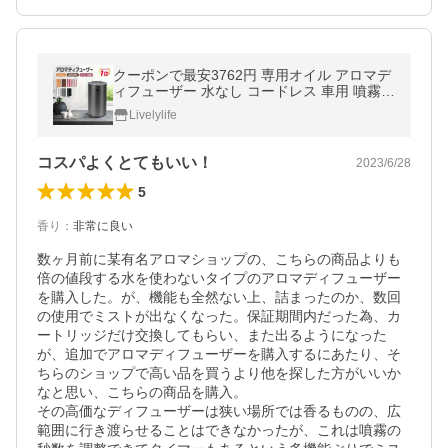
クーポンで最安3762円 専用オイル アロマデ
ィフューザー 水なし コードレス 車用 噴霧式
ディフューザー アロマ usb充電式静音ネブ
Livelylife
ライザー 漏れ防止 車 1位獲得
コスパよくとてもいい！
2023/6/28
5
香り
：
非常に良い
数ヶ月前に某有名アロマショップの、こちらの商品よりも
倍の値段する水を使わないタイプのアロマディフューザー
を購入した。が、機能も全然ない上、詰まったのか、数回
の使用でミストが出なくなった。保証期間内だった為、カ
ートリッジだけ交換してもらい、また出るようになった
が、追加でアロマディフューザーを購入するにあたり、そ
ちらのショップで高い品を買うより他を探した方がいいか
なと思い、こちらの商品を購入。

その高価なディフューザーは狭い場所では香るものの、広
範囲に行き渡らせることはできなかったが、これは噴霧の