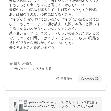
秒数を調整できてタイマーもあるという多機能ぶりでミス
トもしっかり出てちゃんと香る！！かなりいい！！

最初からこの商品を購入していれば良かったなぁと後悔。

あとは耐久性のみが今後気になるところ。

パイプが予備で付いてはいるが、パイプ側が詰まるのでは
なく、もしカートリッジ側が詰まった際、本体ごと買い替
えるしかないのがもったいないなぁと思う。

某有名ショップは、そのカートリッジのみを安く買えるの
で、そのことに関してはメリットがある。こちらの商品も
それができたら無駄がなくいいのになぁ。

長く使えることを願います☆
購入した商品
色/ブラウン、対応機種/共通
違反報告
いいね
39
galaxy s26 ultra ケース クリア レンズ保護 g
alaxy s25 s24 ウルトラ ケース クリア galax
y S26+ ケース 耐衝撃 マットクリア Galaxy