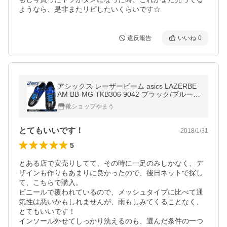
ようなら、是非またリピしたいくらいです☆
違反報告
いいね
0
アシックス レーザービーム asics LAZERBE
AM BB-MG TKB306 9042 ブラック/ブルー
ジュニア スニーカー トレーニングシューズ
靴ショップやまう
マルチパーパスモデル TKB-305
とてもいいです！
2018/1/31
5
とある店で安売りしてて、その時に一足のみしかなく、デ
ザインも作りもあまりに良かったので、後日ネットで探し
て、こちらで購入。

ビニールで覆われているので、メッシュタイプに比べて通
気性は悪いかもしれませんが、雨もしみてくることなく、
とてもいいです！

インソール外せてしっかり洗えるのも、選んだ条件の一つ