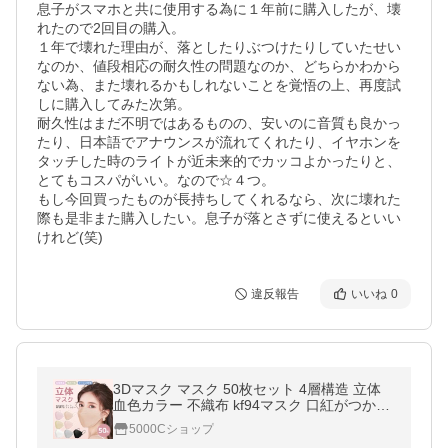
息子がスマホと共に使用する為に１年前に購入したが、壊
れたので2回目の購入。

１年で壊れた理由が、落としたりぶつけたりしていたせい
なのか、値段相応の耐久性の問題なのか、どちらかわから
ない為、また壊れるかもしれないことを覚悟の上、再度試
しに購入してみた次第。

耐久性はまだ不明ではあるものの、安いのに音質も良かっ
たり、日本語でアナウンスが流れてくれたり、イヤホンを
タッチした時のライトが近未来的でカッコよかったりと、
とてもコスパがいい。なので☆４つ。

もし今回買ったものが長持ちしてくれるなら、次に壊れた
際も是非また購入したい。息子が落とさずに使えるといい
けれど(笑)
違反報告
いいね
0
3Dマスク マスク 50枚セット 4層構造 立体
血色カラー 不織布 kf94マスク 口紅がつかな
い 不織布マスク 立体マスク 3Dマスク 不織
5000Cショップ
布カラーマスクカラーマスク