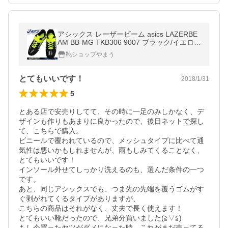
アシックス レーザービーム asics LAZERBE
AM BB-MG TKB306 9007 ブラック/イエロー
ジュニア スニーカー トレーニングシューズ
靴ショップやまう
マルチパーパスモデル TKB-305
とてもいいです！
2018/1/31
5
とある店で安売りしてて、その時に一足のみしかなく、デ
ザインも作りもあまりに良かったので、後日ネットで探し
て、こちらで購入。

ビニールで覆われているので、メッシュタイプに比べて通
気性は悪いかもしれませんが、雨もしみてくることなく、
とてもいいです！

インソール外せてしっかり洗えるのも、選んだ条件の一つ
です。

あと、同じアシックスでも、つま先の先端を覆うゴムがす
ぐ剥がれてくるタイプがありますが、

こちらの商品はそれがなく、丈夫で長く使えます！

とてもいい靴だったので、兄弟分買いました(≧▽≦)

もし今買ったヤツがダメになった時、これがまだ売ってる