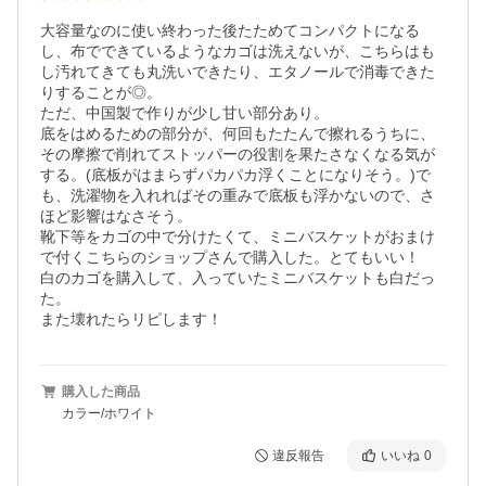
大容量なのに使い終わった後たためてコンパクトになる
し、布でできているようなカゴは洗えないが、こちらはも
し汚れてきても丸洗いできたり、エタノールで消毒できた
りすることが◎。

ただ、中国製で作りが少し甘い部分あり。

底をはめるための部分が、何回もたたんで擦れるうちに、
その摩擦で削れてストッパーの役割を果たさなくなる気が
する。(底板がはまらずパカパカ浮くことになりそう。)で
も、洗濯物を入れればその重みで底板も浮かないので、さ
ほど影響はなさそう。

靴下等をカゴの中で分けたくて、ミニバスケットがおまけ
で付くこちらのショップさんで購入した。とてもいい！

白のカゴを購入して、入っていたミニバスケットも白だっ
た。

また壊れたらリピします！
購入した商品
カラー/ホワイト
違反報告
いいね
0