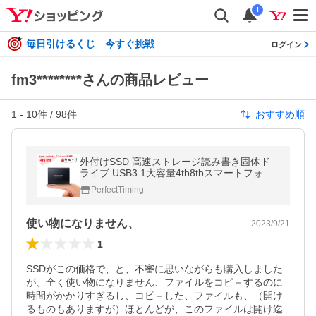
i
毎日引けるくじ 今すぐ挑戦
ログイン
fm3********さんの商品レビュー
1
-
10
件 /
98
件
おすすめ順
外付けSSD 高速ストレージ読み書き固体ド
ライブ USB3.1大容量4tb8tbスマートフォ
ン・コンピュータに対応 非メカニカルハー
PerfectTiming
ドドライブポータブル1tb2tb
使い物になりません、
2023/9/21
1
SSDがこの価格で、と、不審に思いながらも購入しました
が、全く使い物になりません、ファイルをコピ－するのに
時間がかかりすぎるし、コピ－した、ファイルも、（開け
るものもありますが）ほとんどが、このファイルは開け迄