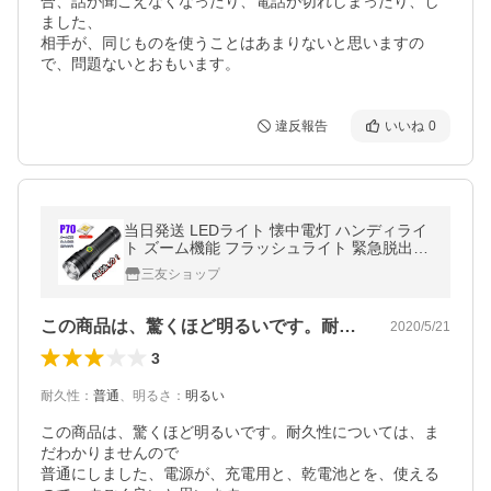
合、話が聞こえなくなったり、電話が切れしまったり、し
ました、

相手が、同じものを使うことはあまりないと思いますの
で、問題ないとおもいます。
違反報告
いいね
0
当日発送 LEDライト 懐中電灯 ハンディライ
ト ズーム機能 フラッシュライト 緊急脱出
クリップ 爆光 強力 最強 防災グッズ 強力 防
三友ショップ
水 コンパクト アウトドア
この商品は、驚くほど明るいです。耐久性…
2020/5/21
3
耐久性
：
普通
、
明るさ
：
明るい
この商品は、驚くほど明るいです。耐久性については、ま
だわかりませんので

普通にしました、電源が、充電用と、乾電池とを、使える