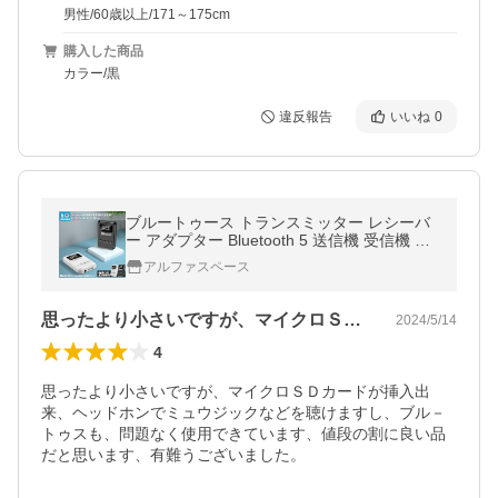
男性/60歳以上/171～175cm
購入した商品
カラー/黒
違反報告
いいね
0
ブルートゥース トランスミッター レシーバ
ー アダプター Bluetooth 5 送信機 受信機 US
B ワイヤレス 車 テレビ スピーカー FMTOR
アルファスペース
AN
思ったより小さいですが、マイクロＳＤカ…
2024/5/14
4
思ったより小さいですが、マイクロＳＤカードが挿入出
来、ヘッドホンでミュウジックなどを聴けますし、ブル－
トゥスも、問題なく使用できています、値段の割に良い品
だと思います、有難うございました。