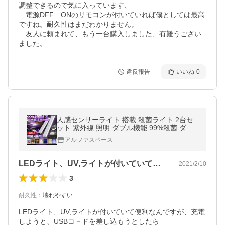
調整できるので気に入っています、

　電源DFF　ONのリモコンが付いていれば僕としては最高
ですね。耐久性はまだわかりません。

　友人に頼まれて、もう一台購入しました、有難うござい
ました。
違反報告
いいね
0
人感センサーライト 搭載 殺菌ライト 2台セ
ット 紫外線 照明 ダブル機能 99%殺菌 ダニ
除去 キッチン 消臭 クローゼット 2-ZISISAKI
アルファスペース
N
LEDライト、UV,ライトが付いていて…
2021/2/10
3
耐久性
：
壊れやすい
LEDライト、UV,ライトが付いていて便利なんですが、充電
しようと、USBコ－ドを差し込もうとしたら
