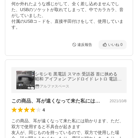
何か外れたような感じがして、全く差し込めませんでし
た、USBのソケットが取れてしまって、中でカラカラ、音
がしていました、

付属のUSBコ－ドを、直接半田付けをして、使用していま
す。
違反報告
いいね
0
シモシモ 黒電話 スマホ 受話器 首に挟める
昭和 アイフォン アンドロイド レトロ 電話機
3.5mm iPhone プラグ 対応 SIMOSIMO
アルファスペース
この商品、耳が遠くなって来た私には助か…
2021/10/8
4
この商品、耳が遠くなって来た私には助かります、ただ、
双方で使用すると不具合が起きます

友人が、同じものを持っているので、双方で使用した場