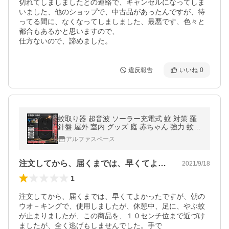
切れてしましましたとの連絡で、キャンセルになってしま
いました、他のショップで、中古品があったんですが、待
ってる間に、なくなってしましました、最悪です、色々と
都合もあるかと思いますので、

仕方ないので、諦めました。
違反報告
いいね
0
蚊取り器 超音波 ソーラー充電式 蚊 対策 羅
針盤 屋外 室内 グッズ 庭 赤ちゃん 強力 蚊取
り 虫除け 駆除 対策 虫 ハエ 害虫 MUBAKUR
アルファスペース
I
注文してから、届くまでは、早くてよかっ…
2021/9/18
1
注文してから、届くまでは、早くてよかったですが、朝の
ウオ－キングで、使用しましたが、休憩中、足に、やぶ蚊
が止まりましたが、この商品を、１０センチ位まで近づけ
ましたが、全く逃げもしませんでした。手で
