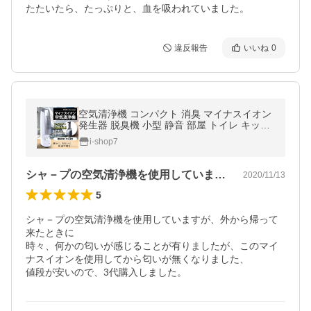
たたいたら、たっぷりと、血を吸われていました。
違反報告
いいね
0
空気清浄機 コンパクト 消臭 マイナスイオン
発生器 脱臭機 小型 静音 部屋 トイレ キッチ
ン タバコ 煙 花粉 フィルター交換不要 N◇ N
i-shop7
EWエアークリーナー MEH-44
シャ－プの空気清浄機を使用していますが…
2020/11/13
5
シャ－プの空気清浄機を使用していますが、外から帰って
来たときに

時々、何かの匂いが感じることが有りましたが、このマイ
ナスイオンを使用してから匂いが無くなりました、

値段が安いので、3代購入しました。