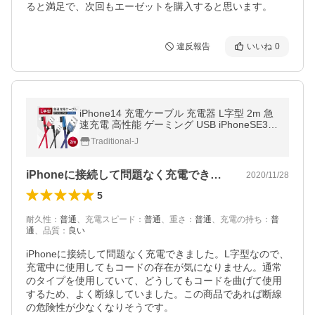
ると満足で、次回もエーゼットを購入すると思います。
違反報告
いいね
0
iPhone14 充電ケーブル 充電器 L字型 2m 急
速充電 高性能 ゲーミング USB iPhoneSE3 i
Phone13 iPhone12 iPhone各種 リバーシブ
Traditional-J
ル コード J-remind 90日保証
iPhoneに接続して問題なく充電でき…
2020/11/28
5
耐久性
：
普通
、
充電スピード
：
普通
、
重さ
：
普通
、
充電の持ち
：
普
通
、
品質
：
良い
iPhoneに接続して問題なく充電できました。L字型なので、
充電中に使用してもコードの存在が気になりません。通常
のタイプを使用していて、どうしてもコードを曲げて使用
するため、よく断線していました。この商品であれば断線
の危険性が少なくなりそうです。