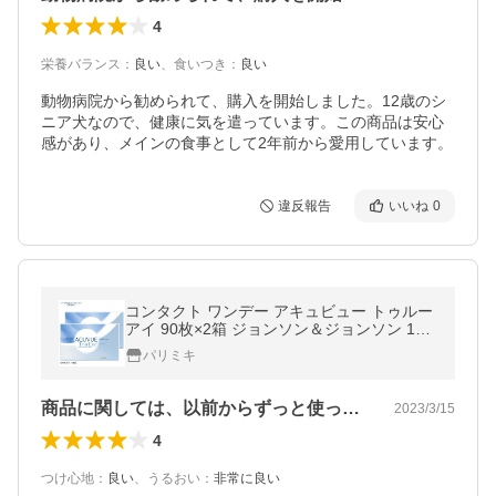
4
栄養バランス
：
良い
、
食いつき
：
良い
動物病院から勧められて、購入を開始しました。12歳のシ
ニア犬なので、健康に気を遣っています。この商品は安心
感があり、メインの食事として2年前から愛用しています。
違反報告
いいね
0
コンタクト ワンデー アキュビュー トゥルー
アイ 90枚×2箱 ジョンソン＆ジョンソン 1日
使い捨て 3ヶ月分
パリミキ
商品に関しては、以前からずっと使ってい…
2023/3/15
4
つけ心地
：
良い
、
うるおい
：
非常に良い