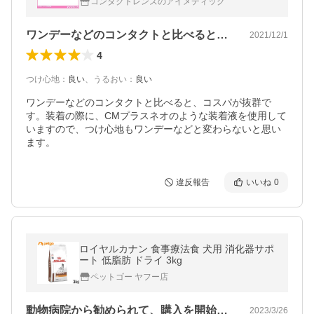
コンタクトレンズのアイメディック
SEED SKY
ワンデーなどのコンタクトと比べると、コ…
2021/12/1
4
つけ心地
：
良い
、
うるおい
：
良い
ワンデーなどのコンタクトと比べると、コスパが抜群で
す。装着の際に、CMプラスネオのような装着液を使用して
いますので、つけ心地もワンデーなどと変わらないと思い
ます。
違反報告
いいね
0
ロイヤルカナン 食事療法食 犬用 消化器サポ
ート 低脂肪 ドライ 3kg
ペットゴー ヤフー店
動物病院から勧められて、購入を開始しま…
2023/3/26