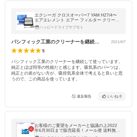
エクシーガ クロスオーバー7 YAM H27/4〜
エアエレメント エアー フィルター クリーナ
ー パシフィック工業 BlueWay AX-8617
ハッピードライブヤブモト
パシフィック工業のクリーナーを継続して…
2021/4/7
5
パシフィック工業のクリーナーを継続して使っています。
純正とほぼ同等の性能だと感じます。吸気系のパーツは、
純正との差がない方が、吸排気系全体で考えると良いと思
うので、この商品を使っています。
違反報告
いいね
0
お客様のご要望をメーカーと協議の上2022
年6月30日まで販売延長！メール便 送料無料
ソフトコンタクトレンズ シード スカイ (1枚)