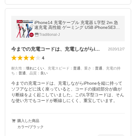
iPhone14 充電ケーブル 充電器 L字型 2m 急
速充電 高性能 ゲーミング USB iPhoneSE3 i
Phone13 iPhone12 iPhone各種 リバーシブ
Traditional-J
ル コード J-remind 90日保証
今までの充電コードは、充電しながらiP…
2020/12/7
4
耐久性
：
壊れにくい
、
充電スピード
：
普通
、
重さ
：
普通
、
充電の持
ち
：
普通
、
品質
：
良い
今までの充電コードは、充電しながらiPhoneを縦に持って
ソフアなどに浅く座っていると、コードの接続部分が曲が
り断線をよく起こしていました。このL字型コードは、そん
な使い方でもコードが断線しにくく、重宝しています。
購入した商品
カラー/ブラック