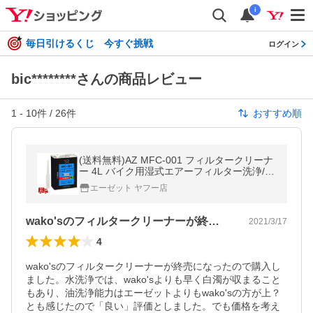
i
毎日引けるくじ 今すぐ挑戦
ログイン
bic********さんの商品レビュー
1
-
10
件 /
26
件
おすすめ順
(送料無料)AZ MFC-001 フィルタークリーナ
ー 4L バイク用湿式エアーフィルター洗浄/送
料無料(北海道・沖縄・離島除く)
エーゼット ヤフー店
wako'sのフィルタークリーナーが終…
2021/3/17
4
wako'sのフィルタークリーナーが終売になったので購入し
ました。水洗浄では、wako'sよりも早く白濁が収まること
もあり、油洗浄能力はエーゼットよりもwako'sの方が上？
とも感じたので「良い」評価としました。でも価格を考え