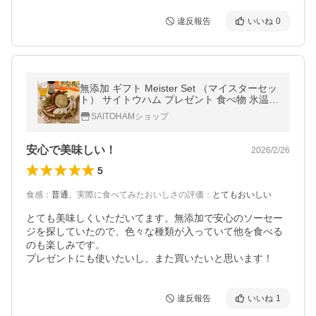
違反報告
いいね
0
無添加 ギフト Meister Set （マイスターセッ
ト） サイトウハム プレゼント 食べ物 氷温熟
成 高級 おつまみ お取り寄せグルメ ハム ソ
SAITOHAMショップ
ーセージ ウインナー
安心で美味しい！
2026/2/26
5
食感
：
普通
、
実際に食べてみたおいしさの評価
：
とてもおいしい
とても美味しくいただいてます。無添加で安心のソーセー
ジを探していたので、色々な種類が入っていて他を食べる
のも楽しみです。

プレゼントにも使いたいし、また買いたいと思います！
違反報告
いいね
1