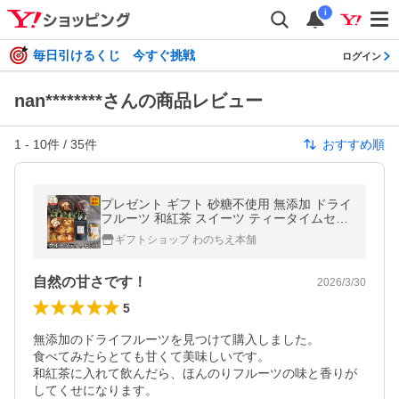
i
毎日引けるくじ 今すぐ挑戦
ログイン
nan********さんの商品レビュー
1
-
10
件 /
35
件
おすすめ順
プレゼント ギフト 砂糖不使用 無添加 ドライ
フルーツ 和紅茶 スイーツ ティータイムセッ
ト フルーツティー 水出し 国産
ギフトショップ わのちえ本舗
自然の甘さです！
2026/3/30
5
無添加のドライフルーツを見つけて購入しました。

食べてみたらとても甘くて美味しいです。

和紅茶に入れて飲んだら、ほんのりフルーツの味と香りが
してくせになります。
