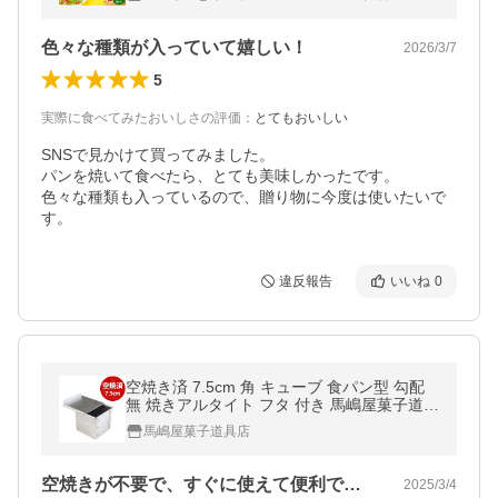
爆買
色々な種類が入っていて嬉しい！
2026/3/7
5
実際に食べてみたおいしさの評価
：
とてもおいしい
SNSで見かけて買ってみました。

パンを焼いて食べたら、とても美味しかったです。

色々な種類も入っているので、贈り物に今度は使いたいで
す。
違反報告
いいね
0
空焼き済 7.5cm 角 キューブ 食パン型 勾配
無 焼きアルタイト フタ 付き 馬嶋屋菓子道具
店
馬嶋屋菓子道具店
空焼きが不要で、すぐに使えて便利でした…
2025/3/4