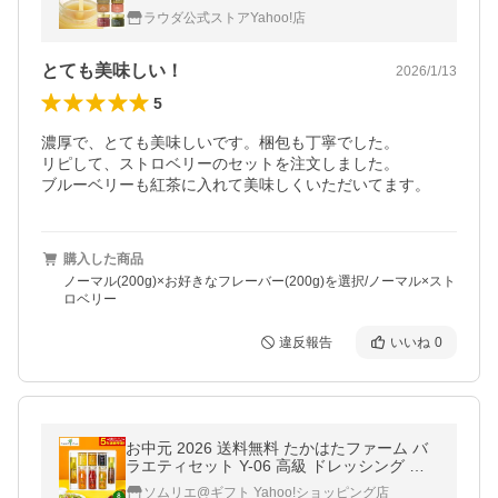
使用 免疫力 贈答 内祝い アーティサンハニー
ラウダ公式ストアYahoo!店
とても美味しい！
2026/1/13
5
濃厚で、とても美味しいです。梱包も丁寧でした。

リピして、ストロベリーのセットを注文しました。

ブルーベリーも紅茶に入れて美味しくいただいてます。
購入した商品
ノーマル(200g)×お好きなフレーバー(200g)を選択/ノーマル×スト
ロベリー
違反報告
いいね
0
お中元 2026 送料無料 たかはたファーム バ
ラエティセット Y-06 高級 ドレッシング 調
味料内祝いグルメギフト プレゼント お返し
ソムリエ@ギフト Yahoo!ショッピング店