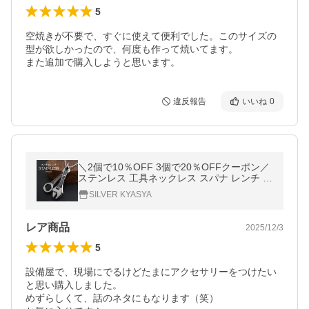
5
空焼きが不要で、すぐに使えて便利でした。このサイズの
型が欲しかったので、何度も作って焼いてます。

また追加で購入しようと思います。
違反報告
いいね
0
＼2個で10％OFF 3個で20％OFFクーポン／
ステンレス 工具ネックレス スパナ レンチ モ
ンキー ユニーク ペンダント メンズネックレ
SILVER KYASYA
ス シルバー金アレ対応 爆買
レア商品
2025/12/3
5
設備屋で、現場にでるけどたまにアクセサリーをつけたい
と思い購入しました。

めずらしくて、話のネタにもなります（笑）
