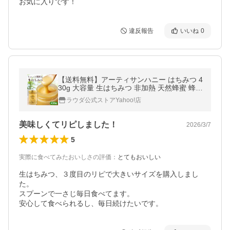
お気に入りです！
違反報告
いいね
0
【送料無料】アーティサンハニー はちみつ 4
30g 大容量 生はちみつ 非加熱 天然蜂蜜 蜂蜜
純粋 無添加 農薬不使用 ギフト エストニア
ラウダ公式ストアYahoo!店
美味しくてリピしました！
2026/3/7
5
実際に食べてみたおいしさの評価
：
とてもおいしい
生はちみつ、３度目のリピで大きいサイズを購入しまし
た。

スプーンで一さじ毎日食べてます。
