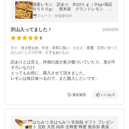
国産レモン 訳あり 約10ｋｇ（９kg+保証
分５００g） 熊本産 グランドレモン マ
イヤー 璃の香 リスボン みかん ミカン 蜜
フルーツ・甘味屋GGY
柑
沢山入ってました！
2026/3/30
5
甘さ
：
甘さ控えめ
、
鮮度
：
非常に良い
、
大きさ
：
普通
、
実際に食べて
みたおいしさの評価
：
とてもおいしい
訳ありとは言え、外側の皮が多少傷ついていたり、形が不
ぞろいなだけ

とってもお得に、購入させて頂きました。

違反報告
いいね
0
はちみつ 生はちみつ 非加熱 ギフト プレゼン
ト 北欧 天然 純粋 生蜂蜜 蜂蜜 無添加 農薬不