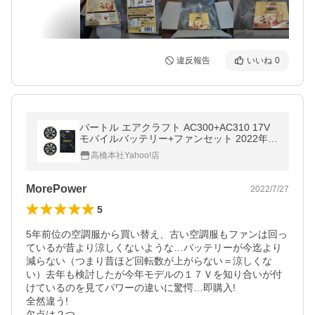
違反報告
いいね
0
バートル エアクラフト AC300+AC310 17V
モバイルバッテリー+ファンセット 2022年モ
デル 最新【3193】
高橋本社Yahoo!店
MorePower
2022/7/27
5
5年前位の空調服から買い替え、古い空調服もファンは回っ
ているが昔より涼しくないような…バッテリーが今迄より
減らない（つまり昔ほど回転数が上がらない＝涼しくな
い）去年も検討したが今年モデルの１７Ｖを知り合いが付
けているのを見てパワーの違いに驚愕…即購入!

全然違う!

欠点は２つ
