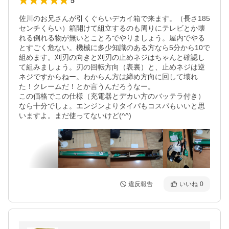
5
佐川のお兄さんが引くぐらいデカイ箱で来ます。（長さ185
センチくらい）箱開けて組立するのも周りにテレビとか壊
れる倒れる物が無いとことろでやりましょう。屋内でやる
とすごく危ない。機械に多少知識のある方なら5分から10で
組めます。刈刃の向きと刈刃の止めネジはちゃんと確認し
て組みましょう。刃の回転方向（表裏）と、止めネジは逆
ネジですからねー。わからん方は締め方向に回して壊れ
た！クレームだ！とか言うんだろうなー。

この価格でこの仕様（充電器とデカい方のバッテラ付き）
なら十分でしょ。エンジンよりタイパもコスパもいいと思
いますよ。まだ使ってないけど(^^)
違反報告
いいね
0