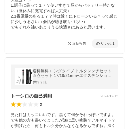
1.調子に乗って１７Ｖ使いすぎて昼からバッテリー持たな
い（昼休みに充電すれば大丈夫）

2.1番風量のある１７Ｖ時は近くにドローンいる？って感じ
に少しうるさい（会話が聴き取りづらい）

違反報告
いいね
1
送料無料 ロングタイプ トルクレンチセット
５点セット 17/19/21mm+エクステンション
専用ケース付き 車 タイヤ交換
YIYI店
トーシロの自己満用
2024/12/15
2
見た目はカッコいいです。黒くて何かそれっぽいですよ。

でも他の方も書いてましたが逆に黒い塗装？アルマイト？
が剥げたら…何もトルク分かんなくなるかもですね。深く