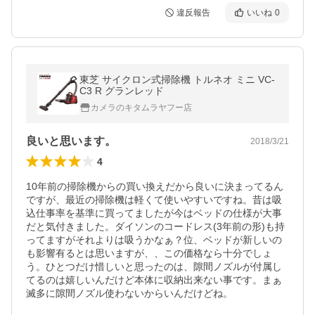
違反報告
いいね
0
東芝 サイクロン式掃除機 トルネオ ミニ VC-
C3 R グランレッド
カメラのキタムラヤフー店
良いと思います。
2018/3/21
4
10年前の掃除機からの買い換えだから良いに決まってるん
ですが、最近の掃除機は軽くて使いやすいですね。昔は吸
込仕事率を基準に買ってましたが今はベッドの仕様が大事
だと気付きました。ダイソンのコードレス(3年前の形)も持
ってますがそれよりは吸うかなぁ？位、ベッドが新しいの
も影響有るとは思いますが、、この価格なら十分でしょ
う。ひとつだけ惜しいと思ったのは、隙間ノズルが付属し
てるのは嬉しいんだけど本体に収納出来ない事です。まぁ
滅多に隙間ノズル使わないからいんだけどね。