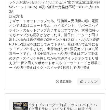
ッケル水素5-6セル)or7.4(リポ2セル) *出力電流(前進常用)4
5A バースト340A(10秒) *後退の定格は不明 *BEC 出力5.6v 
2A 

設定方法

まずオートセットアップの為、送信機→受信機の順に電源
オンで通常はニュートラル、ハイポイント、リバースハイ
ポイントのセットアップ完了するはずですが、10秒位待っ
てもアンプから応答がなかったり、勝手にモーターが回り
出した場合は送信機側の2チャンネル(スロットル)の正逆(F
RD REV)設定を逆にしてみて下さい。私はREVで正常にセ
ットアップ出来ました。出荷時はリポ➕温度カットOFF,通
常モードです。リポ➕温度カットの切り替えはアンプ本体
のタクトスイッチを押しながら電源スイッチオンで切り替
え(ピー音２回でリポカットオン)クローラーモードと通常モ
ードの切り替えはタクトスイッチ2秒押しで切り替え
違反報告
いいね
14
ドライブレコーダー 前後 ドラレコ バイク バ
イク用ドラレコ バイクドラレコ 前後ドラレ