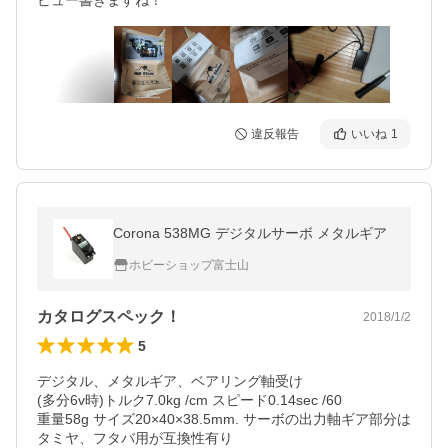
ビュー書きますね！
違反報告
いいね
1
Corona 538MG デジタルサーボ メタルギア
ホビーショップ富士山
カタログスペック！
2018/1/2
5
デジタル、メタルギア、ベアリング軸受け

(多分6v時)トルク7.0kg /cm スピード0.14sec /60

重量58g サイズ20×40×38.5mm. サーボの出力軸ギア部分は
タミヤ、フタバ用が互換性有り
