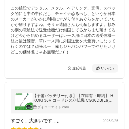
この値段でデジタル、メタル、ベアリング、完備、スペッ
ク的にも中の中位だし、チャイナ恐るべし、というか日本
のメーカーがいかに利権にすがり付きあぐらをかいていた
かが解りますよね。そりゃ遠隔さんも倒産しますよ。頼み
の綱の電波法で送受信機だけ鎖国してるからまだ耐えてる
けど今から始めるユーザーはレース用に日本の送受信機一
組と後は練習、草レース用に外国送受を大量買いになって
行くのでは？頑張れー！俺もジャパンパワーでやりたいけ
どこの価格差じゃあ無理だよ(..)
違反報告
いいね
2
【予備バッテリー付き】【在庫有・即納】 H
iKOKI 36V コードレス刈払機 CG36DB(L)(W
PZ) ループハンドル マルチボルト バッテリ
ダイユーエイト.com
ー・充電器付 バッテリー2個
すごく…大きいです…。
2025/9/25