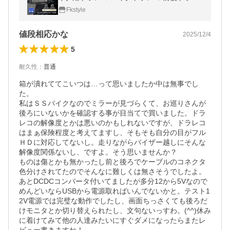
コ 前後カメラ カメラ リアカメラ 本体 安い
Fkstyle
ドラレコ バックカメラ付き
値段相応かな
2025/12/4
5
耐久性
：
普通
箱が潰れててこいつは…って思いましたか中は無事でし
た。

私はＳＳバイクなのでミラーが見づらくて、お巡りさんが
後ろにいないかを確認する事が目当てで買いました。ドラ
レコの解像度とかは悪いのかもしれないですが、ドラレコ
はまぁ保険程度と考えてますし、そもそも自分の目がフル
ＨＤに対応してないし。走りながらバイザー越しにそんな
解像度関係ないし、ですよ。そう思いませんか？

ものは傷とかも無かったし前と後ろでケーブルのコネクタ
色分けされてたのでそんなに難しくは無さそうでしたよ。
あとDCDCコンバータ付いてましたが多分12から5Vなので
めんどいならUSBから電源取ればいんでないかと。テスト1
2V電源では完璧な動作でしたし、画面ちっさくても後ろだ
けモニタとか切り替えられたし、文句ないっすわ。(^^)休み
に着けてみて他の人達みたいにすぐダメになったらまたレ