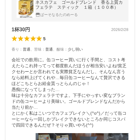
ネスカフェ ゴールドブレンド 香る上質カ
フェラテ スティック １箱（１００本）
ぱーそなるたのめーる
1杯30円
2026/2/28
5
香り
：
普通
、
苦味
：
普通
、
酸味
：
少し弱い
会社での飲用に。缶コーヒー買いに行く手間と、コスト考
えたらこれ持ってって都度飲んだほうが相当安いよね!貧乏
クセわーとか言われても実際貧乏なんだし、そんなん言う
なら給料上げてくれや…毎日缶コーヒーなんて贅沢できる
ほどこちとらお給金貰っとらんのじゃ！

愚痴になってしまった…

味は十分なカフェラテですよ。下手にやっすい変なブラン
ドの缶コーヒーより美味い。ゴールドブレンドなんだから
当たり前か…

とにかく私はこいつでカフェブレイク＼(^o^)／だって缶コ
ーヒーなら一回しかブレイクできないところか同じコスパ
で四回できるんだぜ？そりゃ買いやろ(^^)