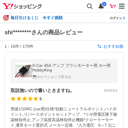
i
毎日引けるくじ 今すぐ挑戦
ログイン
shi********さんの商品レビュー
1
-
10
件 /
179
件
おすすめ順
X-Car 45A アンプ ブラシモーター用 カー用
HobbyKing
ホビーショップ富士山
取説無いので書いときますね。
2018/1/3
5
用途1/10RC (car用)仕様*自動ニュートラルポイント,ハイポ
イント,リバースポイントセットアップ　*リポ用電圧降下確
認検知停止,アンプ温度高温検知停止機能*クローラーモー
ド,通常モード選択式 メーカー定格　*入力電圧　6～7.2(ニ