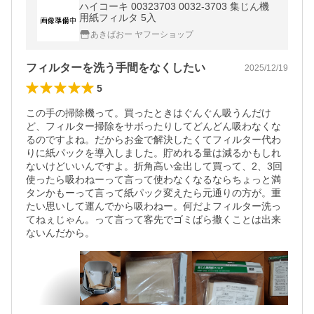
ハイコーキ 00323703 0032-3703 集じん機
用紙フィルタ 5入
あきばおー ヤフーショップ
フィルターを洗う手間をなくしたい
2025/12/19
5
この手の掃除機って。買ったときはぐんぐん吸うんだけ
ど、フィルター掃除をサボったりしてどんどん吸わなくな
るのですよね。だからお金で解決したくてフィルター代わ
りに紙パックを導入しました。貯めれる量は減るかもしれ
ないけどいいんですよ。折角高い金出して買って、2、3回
使ったら吸わねーって言って使わなくなるならちょっと満
タンかもーって言って紙パック変えたら元通りの方が。重
たい思いして運んでから吸わねー。何だよフィルター洗っ
てねぇじゃん。って言って客先でゴミばら撒くことは出来
ないんだから。