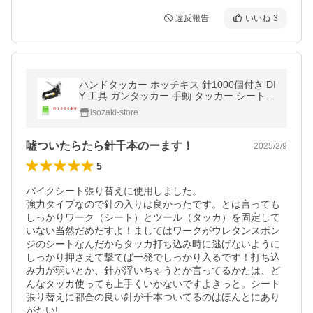
違反報告
いいね
3
ハンドタッカー ホッチキス 針1000個付き DI
Y 工具 ガンタッカー 手動 タッカー シート
張替え 車 バイク 釘打ち機 手動
isozaki-store
嘘ついたらたら針千本のーます！
2025/2/9
5
バイクシート張り替えに使用しました。

強力タイプなので針の入りは良かったです。とは言っても
しっかりワーク（シート）とツール（タッカ）を固定して
いない当然だめだすよ！ましてはワークがウレタンスポン
ジのシートなんだからタッカ打ち込み時に逃げないように
しっかり押さえて撃てば一発でしっかり入るです！打ち込
み力が弱いとか、針が浮いちゃうとか言ってるかたは、ど
んなタッカ使っても上手くいかないですよきっと。シート
張り替えに都合の良い針が千本ついてるのはほんとにあり
がたい!