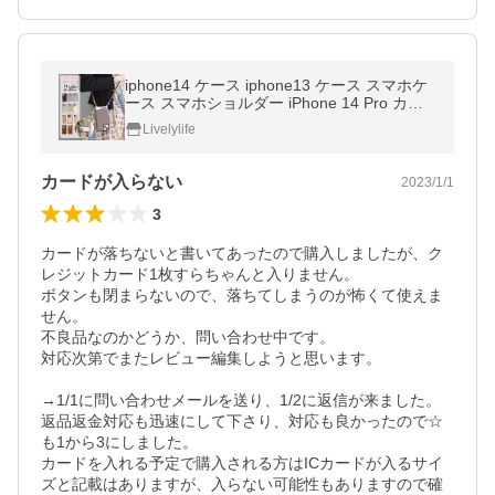
iphone14 ケース iphone13 ケース スマホケ
ース スマホショルダー iPhone 14 Pro カー
ド落ちない 携帯ケース カード収納 肩掛け 耐
Livelylife
衝撃 ミラー付き 背面手帳型
カードが入らない
2023/1/1
3
カードが落ちないと書いてあったので購入しましたが、ク
レジットカード1枚すらちゃんと入りません。

ボタンも閉まらないので、落ちてしまうのが怖くて使えま
せん。

不良品なのかどうか、問い合わせ中です。

対応次第でまたレビュー編集しようと思います。

→1/1に問い合わせメールを送り、1/2に返信が来ました。

返品返金対応も迅速にして下さり、対応も良かったので☆
も1から3にしました。

カードを入れる予定で購入される方はICカードが入るサイ
ズと記載はありますが、入らない可能性もありますので確