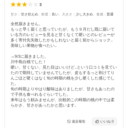
3
甘さ
：
甘さ控えめ
、
鮮度
：
良い
、
大きさ
：
少し大きめ
、
食感
：
普通
全然届きません。

もっと早く届くと思っていたが、もう９月だし既に届いて
いる方のレビューを見ると甘くなくて硬いとのレビューが
多く寄付先失敗したかもしれないと届く前からショック‥

美味しい果物が食べたい‥

→9/3に届きました。

川中島白桃でした！

硬い、甘くない、見た目はいいけど‥という口コミを見てい
たので期待していませんでしたが、皮もするっと剥けてり
んごほど硬くはなく旬の時期の桃を少し硬くした感じでし
た。

旬の時期よりやはり酸味はありましたが、甘さもあったの
で子供も食べれるぐらいでした。

来年はもう頼みませんが、比較的この時期の桃の中では柔
らかさ、甘さがあったかと思います。
違反報告
いいね
0