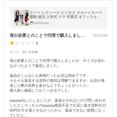
スーツ レディース ビジネス スカートスーツ
通勤 就活 入学式 ママ 卒業式 オフィスカジ
ュアル 大きいサイズ おしゃれ あすつく 試着
AddRouge
チケット対象
母が必要とのことで代理で購入しましたが…
2021/10/8
1
サイズ
：
少し小さめ
母が必要とのことで代理で購入しましたが、サイズが合わ
なかったようで返品しました。

返品がこんなにも面倒だったお店は初めてです。

そもそも返送する送料の負担は理解できますが、お店が発
送した際の送料も返せなんてちょっとびっくり‥

購入前に確認しておくべき点でした。

paypay払いにしましたが、返金がされないので問い合わせ
したところこちらのpaypay残高不足でお店に返す送料分12
00円が引き落とせなかったから、返金できない状態になっ
ていたと。
