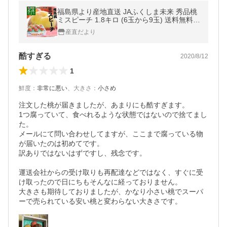
福島県より産地直送 JAふくしま未来 秀品桃
ミスピーチ 1.8キロ (6玉から9玉) 送料無料
もも 桃
産直だより
酷すぎる
2020/8/12
1
鮮度
：
非常に悪い
、
大きさ
：
小さめ
注文した桃が届きましたが、あまりにも酷すぎます。

1つ腐っていて、食べれるような状態ではないので捨てまし
た。

メールにて問い合わせしてますが、ここまで腐っている物
が届いたのは初めてです。

訳ありではないはずですし、残念です。

運送会社からの受け取りも再配達などではなく、すぐに受
け取ったので日にちもそんなに経っておりません。

大きさも期待しておりましたが、かなり小さい桃でスーパ
ーで売られている安い桃と変わらない大きさです。