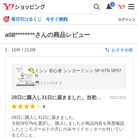
i
毎日引けるくじ 今すぐ挑戦
ログイン
a08********さんの商品レビュー
1
-
10
件 /
213
件
おすすめ順
ミシン 初心者 シンガーミシン SP-07N SP07
N
ミシンのオズ
28日に購入し31日に届きました。当初…
2021/3/31
4
28日に購入し31日に届きました。

当初SP07Nを選択し、購入しましたが商品内容を再度確認
したところゴールドの方にのみサイドカッターが付いてい
るとのこと。
