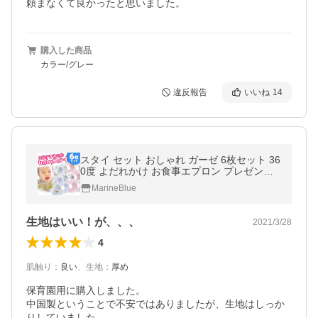
頼まなくて良かったと思いました。
購入した商品
カラー/グレー
違反報告
いいね
14
スタイ セット おしゃれ ガーゼ 6枚セット 36
0度 よだれかけ お食事エプロン プレゼント
綿100% 赤ちゃん
MarineBlue
生地はいい！が、、、
2021/3/28
4
肌触り
：
良い
、
生地
：
厚め
保育園用に購入しました。

中国製ということで不安ではありましたが、生地はしっか
りしていました。
