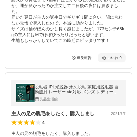
が、運が良かったのか注文して二日後の夜には届きまし
た。

届いた翌日が主人の誕生日でギリギリ間に合い、間に合わ
ない覚悟で購入したので、本当に助かりました。

サイズは袖がほんの少し長く感じましたが、173センチ68k
gの主人にはMでほぼぴったりだったと思います。

生地もしっかりしていてこの時期にピッタリです！
違反報告
いいね
0
脱毛器 IPL光脱器 永久脱毛 家庭用脱毛器 自
動照射 レーザー vio対応 メンズ レディース
脇 腕 足 背中 全身用 PSE認証 一年保証
良品生活館
主人の足の脱毛をしたく、購入しました。…
2021/7/7
4
主人の足の脱毛をしたく、購入しました。
