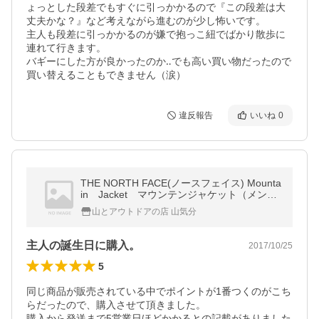
ょっとした段差でもすぐに引っかかるので『この段差は大
丈夫かな？』など考えながら進むのが少し怖いです。

主人も段差に引っかかるのが嫌で抱っこ紐でばかり散歩に
連れて行きます。

バギーにした方が良かったのか‥でも高い買い物だったので
買い替えることもできません（涙）
違反報告
いいね
0
THE NORTH FACE(ノースフェイス) Mounta
in Jacket マウンテンジャケット（メン
ズ） NP61540
山とアウトドアの店 山気分
主人の誕生日に購入。
2017/10/25
5
同じ商品が販売されている中でポイントが1番つくのがこち
らだったので、購入させて頂きました。

購入から発送まで5営業日ほどかかるとの記載がありました