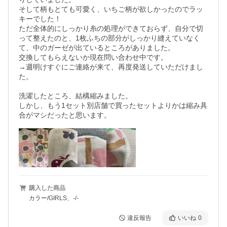
そして柄もとても可愛く、いちご柄が欲しかったのでラッ
キーでした！

ただ全体的にしっかり糸の処理ができておらず、自分で切
って整えたのと、1枚ふちの部分がしっかり縫えていなく
て、中のガーゼが出ているところがありました。

交換してもらえないか現在問い合わせ中です。

→週明けすぐにご連絡が来て、再度発送していただけまし
た。

洗濯したところ、結構縮みました。

しかし、もう1セット別店舗で買ったセットよりかは縮み具
合がマシだったと思います。
購入した商品
カラー/GIRLS、-/-
違反報告
いいね
0