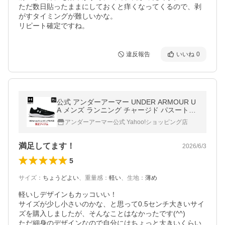
ただ数日貼ったままにしておくと痒くなってくるので、剥
がすタイミングが難しいかな。

リピート確定ですね。
違反報告
いいね
0
公式 アンダーアーマー UNDER ARMOUR U
A メンズ ランニング チャージド パスート3
エクストラ ワイド 3025801 シューズ ランシ
アンダーアーマー公式 Yahoo!ショッピング店
ュー 陸上 マラソン
満足してます！
2026/6/3
5
サイズ
：
ちょうどよい
、
重量感
：
軽い
、
生地
：
薄め
軽いしデザインもカッコいい！

サイズが少し小さいのかな、と思って0.5センチ大きいサイ
ズを購入しましたが、そんなことはなかったです(^^)

ただ細身のデザインなので自分にはちょっと大きいくらい