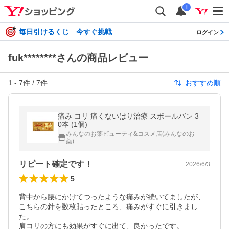
i
毎日引けるくじ 今すぐ挑戦
ログイン
fuk********さんの商品レビュー
1
-
7
件 /
7
件
おすすめ順
痛み コリ 痛くないはり治療 スポールバン 3
0本 (1個)
みんなのお薬ビューティ&コスメ店(みんなのお
薬)
リピート確定です！
2026/6/3
5
背中から腰にかけてつったような痛みが続いてましたが、
こちらの針を数枚貼ったところ、痛みがすぐに引きまし
た。

肩コリの方にも効果がすぐに出て、良かったです。
