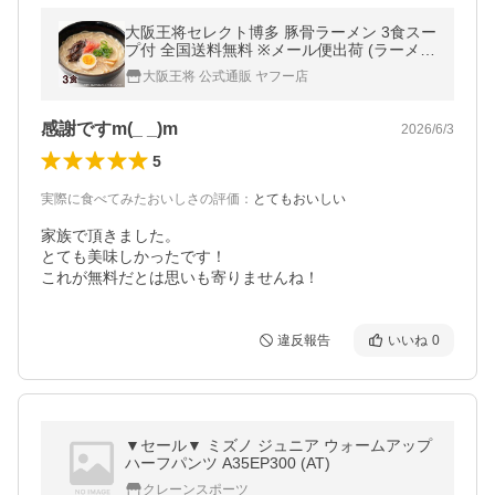
大阪王将セレクト博多 豚骨ラーメン 3食スー
プ付 全国送料無料 ※メール便出荷 (ラーメン
ご当地 ポイント消化 博多 豚骨) 1000円ぽっ
大阪王将 公式通販 ヤフー店
きり お歳暮 爆買
感謝ですm(_ _)m
2026/6/3
5
実際に食べてみたおいしさの評価
：
とてもおいしい
家族で頂きました。

とても美味しかったです！

これが無料だとは思いも寄りませんね！
違反報告
いいね
0
▼セール▼ ミズノ ジュニア ウォームアップ
ハーフパンツ A35EP300 (AT)
クレーンスポーツ