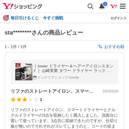
i
毎日引けるくじ 今すぐ挑戦
ログイン
sta********さんの商品レビュー
1
-
1
件 /
1
件
おすすめ順
［ tower ドライヤー＆ヘアーアイロンスタン
ド ］山崎実業 タワー ドライヤー ラック ホ
ルダー 収納 スタンド yamazaki 公式 ブラッ
インテリアショップ roomy
ク ホワイト 2284 2285
リファのストレートアイロン、スマートド…
2024/3/20
3
リファのストレートアイロン、スマートドライヤーとクル
クルドライヤーの3点を収納したく購入しました。洗面台に
置いて使っています。3点共に収納できたのですが、仕切り
板が無いのでそれぞれがズレてしまうのと、コードの収ま