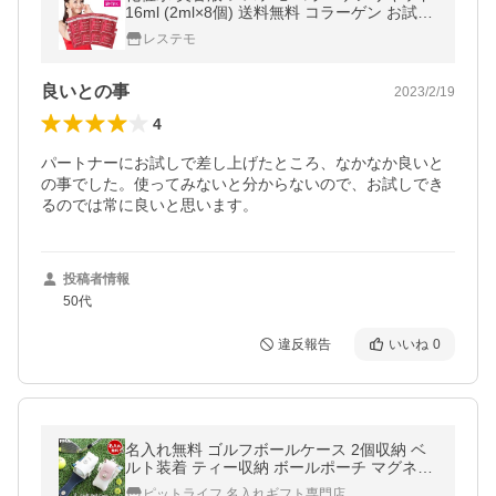
16ml (2ml×8個) 送料無料 コラーゲン お試し
旅行用 コスメ サンプル トラベル 化粧品 試
レステモ
供品
良いとの事
2023/2/19
4
パートナーにお試しで差し上げたところ、なかなか良いと
の事でした。使ってみないと分からないので、お試しでき
るのでは常に良いと思います。
投稿者情報
50代
違反報告
いいね
0
名入れ無料 ゴルフボールケース 2個収納 ベ
ルト装着 ティー収納 ボールポーチ マグネッ
ト式 メンズ レディース コンペ 景品 父の日
ピットライフ 名入れギフト専門店