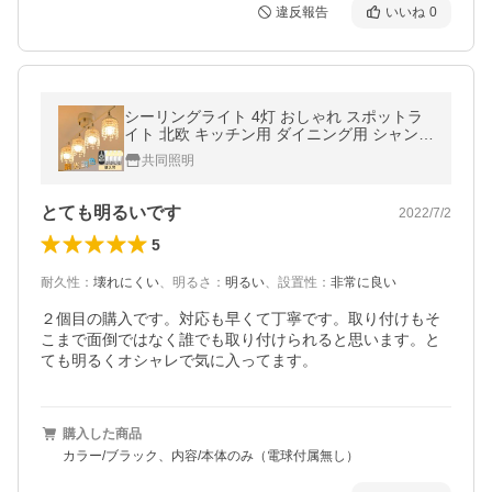
違反報告
いいね
0
シーリングライト 4灯 おしゃれ スポットラ
イト 北欧 キッチン用 ダイニング用 シャンデ
リア 照明 LED対応 6畳 8畳 10畳 ガラスセー
共同照明
ド 照明器具【電球リモコン】
とても明るいです
2022/7/2
5
耐久性
：
壊れにくい
、
明るさ
：
明るい
、
設置性
：
非常に良い
２個目の購入です。対応も早くて丁寧です。取り付けもそ
こまで面倒ではなく誰でも取り付けられると思います。と
ても明るくオシャレで気に入ってます。
購入した商品
カラー/ブラック、内容/本体のみ（電球付属無し）