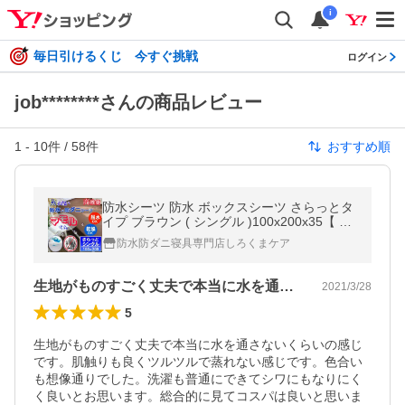
i
毎日引けるくじ 今すぐ挑戦
ログイン
job********さんの商品レビュー
1
-
10
件 /
58
件
おすすめ順
防水シーツ 防水 ボックスシーツ さらっとタ
イプ ブラウン ( シングル )100x200x35【 防
水×防ダニＷ効果】蒸れない 透湿性素材使用
防水防ダニ寝具専門店しろくまケア
生地がものすごく丈夫で本当に水を通さな…
2021/3/28
5
生地がものすごく丈夫で本当に水を通さないくらいの感じ
です。肌触りも良くツルツルで蒸れない感じです。色合い
も想像通りでした。洗濯も普通にできてシワにもなりにく
く良いとお思います。総合的に見てコスパは良いと思いま