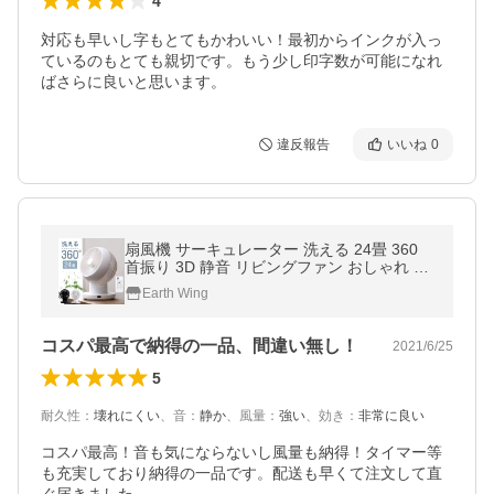
4
対応も早いし字もとてもかわいい！最初からインクが入っ
ているのもとても親切です。もう少し印字数が可能になれ
ばさらに良いと思います。
違反報告
いいね
0
扇風機 サーキュレーター 洗える 24畳 360
首振り 3D 静音 リビングファン おしゃれ 首
振り タイマー 節電 省エネ 熱中症対策 衣類
Earth Wing
乾燥 2026
コスパ最高で納得の一品、間違い無し！
2021/6/25
5
耐久性
：
壊れにくい
、
音
：
静か
、
風量
：
強い
、
効き
：
非常に良い
コスパ最高！音も気にならないし風量も納得！タイマー等
も充実しており納得の一品です。配送も早くて注文して直