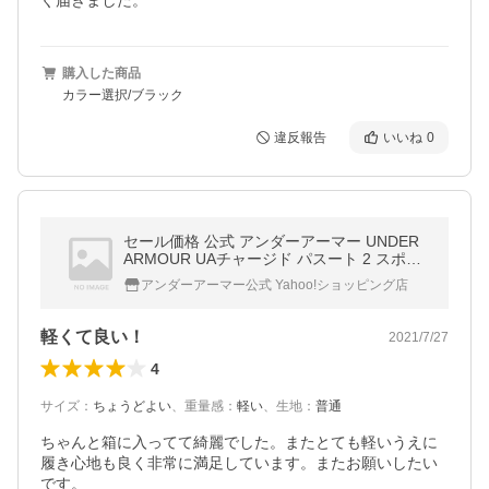
ぐ届きました。
購入した商品
カラー選択/ブラック
違反報告
いいね
0
セール価格 公式 アンダーアーマー UNDER
ARMOUR UAチャージド パスート 2 スポー
ツエディション ランニング レギュラー メン
アンダーアーマー公式 Yahoo!ショッピング店
ズ 3023865
軽くて良い！
2021/7/27
4
サイズ
：
ちょうどよい
、
重量感
：
軽い
、
生地
：
普通
ちゃんと箱に入ってて綺麗でした。またとても軽いうえに
履き心地も良く非常に満足しています。またお願いしたい
です。