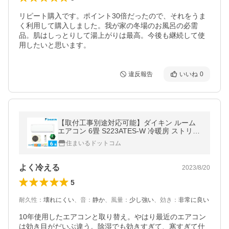
リピート購入です。ポイント30倍だったので、それをうま
く利用して購入しました。我が家の冬場のお風呂の必需
品。肌はしっとりして湯上がりは最高。今後も継続して使
用したいと思います。
違反報告
いいね
0
【取付工事別途対応可能】ダイキン ルーム
エアコン 6畳 S223ATES-W 冷暖房 ストリー
マ ホワイト Eシリーズ 2023年モデル
住まいるドットコム
よく冷える
2023/8/20
5
耐久性
：
壊れにくい
、
音
：
静か
、
風量
：
少し強い
、
効き
：
非常に良い
10年使用したエアコンと取り替え。やはり最近のエアコン
は効き目がだいぶ違う。除湿でも効きすぎて、寒すぎて仕