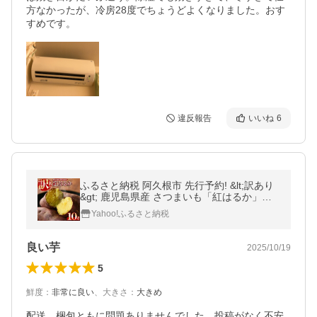
方なかったが、冷房28度でちょうどよくなりました。おす
すめです。
違反報告
いいね
6
ふるさと納税 阿久根市 先行予約! &lt;訳あり
&gt; 鹿児島県産 さつまいも「紅はるか」計1
0kg akn056-08
Yahoo!ふるさと納税
良い芋
2025/10/19
5
鮮度
：
非常に良い
、
大きさ
：
大きめ
配送、梱包ともに問題ありませんでした。投稿がなく不安