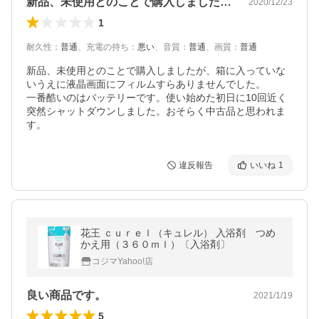
新品、未使用とのことで購入しましたが、…
2020/12/23
1
耐久性
：
普通
、
充電の持ち
：
悪い
、
音質
：
普通
、
画質
：
普通
新品、未使用とのことで購入しましたが、箱に入っていな
いうえに液晶画面にフィルムすらありませんでした。

一番酷いのはバッテリーです。使い始めた初日に10回近く
突然シャットダウンしました。おそらく中古品と思われま
す。
違反報告
いいね
1
花王 ｃｕｒｅｌ（キュレル） 入浴剤 つめ
かえ用（３６０ｍｌ）〔入浴剤〕
コジマYahoo!店
良い商品です。
2021/1/19
5