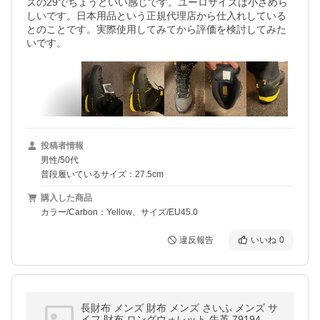
ズの29でちょうどいい感じです。ユーロサイズは小さめら
しいです。日本用品という正規代理店から仕入れしている
とのことです。実際使用してみてから評価を検討してみた
いです。
投稿者情報
男性/50代
普段履いているサイズ：27.5cm
購入した商品
カラー/Carbon：Yellow、サイズ/EU45.0
違反報告
いいね
0
長財布 メンズ 財布 メンズ さいふ メンズ サ
イフ 財布 ロングウォレット 牛革 79194