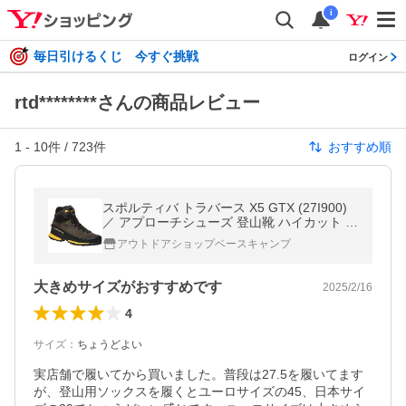
i
毎日引けるくじ 今すぐ挑戦
ログイン
rtd********さんの商品レビュー
1
-
10
件 /
723
件
おすすめ順
スポルティバ トラバース X5 GTX (27I900)
／ アプローチシューズ 登山靴 ハイカット ゴ
アテックス ビブラムメガグリップ 防水透湿
アウトドアショップベースキャンプ
大きめサイズがおすすめです
2025/2/16
4
サイズ
：
ちょうどよい
実店舗で履いてから買いました。普段は27.5を履いてます
が、登山用ソックスを履くとユーロサイズの45、日本サイ