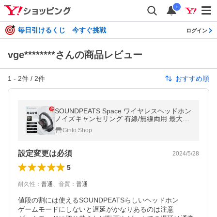
i
毎日引けるくじ 今すぐ挑戦
ログイン
vge********さんの商品レビュー
1
-
2
件 /
2
件
おすすめ順
SOUNDPEATS Space ワイヤレスヘッドホン
ノイズキャンセリング 有線/無線両用 最大12
3時間再生 マルチポイント Bluetooth 低遅延
Ginto Shop
通気性良い
設定変更は必須
2024/5/28
5
耐久性
：
普通
、
音質
：
普通
値段の割には使えるSOUNDPEATSらしいヘッドホン

ゲームモードにしないと遅延がかなりあるのは注意
