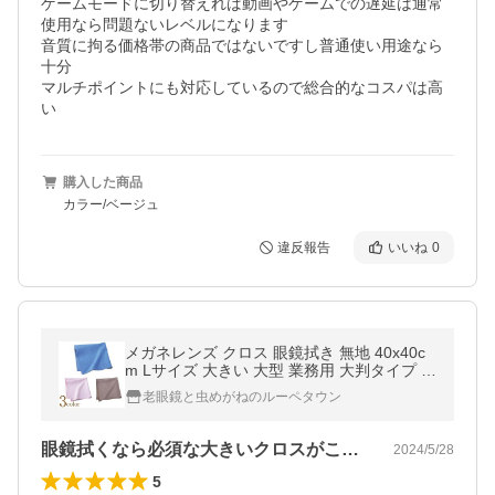
ゲームモードに切り替えれば動画やゲームでの遅延は通常
使用なら問題ないレベルになります

音質に拘る価格帯の商品ではないですし普通使い用途なら
十分

マルチポイントにも対応しているので総合的なコスパは高
い
購入した商品
カラー/ベージュ
違反報告
いいね
0
メガネレンズ クロス 眼鏡拭き 無地 40x40c
m Lサイズ 大きい 大型 業務用 大判タイプ レ
ンズクロス レンズ拭き
老眼鏡と虫めがねのルーペタウン
眼鏡拭くなら必須な大きいクロスがこの安…
2024/5/28
5