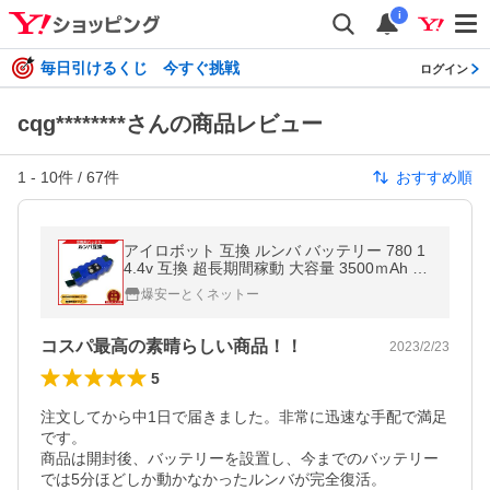
i
毎日引けるくじ 今すぐ挑戦
ログイン
cqg********さんの商品レビュー
1
-
10
件 /
67
件
おすすめ順
アイロボット 互換 ルンバ バッテリー 780 1
4.4v 互換 超長期間稼動 大容量 3500ｍAh ハ
イパワー 500 600 700 800 シリーズ 対応 交
爆安ーとくネットー
換用 (rumba500)
コスパ最高の素晴らしい商品！！
2023/2/23
5
注文してから中1日で届きました。非常に迅速な手配で満足
です。

商品は開封後、バッテリーを設置し、今までのバッテリー
では5分ほどしか動かなかったルンバが完全復活。
