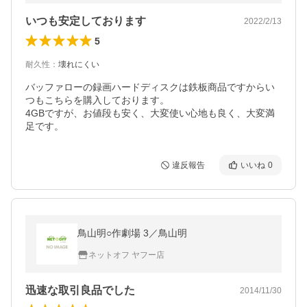
いつも安定しております
2022/2/13
5
耐久性
：
壊れにくい
バッファローの録画ハードディスクは鉄板商品ですからい
つもこちらを購入しております。

4GBですが、お値段も安く、大変使い心地も良く、大変満
足です。
違反報告
いいね
0
鳥山明○作劇場 3／鳥山明
ネットオフ ヤフー店
迅速な取引良品でした
2014/11/30