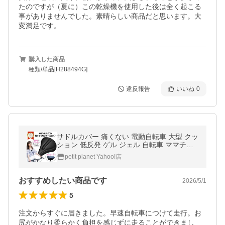
たのですが（夏に）この乾燥機を使用した後は全く起こる
事がありませんでした。素晴らしい商品だと思います。大
変満足です。
購入した商品
種類/単品[H288494G]
違反報告
いいね
0
サドルカバー 痛くない 電動自転車 大型 クッ
ション 低反発 ゲル ジェル 自転車 ママチャ
リ 防水カバー付 柔らかい 衝撃吸収 シティサ
petit planet Yahoo!店
イクル エアロバイク 通学
おすすめしたい商品です
2026/5/1
5
注文からすぐに届きました。早速自転車につけて走行。お
尻がかなり柔らかく負担を感じずに走ることができまし