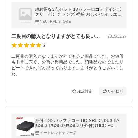
超お得な3点セット 13カラーロゴデザインボ
クサーパンツ メンズ 福袋 おしゃれ ボリエス
テル メール便1限定送料無料/代引き不可
NEUTRAL STORE
二度目の購入となりますがとても良い商品…
2015/12/27
5
二度目の購入となりますがとても良い商品でした。お値段
も非常に安く、お買い得商品でした。消耗品なのでまたリ
ピートできればと思っております。ありがとうございまし
た。
違反報告
いいね
0
外付HDD バッファロー HD-NRLD4.0U3-BA
[USB3.1/USB3.0/USB2.0 外付けHDD PC用
＆TV録画用 静音＆防振＆放熱設計 日本製 4
イートレンドヤフー店
TB]