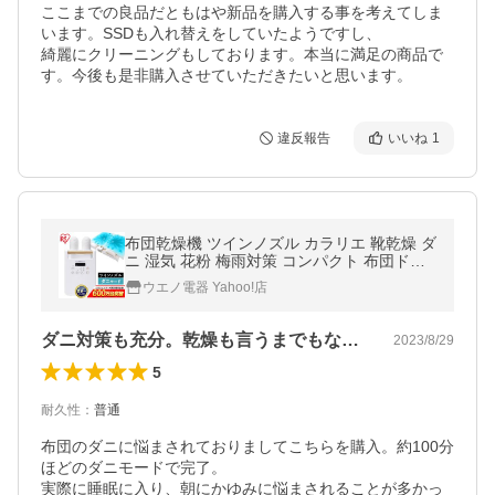
ここまでの良品だともはや新品を購入する事を考えてしま
います。SSDも入れ替えをしていたようですし、

綺麗にクリーニングもしております。本当に満足の商品で
す。今後も是非購入させていただきたいと思います。
違反報告
いいね
1
布団乾燥機 ツインノズル カラリエ 靴乾燥 ダ
ニ 湿気 花粉 梅雨対策 コンパクト 布団ドラ
イヤー FK-W2 アイリスオーヤマ
ウエノ電器 Yahoo!店
ダニ対策も充分。乾燥も言うまでもなく優秀
2023/8/29
5
耐久性
：
普通
布団のダニに悩まされておりましてこちらを購入。約100分
ほどのダニモードで完了。

実際に睡眠に入り、朝にかゆみに悩まされることが多かっ