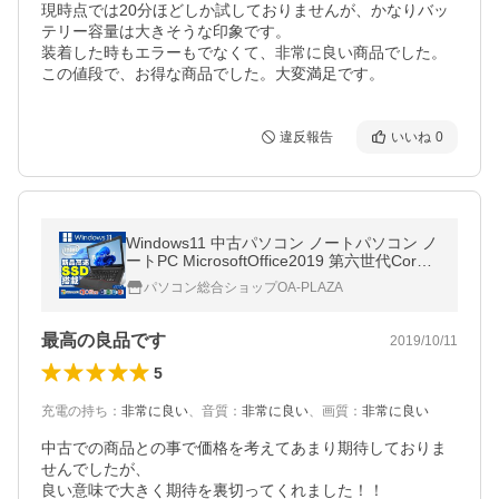
現時点では20分ほどしか試しておりませんが、かなりバッ
テリー容量は大きそうな印象です。

装着した時もエラーもでなくて、非常に良い商品でした。

違反報告
いいね
0
Windows11 中古パソコン ノートパソコン ノ
ートPC MicrosoftOffice2019 第六世代Corei5
新品SSD256GB 8GBメモリ 15型 富士通 東
パソコン総合ショップOA-PLAZA
芝 NEC等 アウトレット
最高の良品です
2019/10/11
5
充電の持ち
：
非常に良い
、
音質
：
非常に良い
、
画質
：
非常に良い
中古での商品との事で価格を考えてあまり期待しておりま
せんでしたが、

良い意味で大きく期待を裏切ってくれました！！
