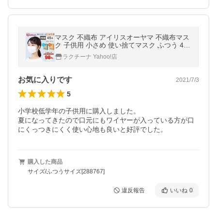
マスク 不織布 アイリスオーヤマ 不織布マス
ク 子供用 小さめ 使い捨てマスク ふつう 45
枚入 最安値 ワイヤー入り 【メール便】
ラクチーナ Yahoo!店
お気に入りです
2021/7/3
5
小学校低学年の子供用に購入しました。

夏になってきたので口元にもワイヤーが入っている方が口
にくっつきにくく使い心地も良いと好評でした。
購入した商品
サイズ/ふつうサイズ[288767]
違反報告
いいね
0