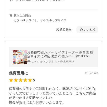
購入した商品
カラー/B.ホワイト、サイズ/キッズサイズ
違反報告
いいね
0
お昼寝布団カバー サイズオーダー 保育園 指
定サイズに対応 敷き布団カバー 綿100% 日
本製 シープ えいご トイブロック
ふとんタウン 西川など寝具専門店
保育園用に
2014/5/28
5
保育園の入所まで二週間しかなく、既製品ではサイズがな
かったのでどうしようと思っていたところ、こちらの商品
が見つかり大変助かりました。

機会があればまたお願いいたします。