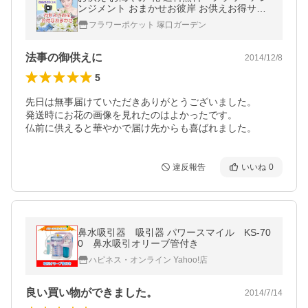
ンジメント おまかせお彼岸 お供えお得サイ
ズM
フラワーポケット 塚口ガーデン
法事の御供えに
2014/12/8
5
先日は無事届けていただきありがとうございました。

発送時にお花の画像を見れたのはよかったです。

仏前に供えると華やかで届け先からも喜ばれました。
違反報告
いいね
0
鼻水吸引器 吸引器 パワースマイル KS-70
0 鼻水吸引オリーブ管付き
ハピネス・オンライン Yahoo!店
良い買い物ができました。
2014/7/14