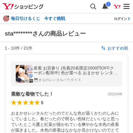
i
毎日引けるくじ 今すぐ挑戦
ログイン
sta********さんの商品レビュー
1
-
10
件 /
21
件
おすすめ順
産着 お宮参り |先着20名限定2000円OFFク
ーポン配布中| 色が選べる おまかせ レンタル
男の子 フルセット 子供 着物 夏 冬 ベビー服
きものレンタルパラダイス
赤ちゃん ママ パパ
素敵な着物でした！
2022/4/9
5
おまかせレンタルだったのでどんな色が届くかたのしみに
していました。春だったので明るい色味だといいなと思っ
ていたところ鷹と紅葉が描かれている爽やかな水色の産着
が届きました。水色の産着はなかなか見かけないのでとて