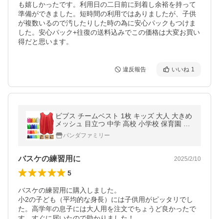
も嬉しかったです。利用日の二日前に到着し余裕を持って
準備ができました。短時間の利用ではありましたが、子供
が複数いるので汚したりした時の為に安心パックもつけま
した。安心パック+往復の送料込みでこの価格は大変お買い
得だと思います。
違反報告
いいね
1
ビブス チームベスト 1枚 キッズ 大人 大きめ
メッシュ 目立つ 中学 高校 小学校 保育園 幼
稚園 子供 サッカー バスケット ドライ 無地
パンダファミリー
番号なし
バスケの練習用に
2025/2/10
5
バスケの練習用に購入しました。

小2の子ども（平均的な身長）には子供用がピッタリでし
た。高学年の息子には大人用を注文でちょうど良かったで
す。すぐに届いたので助かりました！