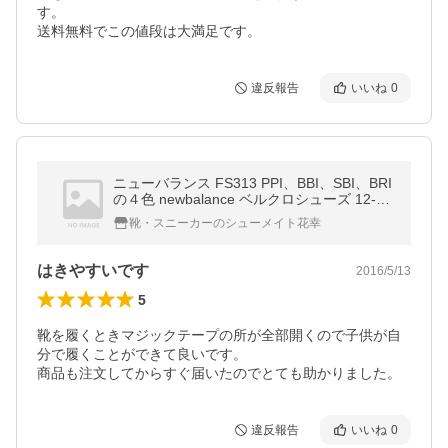
す。

送料無料でこの値段は大満足です。
違反報告
いいね
0
ニューバランス FS313 PPI、BBI、SBI、BRI
の４色 newbalance ベルクロシューズ 12-1
6.5cm
靴・スニーカーのシューメイト花幸
はきやすいです
2016/5/13
5
靴を履くときマジックテープの所が全部開くので子供が自
分で履くことができて良いです。

商品も注文してからすぐ届いたのでとても助かりました。
違反報告
いいね
0