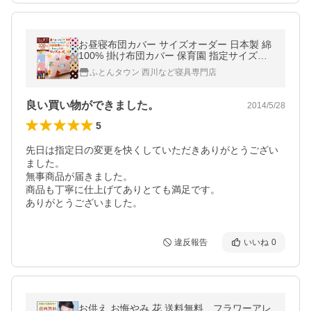
お昼寝布団カバー サイズオーダー 日本製 綿
100% 掛け布団カバー 保育園 指定サイズに
対応 えいご シープ トイブロック
ふとんタウン 西川など寝具専門店
良い買い物ができました。
2014/5/28
5
先日は指定日の変更を快くしていただきありがとうござい
ました。

無事商品が届きました。

商品も丁寧に仕上げてありとても満足です。

ありがとうございました。
違反報告
いいね
0
お供え お悔やみ 花 送料無料 フラワーアレ