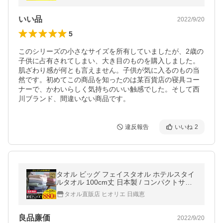
いい品
2022/9/20
5
このシリーズの小さなサイズを所有していましたが、2歳の
子供に占有されてしまい、大き目のものを購入しました。
肌ざわり感が何とも言えません。子供が気に入るのもの当
然です。初めてこの商品を知ったのは某百貨店の寝具コー
ナーで、かわいらしく気持ちのいい触感でした。そして西
川ブランド、間違いない商品です。
違反報告
いいね
2
タオル ビッグ フェイスタオル ホテルスタイ
ルタオル 100cm丈 日本製 / コンパクトサイ
ズ バスタオル 泉州タオル セール 日用品 サ
タオル直販店 ヒオリエ 日織恵
タプラ 圧縮 送料無料
良品廉価
2022/9/20