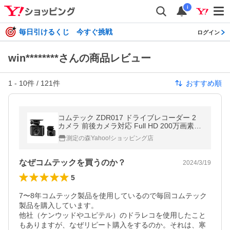
i
毎日引けるくじ 今すぐ挑戦
ログイン
win********さんの商品レビュー
1
-
10
件 /
121
件
おすすめ順
コムテック ZDR017 ドライブレコーダー 2
カメラ 前後カメラ対応 Full HD 200万画素
一体型【ラッピング対応可】 R-LOGI
測定の森Yahoo!ショッピング店
なぜコムテックを買うのか？
2024/3/19
5
7〜8年コムテック製品を使用しているので毎回コムテック
製品を購入しています。

他社（ケンウッドやユピテル）のドラレコを使用したこと
もありますが、なぜリピート購入をするのか。それは、寒