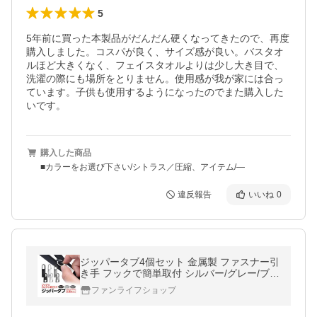
5
5年前に買った本製品がだんだん硬くなってきたので、再度
購入しました。コスパが良く、サイズ感が良い。バスタオ
ルほど大きくなく、フェイスタオルよりは少し大き目で、
洗濯の際にも場所をとりません。使用感が我が家には合っ
ています。子供も使用するようになったのでまた購入した
いです。
購入した商品
■カラーをお選び下さい/シトラス／圧縮、アイテム/―
違反報告
いいね
0
ジッパータブ4個セット 金属製 ファスナー引
き手 フックで簡単取付 シルバー/グレー/ブラ
ック ファスナースライダー ファスナー修理
ファンライフショップ
ファスナー交換 LLT04S