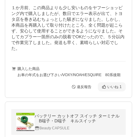
１か月前、この商品よりも少し安いものをヤフーショッピ
ング内で購入しましたが、数日でエラー表示が出て、トヨ
タ店を巻き込むちょっとした騒ぎになりました。しかし、
本商品を再購入して取り付けたところ、全く問題が起こら
ず、安心して使用することができるようになりました。そ
してカプラー一箇所のみの脱着でOKだったので、５分以内
で作業完了しました。発送も早く、素晴らしい対応でし
た。
購入した商品
お車の年式をお選び下さい/VOXY/NOAH/ESQUIRE 80系後期
違反報告
いいね
1
バッテリー カットオフ スイッチ ターミナル
B端子・D端子 キルスイッチ
Beauty CAPSULE