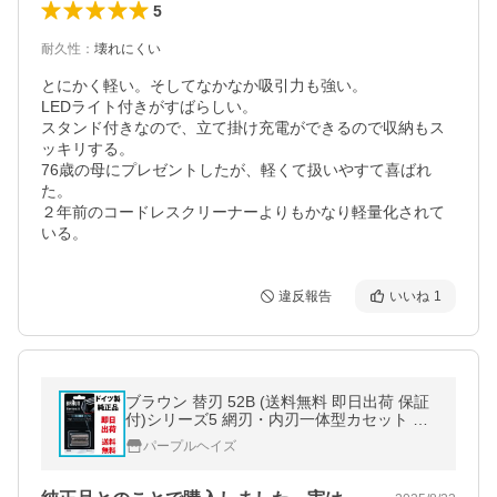
5
耐久性
：
壊れにくい
とにかく軽い。そしてなかなか吸引力も強い。

LEDライト付きがすばらしい。

スタンド付きなので、立て掛け充電ができるので収納もス
ッキリする。

76歳の母にプレゼントしたが、軽くて扱いやすて喜ばれ
た。

２年前のコードレスクリーナーよりもかなり軽量化されて
いる。
違反報告
いいね
1
ブラウン 替刃 52B (送料無料 即日出荷 保証
付)シリーズ5 網刃・内刃一体型カセット シ
ェーバー (日本国内型番 F/C52B) ブラック B
パープルヘイズ
RAUN 海外正規品