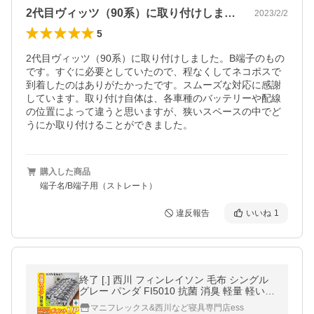
2代目ヴィッツ（90系）に取り付けしま…
2023/2/2
5
2代目ヴィッツ（90系）に取り付けしました。B端子のもの
です。すぐに必要としていたので、程なくしてネコポスで
到着したのはありがたかったです。スムーズな対応に感謝
しています。取り付け自体は、各車種のバッテリーや配線
の位置によって違うと思いますが、狭いスペースの中でど
うにか取り付けることができました。
購入した商品
端子名/B端子用（ストレート）
違反報告
いいね
1
終了 [.] 西川 フィンレイソン 毛布 シングル
グレー パンダ FI5010 抗菌 消臭 軽量 軽い
北欧デザイン FQ01605055730
マニフレックス&西川など寝具専門店ess