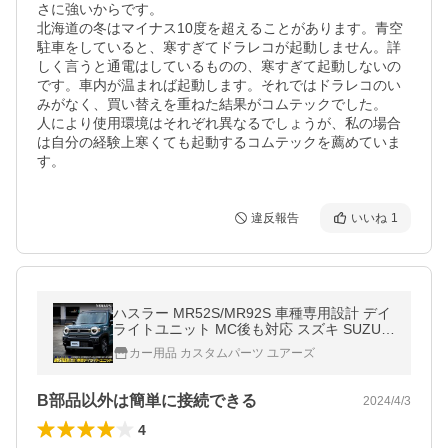
さに強いからです。

北海道の冬はマイナス10度を超えることがあります。青空
駐車をしていると、寒すぎてドラレコが起動しません。詳
しく言うと通電はしているものの、寒すぎて起動しないの
です。車内が温まれば起動します。それではドラレコのい
みがなく、買い替えを重ねた結果がコムテックでした。

人により使用環境はそれぞれ異なるでしょうが、私の場合
は自分の経験上寒くても起動するコムテックを薦めていま
す。
違反報告
いいね
1
ハスラー MR52S/MR92S 車種専用設計 デイ
ライトユニット MC後も対応 スズキ SUZUKI
HUSTLER アクセサリー ドレスアップ パー
カー用品 カスタムパーツ ユアーズ
ツ[5]-1
B部品以外は簡単に接続できる
2024/4/3
4