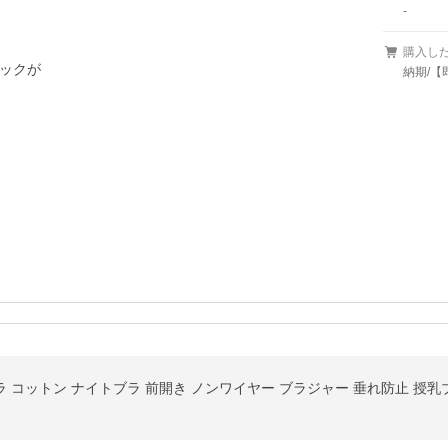
-
購入し
ックが

納期/【