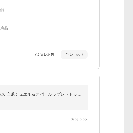
情報
た商品
違反報告
いいね
3
ボディピアス プッシュピン ピアス 軟骨 つけっぱなし 16G 18G 20G 小粒 ミニモチーフ ラブレット トラガス 立爪ジュエル＆オパールラブレット pierce
2025/2/28