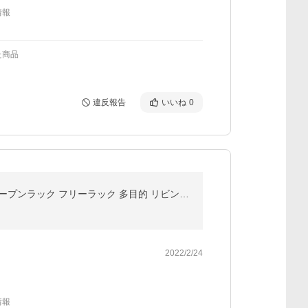
情報
た商品
違反報告
いいね
0
1年保証 サイドテーブル 大理石 3段 サイドラック S字 幅40cm 収納棚 シェルフ おしゃれ ディスプレイ オープンラック フリーラック 多目的 リビング 送料無料
2022/2/24
情報