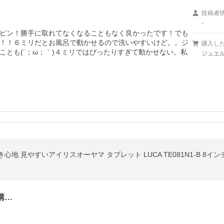
投稿者
-
ピン！勝手に取れてなくなることもなく良かったです！でも
！！６ミリだとお風呂で動かせるので洗いやすいけど。。ジ
購入し
とも(´；ω；｀)４ミリではぴったりすぎて動かせない。私
ジュエル
地 見やすいアイリスオーヤマ タブレット LUCA TE081N1-B 8イ
購…