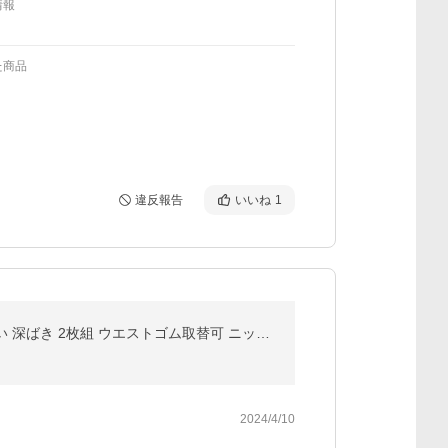
情報
た商品
違反報告
いいね
1
ショーツ スタンダード レディース まるでNOパン オーガニックコットン100％ リブ ゆったり 締め付けない 深ばき 2枚組 ウエストゴム取替可 ニッセン nissen
2024/4/10