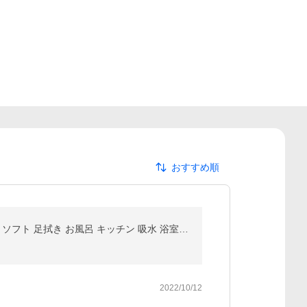
おすすめ順
大理石調 バスマット 珪藻土バスマット 珪藻土マット 珪藻土 マット 柔らか 速乾 割れない ノンアスベスト ソフト 足拭き お風呂 キッチン 吸水 浴室マット
2022/10/12