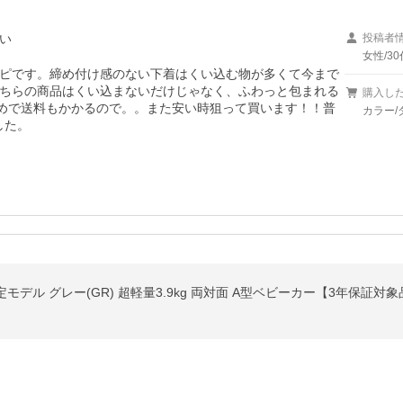
い
投稿者
女性/30
ピです。締め付け感のない下着はくい込む物が多くて今まで
ちらの商品はくい込まないだけじゃなく、ふわっと包まれる
購入し
高めで送料もかかるので。。また安い時狙って買います！！普
カラー/
した。
定モデル グレー(GR) 超軽量3.9kg 両対面 A型ベビーカー【3年保証