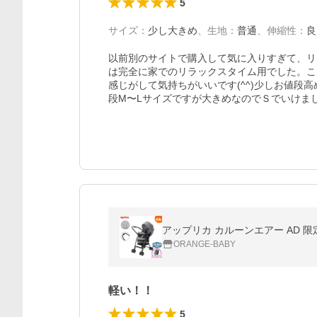
5
サイズ
：
少し大きめ
、
生地
：
普通
、
伸縮性
：
良
以前別のサイトで購入して気に入りすぎて、リ
は完全に家でのリラックスタイム用でした。こ
感じがして気持ちがいいです(^^)少しお値段
段М〜Lサイズですが大きめなのでＳでいけま
アップリカ カルーンエアー AD 限
ORANGE-BABY
軽い！！
5