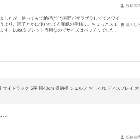
投稿者
-
したが、使ってみて納得(*^^*)表面がザラザラしててスワイ
うより、障子とかに使われてる和紙の手触り。ちょっとスモ
購入し
ます。Lukaタブレット専用なのでサイズはバッチリでした。
-
し…
投稿者