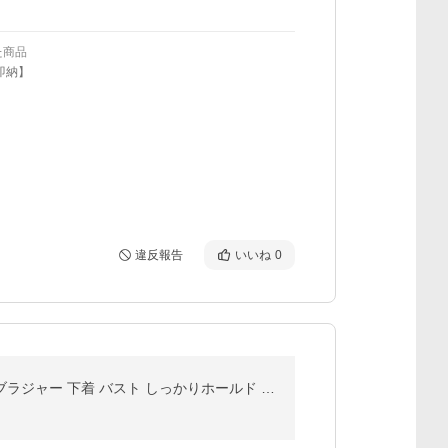
た商品
即納】
違反報告
いいね
0
授乳ブラ 2枚セット マタニティブラ コットン ナイトブラ 前開き ノンワイヤー ブラジャー 垂れ防止 授乳ブラジャー 下着 バスト しっかりホールド rische.