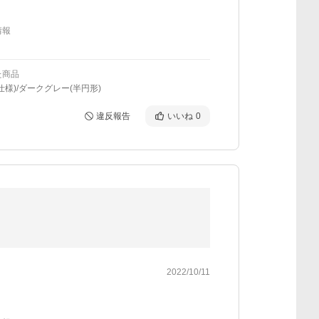
情報
た商品
仕様)/ダークグレー(半円形)
違反報告
いいね
0
2022/10/11