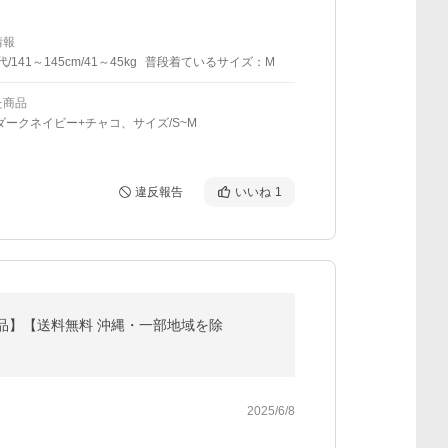
情報
代/141～145cm/41～45kg
普段着ているサイズ：M
た商品
ダークネイビー+チャコ、サイズ/S~M
違反報告
いいね
1
対象品】【送料無料 沖縄・一部地域を除
2025/6/8