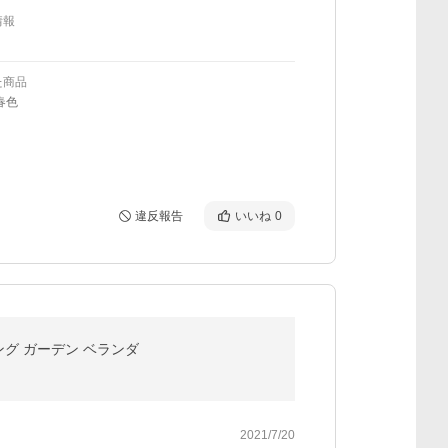
情報
た商品
春色
違反報告
いいね
0
ニング ガーデン ベランダ
2021/7/20