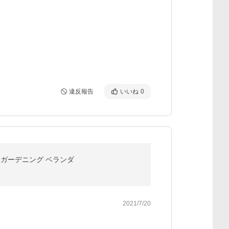
違反報告
いいね
0
 庭 ガーデニング ベランダ
2021/7/20