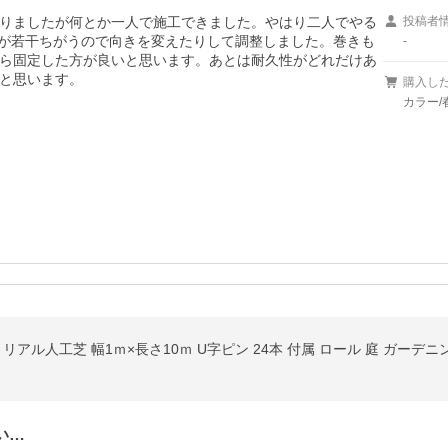
りましたが何とか一人で施工できました。やはり二人でやる
投稿者
いが若干ちがうので向きを変えたりして調整しました。巻きも
-
ら固定した方が良いと思います。あとは耐久性がどれだけあ
と思います。
購入し
カラー/
 リアル人工芝 幅1ｍ×長さ10ｍ U字ピン 24本 付属 ロール 庭 ガーデ
い…