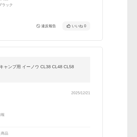
ブラック
違反報告
いいね
0
ャンプ用 イーノウ CL38 CL48 CL58
2025/12/21
情報
た商品