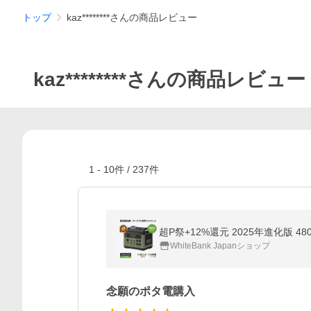
トップ
kaz********さんの商品レビュー
kaz********さんの商品レビュー
1
-
10
件 /
237
件
超P祭+12%還元 2025年進化版 480
WhiteBank Japanショップ
念願のポタ電購入