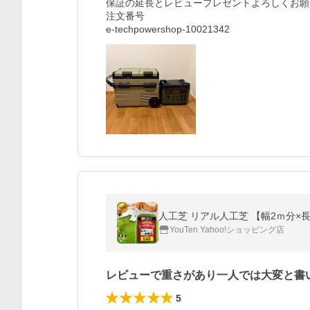
保証の延長とレビュープレゼントよろしくお願
注文番号

e-techpowershop-10021342
人工芝 リアル人工芝 【幅2ｍ分×長さ
YouTen Yahoo!ショッピング店
レビューで重さがあり一人では大変と書
5