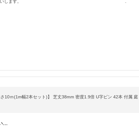
いします。

-
10ｍ(1m幅2本セット)】 芝丈38mm 密度1.9倍 U字ピン 42本 付属
い…