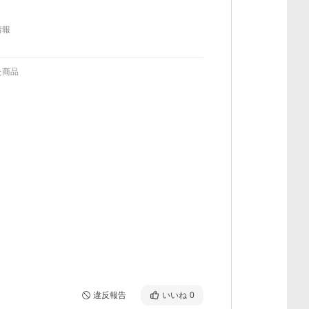
情報
た商品
違反報告
いいね
0