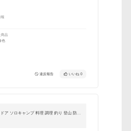
情報
た商品
春色
違反報告
いいね
0
ヘレナイフ ディディガルガル 14C28N HELLE | ナイフ キャンプナイフ フルタングナイフ キャンプ アウトドア ソロキャンプ 料理 調理 釣り 登山 防災 バトニング