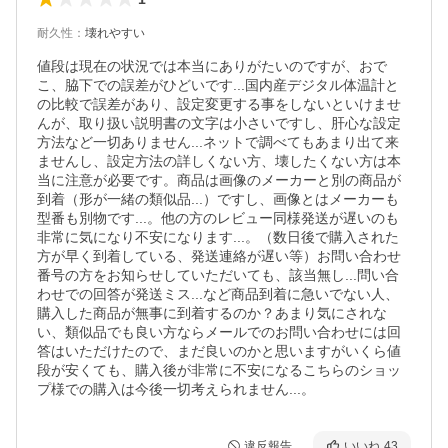
耐久性
：
壊れやすい
値段は現在の状況では本当にありがたいのですが、おで
こ、脇下での誤差がひどいです...国内産デジタル体温計と
の比較で誤差があり、設定変更する事をしないといけませ
んが、取り扱い説明書の文字は小さいですし、肝心な設定
方法など一切ありません...ネットで調べてもあまり出て来
ませんし、設定方法の詳しくない方、壊したくない方は本
当に注意が必要です。商品は画像のメーカーと別の商品が
到着（形が一緒の類似品...）ですし、画像とはメーカーも
型番も別物です...。他の方のレビュー同様発送が遅いのも
非常に気になり不安になります...。（数日後で購入された
方が早く到着している、発送連絡が遅い等）お問い合わせ
番号の方をお知らせしていただいても、該当無し...問い合
わせでの回答が発送ミス...など商品到着に急いでない人、
購入した商品が無事に到着するのか？あまり気にされな
い、類似品でも良い方ならメールでのお問い合わせには回
答はいただけたので、まだ良いのかと思いますがいくら値
段が安くても、購入後が非常に不安になるこちらのショッ
プ様での購入は今後一切考えられません...。
違反報告
いいね
43