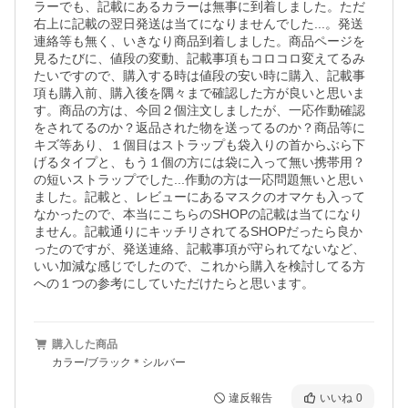
ラーでも、記載にあるカラーは無事に到着しました。ただ
右上に記載の翌日発送は当てになりませんでした...。発送
連絡等も無く、いきなり商品到着しました。商品ページを
見るたびに、値段の変動、記載事項もコロコロ変えてるみ
たいですので、購入する時は値段の安い時に購入、記載事
項も購入前、購入後を隅々まで確認した方が良いと思いま
す。商品の方は、今回２個注文しましたが、一応作動確認
をされてるのか？返品された物を送ってるのか？商品等に
キズ等あり、１個目はストラップも袋入りの首からぶら下
げるタイプと、もう１個の方には袋に入って無い携帯用？
の短いストラップでした...作動の方は一応問題無いと思い
ました。記載と、レビューにあるマスクのオマケも入って
なかったので、本当にこちらのSHOPの記載は当てになり
ません。記載通りにキッチリされてるSHOPだったら良か
ったのですが、発送連絡、記載事項が守られてないなど、
いい加減な感じでしたので、これから購入を検討してる方
への１つの参考にしていただけたらと思います。
購入した商品
カラー/ブラック＊シルバー
違反報告
いいね
0