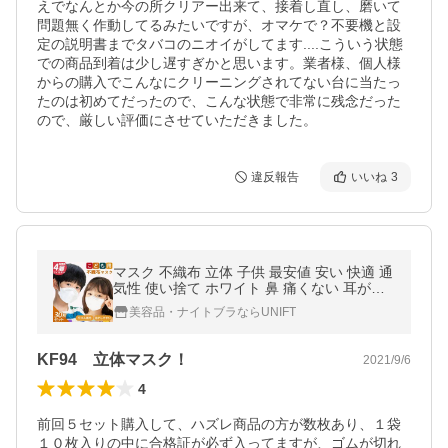
えでなんとか今の所クリアー出来て、接着し直し、磨いて
問題無く作動してるみたいですが、オマケで？不要機と設
定の説明書までタバコのニオイがしてます....こういう状態
での商品到着は少し遅すぎかと思います。業者様、個人様
からの購入でこんなにクリーニングされてない台に当たっ
たのは初めてだったので、こんな状態で非常に残念だった
ので、厳しい評価にさせていただきました。
違反報告
いいね
3
マスク 不織布 立体 子供 最安値 安い 快適 通
気性 使い捨て ホワイト 鼻 痛くない 耳が痛
くない 幼児 肌に優しい キッズ 蒸れない 平
美容品・ナイトブラならUNIFT
ゴム まとめ買い
KF94 立体マスク！
2021/9/6
4
前回５セット購入して、ハズレ商品の方が数枚あり、１袋
１０枚入りの中に合格証が必ず入ってますが、ゴムが切れ