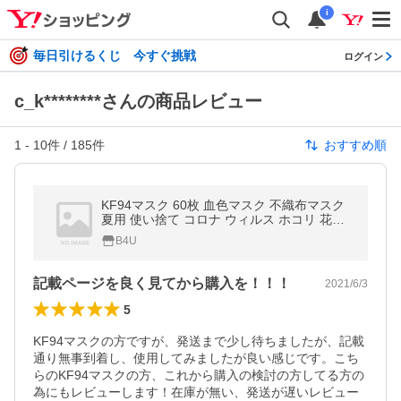
i
毎日引けるくじ 今すぐ挑戦
ログイン
c_k********さんの商品レビュー
1
-
10
件 /
185
件
おすすめ順
KF94マスク 60枚 血色マスク 不織布マスク
夏用 使い捨て コロナ ウィルス ホコリ 花粉
対策 四層構造 飛沫防止 個包装 KN95マスク
B4U
と同じ効果を持つ 柳葉型
記載ページを良く見てから購入を！！！
2021/6/3
5
KF94マスクの方ですが、発送まで少し待ちましたが、記載
通り無事到着し、使用してみましたが良い感じです。こち
らのKF94マスクの方、これから購入の検討の方してる方の
為にもレビューします！在庫が無い、発送が遅いレビュー