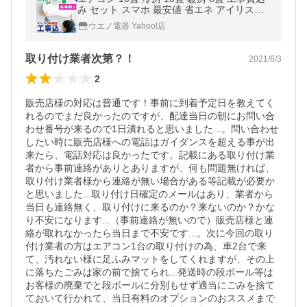
み セット スマホ 最安値 省エネ アイリスオ
ーヤマ Wi-Fi IRW-2819A 2.8kW
ウエノ電器 Yahoo!店
取り付け業者次第？！
2021/6/3
2
販売店様の対応は普通です！事前に到着予定日を教えてく
れるのでまだ良かったのですが、配達当日の朝にお問い合
わせ番号が来るので1日潰れると思いました...。問い合わせ
したい時に販売店様への電話はガイダンスを超える事が出
来たら、電話対応は良かったです。記載にある取り付け業
者から事前連絡がありとありますが、何も問題無ければ、
取り付け業者様から連絡が無い場合がある等記載が必要か
と思いました...取り付け日確定のメールはあり、業者から
当日も連絡無く、取り付けに来るのか？来ないのか？かな
り不安になります...（事前連絡が無いので）販売店様と連
絡が取れなかったら当日まで不安です...。次に今回の取り
付け業者の方はエアコン1台の取り付けの為、車2台で来
て、汚れない様に足ふみマットをしてくれますが、その上
に落ちたごみは家の前で捨てられ...発送時の段ボール等は
お客様の廃棄でと段ボールに分別もせず適当にごみを捨て
ておいて行かれて、当日有料のオプションのおススメまで