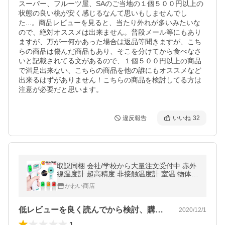
スーパー、フルーツ屋、SAのご当地の１個５００円以上の
状態の良い桃が安く感じるなんて思いもしませんでし
た...。商品レビューを見ると、当たり外れが多いみたいな
ので、絶対オススメは出来ません。普段メール等にもあり
ますが、万が一何かあった場合は返品等聞きますが、こち
らの商品は傷んだ商品もあり、そこを分けてから食べなさ
いと記載されてる文があるので、１個５００円以上の商品
で満足出来ない、こちらの商品を他の誰にもオススメなど
出来るはずがありません！こちらの商品を検討してる方は
注意が必要だと思います。
違反報告
いいね
32
取説同梱 会社/学校から大量注文受付中 赤外
線温度計 超高精度 非接触温度計 室温 物体温
度 1秒検温
かわい商店
低レビューを良く読んでから検討、購入を！
2020/12/1
1