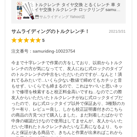
トルクレンチ タイヤ交換 とるくレンチ 車 タ
イヤ交換トルクレンチ ロックリング samuri
ding サムライディング 12.7mm 1/2インチ 4
サムライディング Yahoo!店
0-200N・m SIG-T101
サムライディングのトルクレンチ！
2021/3/31
5
注文番号：samuriding-10023754

今まで十字レンチで作業の方をしており、以前からトルク
レンチの方が気になってて、友人にねじ式ロックのタイプ
のトルクレンチの中古をいただいたのですが...なんと！潰
れてるみたいで...いくら少ない数値で締めてもカチッと音
もせず、いくらでも締まるので、これはヤバいと思いネッ
トで修理を検索すると校正料金高いですね...なのでこの際
友人からいただいたトルクレンチがねじ式ロックタイプだ
ったので、ねじ式ロックタイプ以外で保証あり、3種類のカ
ラー有り、レビュー良し、しかも校正証明書付きのこちら
の商品の方見つけて購入しました。まだ到着したばかりで
中身の確認だけなので使用はしてませんが、友人からいた
だいた壊れたトルクレンチみたいな工具になるより、ちゃ
んと保証がある商品で、きちんと作業が出来ればこれから