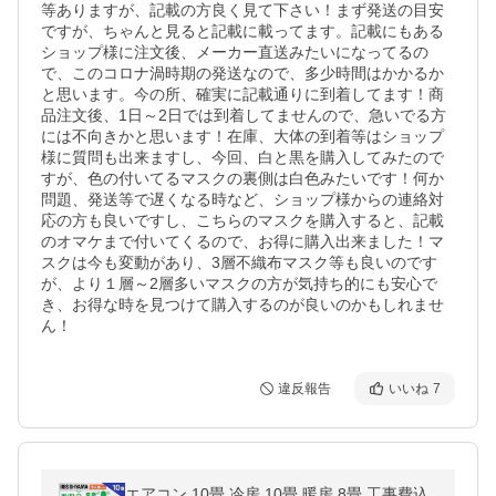
等ありますが、記載の方良く見て下さい！まず発送の目安
ですが、ちゃんと見ると記載に載ってます。記載にもある
ショップ様に注文後、メーカー直送みたいになってるの
で、このコロナ渦時期の発送なので、多少時間はかかるか
と思います。今の所、確実に記載通りに到着してます！商
品注文後、1日～2日では到着してませんので、急いでる方
には不向きかと思います！在庫、大体の到着等はショップ
様に質問も出来ますし、今回、白と黒を購入してみたので
すが、色の付いてるマスクの裏側は白色みたいです！何か
問題、発送等で遅くなる時など、ショップ様からの連絡対
応の方も良いですし、こちらのマスクを購入すると、記載
のオマケまで付いてくるので、お得に購入出来ました！マ
スクは今も変動があり、3層不織布マスク等も良いのです
が、より１層～2層多いマスクの方が気持ち的にも安心で
き、お得な時を見つけて購入するのが良いのかもしれませ
ん！
違反報告
いいね
7
エアコン 10畳 冷房 10畳 暖房 8畳 工事費込