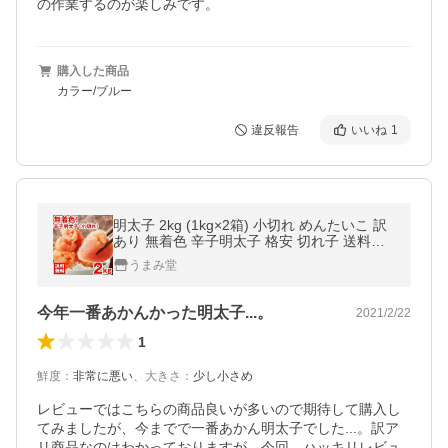
の作業するのが楽しみです。
購入した商品
カラー/ブルー
違反報告
いいね
1
明太子 2kg (1kg×2箱) 小切れ めんたいこ 訳
あり 無着色 辛子明太子 格安 切れ子 送料無
料 福岡 博多 ギフト ご飯のお供 業務用 うま
うまみ堂
味 訳あり食品 爆買 [冷凍]
今年一番あかんかった明太子...。
2021/2/22
1
鮮度
：
非常に悪い
、
大きさ
：
少し小さめ
レビューではこちらの商品良いが多いので期待して購入し
てみましたが、今までで一番あかん明太子でした...。訳ア
リ商品なのはわかっておりますが、今回、ハッキリレビュ