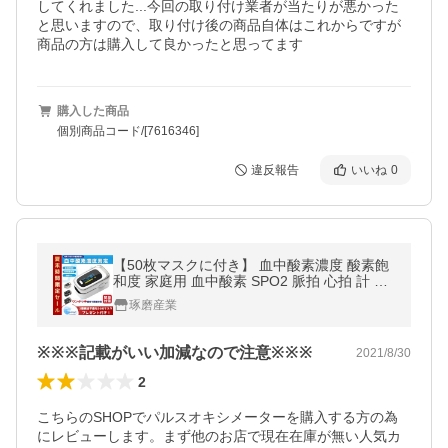
してくれました...今回の取り付け業者が当たりが悪かった
と思いますので、取り付け後の商品自体はこれからですが
商品の方は購入して良かったと思ってます
購入した商品
個別商品コード/[7616346]
違反報告
いいね
0
【50枚マスクに付き】 血中酸素濃度 酸素飽
和度 家庭用 血中酸素 SPO2 脈拍 心拍 計 測
定器 介護 安い 山登り
琢磨産業
※※※記載がいい加減なので注意※※※
2021/8/30
2
こちらのSHOPでパルスオキシメーターを購入する方の為
にレビューします。まず他のお店で現在在庫が無い人気カ