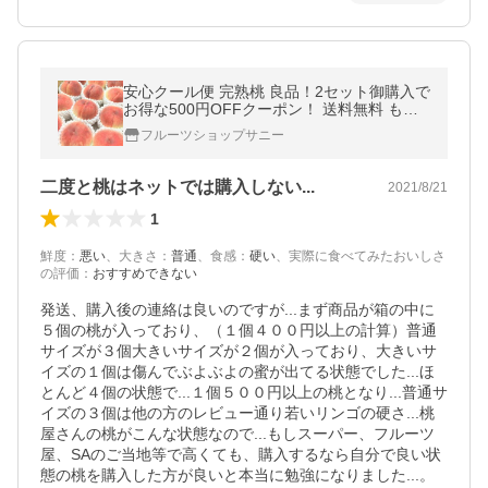
安心クール便 完熟桃 良品！2セット御購入で
お得な500円OFFクーポン！ 送料無料 もも
モモ ピーチ フルーツ 果物 くだもの 果実
フルーツショップサニー
二度と桃はネットでは購入しない...
2021/8/21
1
鮮度
：
悪い
、
大きさ
：
普通
、
食感
：
硬い
、
実際に食べてみたおいしさ
の評価
：
おすすめできない
発送、購入後の連絡は良いのですが...まず商品が箱の中に
５個の桃が入っており、（１個４００円以上の計算）普通
サイズが３個大きいサイズが２個が入っており、大きいサ
イズの１個は傷んでぶよぶよの蜜が出てる状態でした...ほ
とんど４個の状態で...１個５００円以上の桃となり...普通サ
イズの３個は他の方のレビュー通り若いリンゴの硬さ...桃
屋さんの桃がこんな状態なので...もしスーパー、フルーツ
屋、SAのご当地等で高くても、購入するなら自分で良い状
態の桃を購入した方が良いと本当に勉強になりました...。