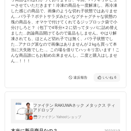
ーさせていただきます！冷凍の商品を一度解凍し、再冷凍
した感じの商品で、画像のような切れ子状態ではありませ
ん...バラ子？ポテトサラダみたいなグチャグチャな状態の
塊の商品を、オマケで付けてくれてるジップロック袋で小
分けしろと？（包丁で4等分×２に切ってタッパに詰め替え
ました...勿論商品開けてるので返品もしません。やはり解
凍されても、ほとんど切れ子では無く、バラ子状態でし
た...アナログ派なので画像はありませんが２kgも買って本
当に大失敗でした..。この場を借りてハッキリ言います！こ
んな商品誰にもお勧め出来ませんし、二度と購入はしませ
ん...！！！
違反報告
いいね
6
ファイテン RAKUWAネック メタックス ティ
アドロップ
ファイテン Yahoo!ショップ
本当に新品商品なの？
2022/11/3