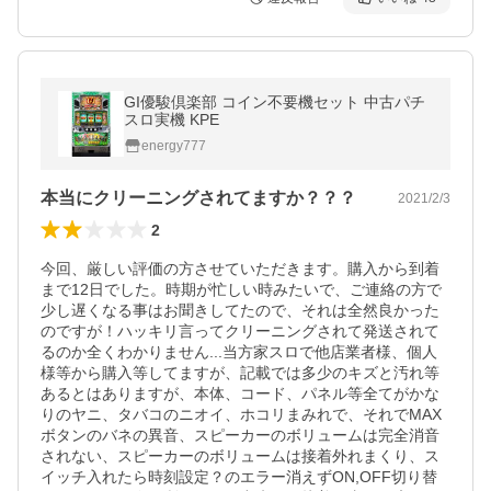
GI優駿倶楽部 コイン不要機セット 中古パチ
スロ実機 KPE
energy777
本当にクリーニングされてますか？？？
2021/2/3
2
今回、厳しい評価の方させていただきます。購入から到着
まで12日でした。時期が忙しい時みたいで、ご連絡の方で
少し遅くなる事はお聞きしてたので、それは全然良かった
のですが！ハッキリ言ってクリーニングされて発送されて
るのか全くわかりません...当方家スロで他店業者様、個人
様等から購入等してますが、記載では多少のキズと汚れ等
あるとはありますが、本体、コード、パネル等全てがかな
りのヤニ、タバコのニオイ、ホコリまみれで、それでMAX
ボタンのバネの異音、スピーカーのボリュームは完全消音
されない、スピーカーのボリュームは接着外れまくり、ス
イッチ入れたら時刻設定？のエラー消えずON,OFF切り替