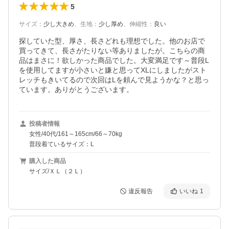
5
サイズ
：
少し大きめ
、
生地
：
少し厚め
、
伸縮性
：
良い
探していた型、厚さ、長さどれも理想でした。他のお店で
買ってきて、長さがたりない等ありましたが。こちらの商
品はまさに！欲しかった商品でした。大変満足です～普段L
を使用してますが小さいと嫌と思ってXLにしましたがスト
レッチもきいてるので次回はLを頼んで見ようかな？と思っ
ています。ありがとうございます。
投稿者情報
女性/40代/161～165cm/66～70kg
普段着ているサイズ：L
購入した商品
サイズ/ＸＬ（２Ｌ）
違反報告
いいね
1