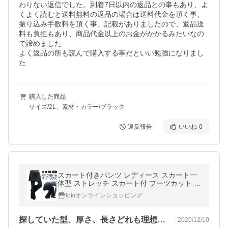
わりない返信でした。到着7日以内の返品との事もあり、よ
くよく読むと送料無料の返品の場合は送料代金を頂く事、
振り込み手数料を頂く事、記載がありましたので、返品送
料も負担もあり、商品代金以上のお金がかかるみたいなの
で諦めました

よく返品の所も読んで購入する事だといい勉強になりまし
た
購入した商品
サイズ/2L、素材・カラー/ブラック
違反報告
いいね
0
スカート付きパンツ レディース スカート一
体型 ストレッチ スカート付 ブーツカット 美
脚 フィットネス ヨガ スポーツ スカート長め
tokiオンラインショッピング
スカート丈が長い
探していた型、厚さ、長さどれも理想でし…
2020/12/10