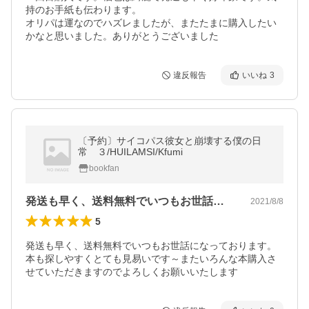
持のお手紙も伝わります。

オリパは運なのでハズレましたが、またたまに購入したい
かなと思いました。ありがとうございました
違反報告
いいね
3
〔予約〕サイコパス彼女と崩壊する僕の日
常 ３/HUILAMSI/Kfumi
bookfan
発送も早く、送料無料でいつもお世話にな…
2021/8/8
5
発送も早く、送料無料でいつもお世話になっております。
本も探しやすくとても見易いです～またいろんな本購入さ
せていただきますのでよろしくお願いいたします