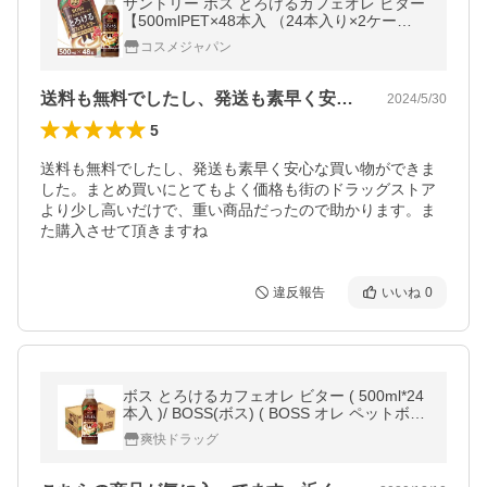
サントリー ボス とろけるカフェオレ ビター
【500mlPET×48本入 （24本入り×2ケー
ス）】 全国送料無料/BOSS コーヒー飲料 S
コスメジャパン
UNTORY
送料も無料でしたし、発送も素早く安心な…
2024/5/30
5
送料も無料でしたし、発送も素早く安心な買い物ができま
した。まとめ買いにとてもよく価格も街のドラッグストア
より少し高いだけで、重い商品だったので助かります。ま
た購入させて頂きますね
違反報告
いいね
0
ボス とろけるカフェオレ ビター ( 500ml*24
本入 )/ BOSS(ボス) ( BOSS オレ ペットボト
ル カフェオレ ビター )
爽快ドラッグ