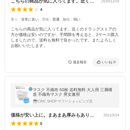
こちらの商品が気に入ってます。近くのド…
2020/12/10
4
香り
：
非常に良い
、
苦味
：
普通
、
酸味
：
弱い
こちらの商品が気に入ってます。近くのドラッグストアの
方が価格は安いのですが、手間隙を考えると、2ケース購入
しましたので、送料も無料で良かったです。またよろしく
お願いいたします。
違反報告
いいね
0
マスク 不織布 50枚 送料無料 大人用 三層構
造 不織布マスク 男女兼用
CINC SHOP ヤフーショッピング店
価格が安い上に。まあまあ厚みもあります…
2021/3/14
5