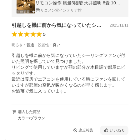
リモコン操作 風量3段階 天井照明 8畳 10畳
12畳 おしゃれ ファン ライト エコ 省エネ リ
リコメン堂インテリア館
バーシブル羽根
引越しを機に前から気になっていたシーリ…
2025/11/11
5
明るさ
：
普通
、
設置性
：
良い
引越しを機に前から気になっていたシーリングファンが付
いた照明を探していて見つけました。

リビングで使用していますが羽の部分が木目調で部屋にピ
ッタリです。

最近は暖房でエアコンを使用している時にファンを回して
いますが部屋の空気が暖かくなるのが早く感じます。

お洒落で気に入っています。
購入した商品
カラー/ブラウン
違反報告
いいね
0