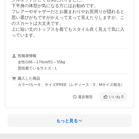
下半身の体型が気になる方にはお勧めです。

フレアーやギャザーだとお腹まわりやお尻周りが隠れると
思い選びがちですがかえって太って見えたりしますが、こ
のスカートは大丈夫です。

上に短い丈のトップスを着てもスタイル良く見えて気に入
っています。
投稿者情報
女性/166～170cm/51～55kg
普段着ているサイズ：L
購入した商品
カラー/カーキ、サイズ/FREE（レディース：S，Mサイズ相当）
違反報告
いいね
0
もっと見る