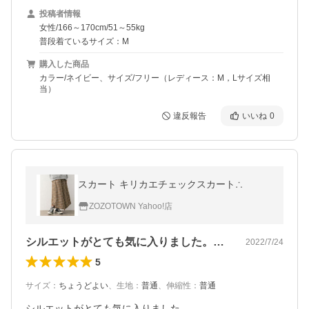
投稿者情報
女性/166～170cm/51～55kg
普段着ているサイズ：M
購入した商品
カラー/ネイビー、サイズ/フリー（レディース：M，Lサイズ相
当）
違反報告
いいね
0
スカート キリカエチェックスカート∴
ZOZOTOWN Yahoo!店
シルエットがとても気に入りました。下半…
2022/7/24
5
サイズ
：
ちょうどよい
、
生地
：
普通
、
伸縮性
：
普通
シルエットがとても気に入りました。
