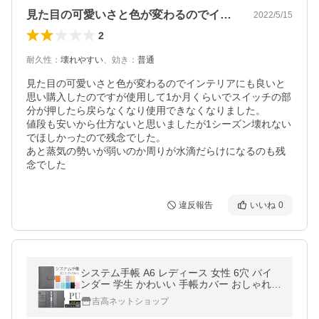
見た目の可愛いさと色が変わるのでインテ…
2022/5/15
2
耐久性
：
壊れやすい
、
効き
：
普通
見た目の可愛いさと色が変わるのでインテリアにも良いと
思い購入したのですが使用して1か月くらいでスイッチの部
分が押したら戻らなくなり使用できなくなりました。

値段も安いから仕方ないと思いましたが1シーズン壊れない
でほしかったので残念でした。

あと蒸気の勢いが弱いのか周りが水滴だらけになるのも残
念でした
違反報告
いいね
0
システム手帳 A6 レディース 女性 6穴 バイ
ンダー 学生 かわいい 手帳カバー おしゃれ
ビジネス手帳 カードポケット 軽量 ペンホル
吉高ネットショップ
ダー 可愛い