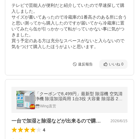
テレビで芸能人が便利だと紹介していたので早速探して購
入しました。

サイズが書いてあったので冷蔵庫の1番高さのある所に合う
と思い測ってから購入したのですが届いてから冷蔵庫に置
いてみたら缶が引っかかって転がっていかない事に気がつ
きました。

買う予定のある方は充分なスペースがないと入らないので
気をつけて購入したほうがよいと思います。
違反報告
いいね
0
「クーポンで8,499円」最新型 除湿機 空気清
浄機 除湿加湿両用 1台3役 大容量 除湿器 20
畳 UV-C除菌 イオン発生 部屋干し 梅雨 湿気
Wing直営
対策 強力除湿
一台で加湿と除湿などが出来るので購入し…
2026/6/15
4