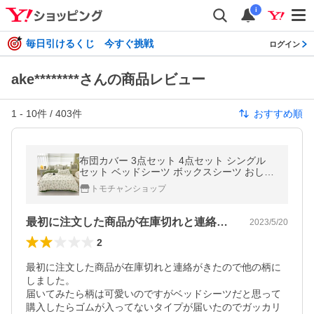
i
毎日引けるくじ 今すぐ挑戦
ログイン
ake********さんの商品レビュー
1
-
10
件 /
403
件
おすすめ順
布団カバー 3点セット 4点セット シングル
セット ベッドシーツ ボックスシーツ おしゃ
れ 寝具カバーセット 掛け布団カバー 敷き布
トモチャンショップ
団カバー
最初に注文した商品が在庫切れと連絡がき…
2023/5/20
2
最初に注文した商品が在庫切れと連絡がきたので他の柄に
しました。

届いてみたら柄は可愛いのですがベッドシーツだと思って
購入したらゴムが入ってないタイプが届いたのでガッカリ