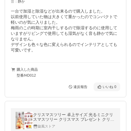
音
：
静か
一台で加湿と除湿などが出来るので購入しました。

以前使用していた物は大きくて重かったのでコンパクトで
軽いのが気に入りました。

梅雨のこの時期に室内干しするので除湿するのに使用して
いますがリビングで使用しても湿気がなく音も静かで気に
なりません。

デザインも色々な色に変えられるのでインテリアとしても
可愛いです。
購入した商品
型番/HD012
違反報告
いいね
0
クリスマスツリー 卓上サイズ 光るミニクリ
スマスツリー クリスマス プレゼント クリス
マス用品 おしゃれ クリスマス ツリー ミニク
旋風ストア
リスマスツリー