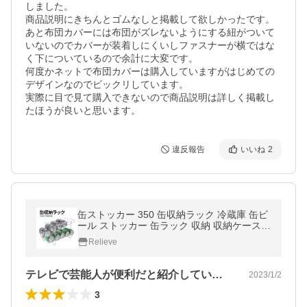
しました。

商品説明にきちんとゴムなしと掲載して欲しかったです。

あと布団カバーには布団がズレないようにする紐がついて
いないのでカバーが装着しにくいしファスナーが横ではな
く下についているので余計に大変です。

何度かネットで布団カバーは購入していますがはじめての
デザインなのでビックリしています。

実際に目で見て購入できないので商品説明は詳しく掲載し
違反報告
いいね
2
缶ストッカー 350 缶収納ラック 冷蔵庫 缶ビ
ール ストッカー 缶ラック 収納 収納ケース 3
50ml ストッカー ディスペンサー ホルダー 3
Relieve
50ml お酒 飲料 収納用品
テレビで芸能人が便利だと紹介していたの…
2023/1/2
3