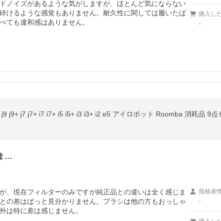
ドノイズがあるような気がしますが、ほとんど気にならない
砕けるような感覚もありません。耐久性に関しては履いたば
購入し
べても違和感はありません。
-
 j7 j7+ i7 i7+ i5 i5+ i3 i3+ i2 e5 アイロボット Roomba 
ま…
が、現在フィルターのみですが純正品との違いは全く感じま
投稿者
との差はぱっと見分かりません。ブラシは他の方もおっしゃ
-
外は特に差は感じません。