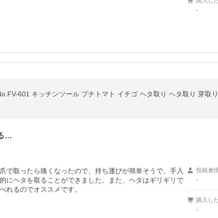
購入し
-
o.FV-601 キッチンツール プチトマト イチゴ ヘタ取り ヘタ取り 芽
る…
爪で取ったら痛くなったので、持ち運びが簡単そうで、手入
投稿者
的にヘタを取ることができました。また、ヘタはギリギリで
-
べれるのでオススメです。
購入し
-