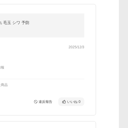
 毛玉 シワ 予防
2025/12/3
情報
た商品
違反報告
いいね
0