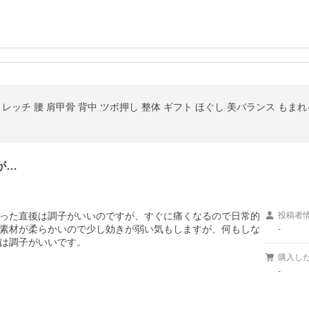
トレッチ 腰 肩甲骨 背中 ツボ押し 整体 ギフト ほぐし 美バランス も
が…
った直後は調子がいいのですが、すぐに痛くなるので日常的
投稿者
素材が柔らかいので少し効きが弱い気もしますが、何もしな
-
は調子がいいです。
購入し
-