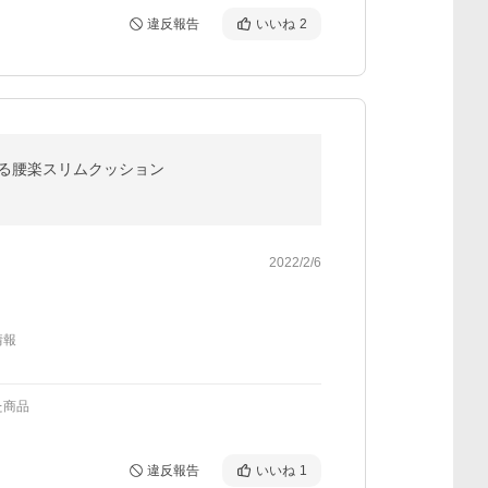
違反報告
いいね
2
まれる腰楽スリムクッション
2022/2/6
情報
た商品
違反報告
いいね
1