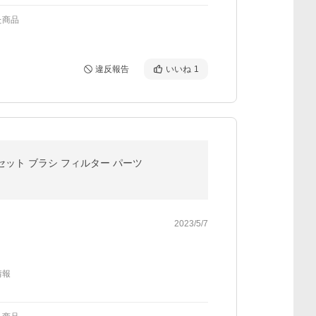
た商品
違反報告
いいね
1
消耗品 9点セット ブラシ フィルター パーツ
2023/5/7
情報