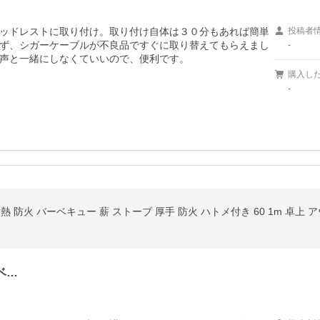
ッドレストに取り付け。取り付け自体は３０分もあれば簡単
投稿者
ず、シガーケーブルが不良品ですぐに取り替えてもらえまし
-
声と一緒にしなくていいので、便利です。
購入し
-
耐熱 防火 バーベキュー 薪 ストーブ 厚手 防火 ハトメ付き 60 1m 卓上 
ベ…