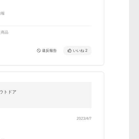
情報
た商品
違反報告
いいね
2
アウトドア
2023/4/7