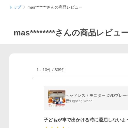
トップ
mas********さんの商品レビュー
mas********さんの商品レビュ
1
-
10
件 /
339
件
ヘッドレストモニター DVDプレーヤー
Lighting World
子どもが車で出かける時に退屈しないよ