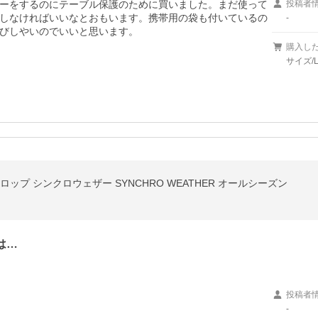
ーをするのにテーブル保護のために買いました。まだ使って
投稿者
しなければいいなとおもいます。携帯用の袋も付いているの
-
びしやいのでいいと思います。
購入し
サイズ/L
L ダンロップ シンクロウェザー SYNCHRO WEATHER オールシーズン
は…
投稿者
-