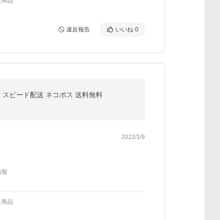
た商品
違反報告
いいね
0
取り スピード配送 ネコポス 送料無料
2022/1/9
情報
た商品