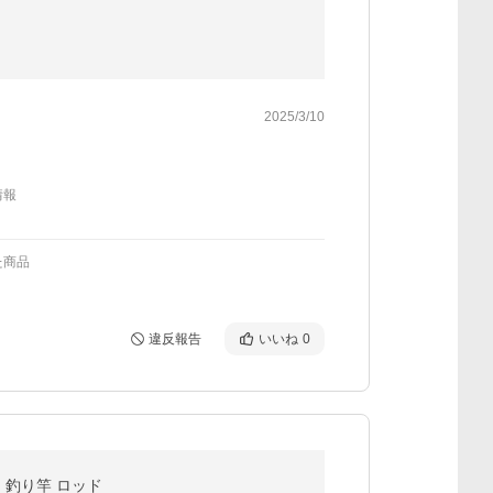
2025/3/10
情報
た商品
違反報告
いいね
0
m 釣り竿 ロッド