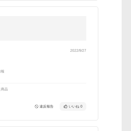
2022/9/27
情報
た商品
違反報告
いいね
0