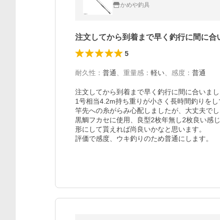
かめや釣具
注文してから到着まで早く釣行に間に合
5
耐久性
：
普通
、
重量感
：
軽い
、
感度
：
普通
注文してから到着まで早く釣行に間に合いまし
1号相当4.2m持ち重りが小さく長時間釣りをし
竿先への糸がらみ心配しましたが、大丈夫でし
黒鯛フカセに使用、良型2枚年無し2枚良い感
形にして貰えれば尚良いかなと思います。

評価で感度、ウキ釣りのため普通にします。