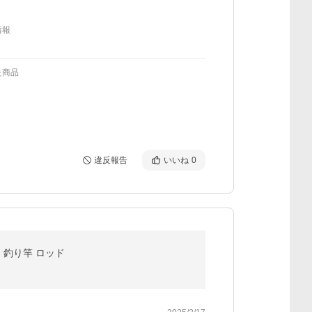
情報
た商品
違反報告
いいね
0
m 釣り竿 ロッド