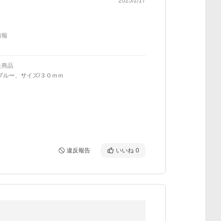
2025/2/17
情報
た商品
ブルー、サイズ/３０ｍｍ
違反報告
いいね
0