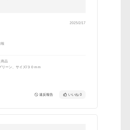
2025/2/17
情報
た商品
グリーン、サイズ/３０ｍｍ
違反報告
いいね
0