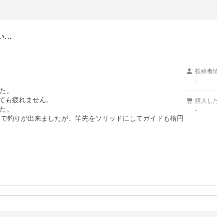
い…
投稿者
-
た。

ても疲れません。

購入し
た。

-
じで釣りが出来ましたが、竿先をソリッドにしてガイドも楕円