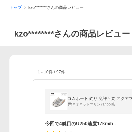
トップ
kzo********さんの商品レビュー
kzo********さんの商品レビュー
1
-
10
件 /
97
件
ゴムボート 釣り 免許不要 アクアマリ
ネオネットマリンYahoo!店
今回で4艇目のU250速度17km/h…