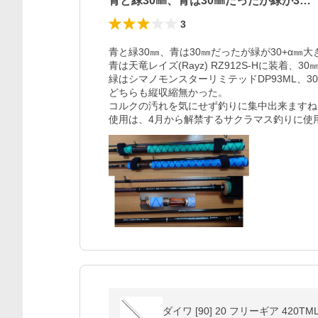
青と緑30㎜、青は30㎜だったが緑が3…
3
青と緑30㎜、青は30㎜だったが緑が30+α㎜大
青は天竜レイズ(Rayz) RZ912S-Hに装着、3
緑はシマノモンスターリミテッドDP93ML、3
どちらも縦収縮無かった。

コルクの汚れを気にせず釣りに集中出来ますね。
使用は、4月から解禁するサクラマス釣りに使
ダイワ [90] 20 フリーギア 420TML