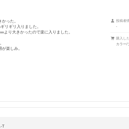
きかった。

投稿者
0㎜ギリギリ入りました。

-
0㎜より大きかったので楽に入りました。

購入し


カラー/
用が楽しみ。　
-T