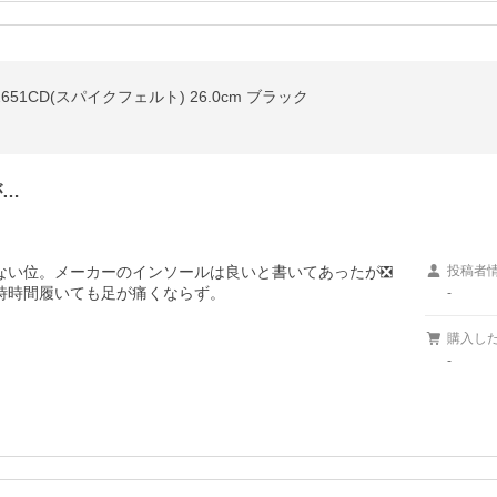
51CD(スパイクフェルト) 26.0cm ブラック
が…
ない位。メーカーのインソールは良いと書いてあったが❎

投稿者
時時間履いても足が痛くならず。

-
購入し
-