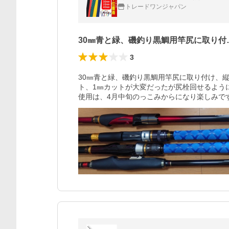
トレードワンジャパン
30㎜青と緑、磯釣り黒鯛用竿尻に取り付
3
30㎜青と緑、磯釣り黒鯛用竿尻に取り付け、
ト、1㎜カットが大変だったが尻栓回せるよう
使用は、4月中旬のっこみからになり楽しみで