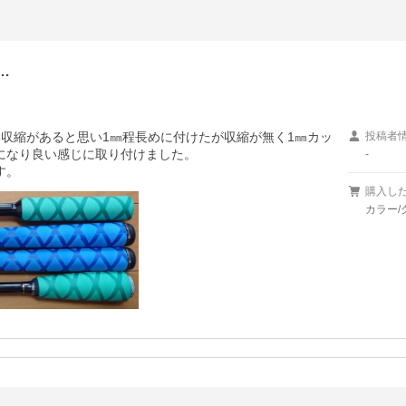
…
縦収縮があると思い1㎜程長めに付けたが収縮が無く1㎜カッ
投稿者
になり良い感じに取り付けました。

-
す。
購入し
カラー/