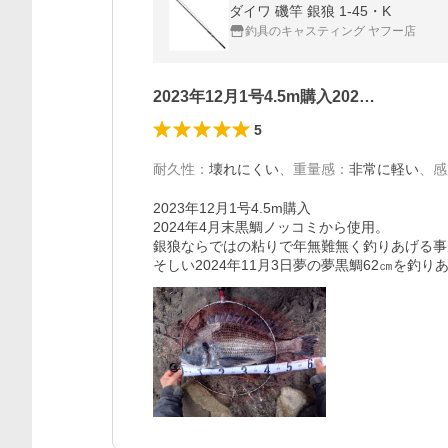
ダイワ 磯竿 銀狼 1-45・K
釣具のキャスティング ヤフー店
2023年12月1号4.5m購入202…
5
耐久性
：
壊れにくい
、
重量感
：
非常に軽い
、
感
2023年12月1号4.5m購入

2024年4月末黒鯛ノッコミから使用。

銀狼ならではの粘りで年無難無く釣りあげる事
そしい2024年11月3日夢の夢黒鯛62㎝を釣