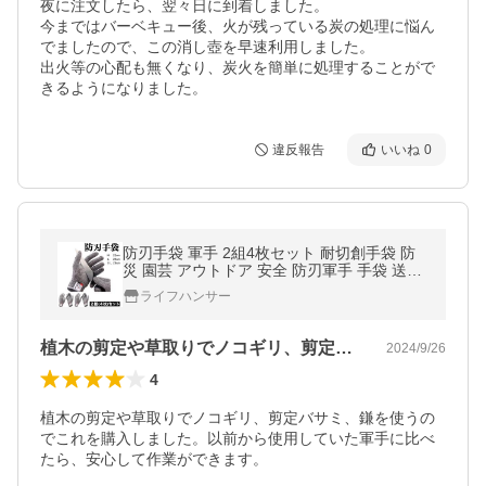
夜に注文したら、翌々日に到着しました。

今まではバーベキュー後、火が残っている炭の処理に悩ん
でましたので、この消し壺を早速利用しました。

出火等の心配も無くなり、炭火を簡単に処理することがで
違反報告
いいね
0
防刃手袋 軍手 2組4枚セット 耐切創手袋 防
災 園芸 アウトドア 安全 防刃軍手 手袋 送料
無料
ライフハンサー
植木の剪定や草取りでノコギリ、剪定バサ…
2024/9/26
4
植木の剪定や草取りでノコギリ、剪定バサミ、鎌を使うの
でこれを購入しました。以前から使用していた軍手に比べ
たら、安心して作業ができます。