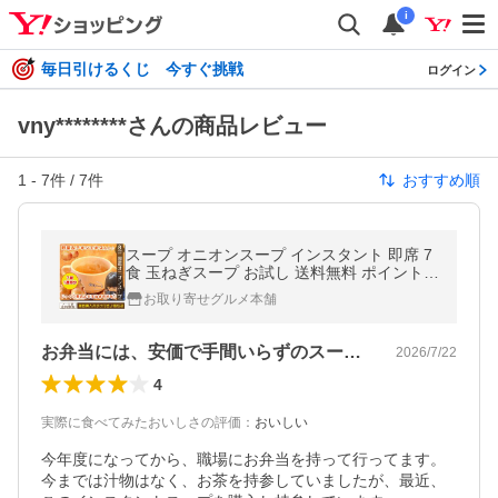
i
毎日引けるくじ 今すぐ挑戦
ログイン
vny********さんの商品レビュー
1
-
7
件 /
7
件
おすすめ順
スープ オニオンスープ インスタント 即席 7
食 玉ねぎスープ お試し 送料無料 ポイント利
用 選べる7種 お試し商品 サンプル 爆買
お取り寄せグルメ本舗
お弁当には、安価で手間いらずのスープを
2026/7/22
4
実際に食べてみたおいしさの評価
：
おいしい
今年度になってから、職場にお弁当を持って行ってます。

今までは汁物はなく、お茶を持参していましたが、最近、