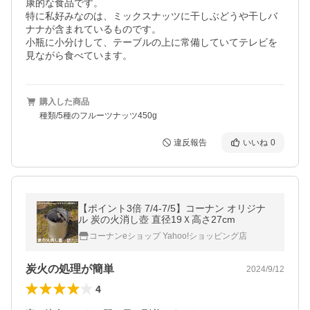
康的な食品です。

特に私好みなのは、ミックスナッツに干しぶどうや干しバ
ナナが含まれているものです。

小瓶に小分けして、テーブルの上に常備していてテレビを
購入した商品
種類/5種のフルーツナッツ450g
違反報告
いいね
0
【ポイント3倍 7/4-7/5】コーナン オリジナ
ル 炭の火消し壺 直径19Ｘ高さ27cm
コーナンeショップ Yahoo!ショッピング店
炭火の処理が簡単
2024/9/12
4