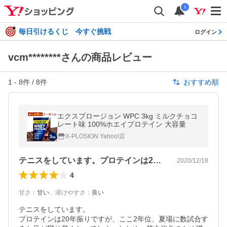
i
毎日引けるくじ 今すぐ挑戦
ログイン
vcm********さんの商品レビュー
1
-
8
件 /
8
件
おすすめ順
エクスプロージョン WPC 3kg ミルクチョコ
レート味 100%ホエイプロテイン 大容量
X-PLOSION Yahoo!店
テニスをしています。プロテインは20年…
2020/12/18
4
甘さ
：
甘い
、
溶けやすさ
：
良い
テニスをしています。

プロテインは20年振りですが、ここ2年位、夏場に数試合す