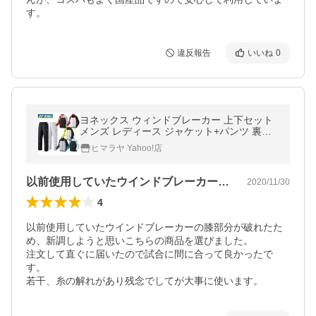
す。
違反報告
いいね
0
ヨネックス ウィンドブレーカー 上下セット
メンズ レディース ジャケット+パンツ 裏地
付ウィンドウォーマーシャツ 70069 80069
ヒマラヤ Yahoo!店
YONEX バドミントンウェア
以前使用していたウインドブレーカーの膝…
2020/11/30
4
以前使用していたウインドブレーカーの膝部分が破れたた
め、新調しようと思いこちらの商品を選びました。

注文して直ぐに届いたので試合に間に合って良かったで
す。

若干、糸の解れがあり残念でしてが大事に使います。