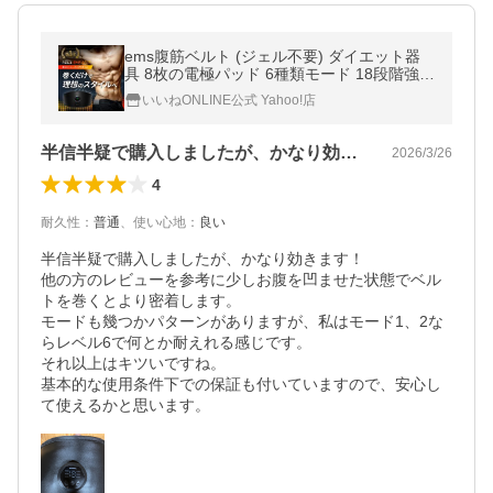
ems腹筋ベルト (ジェル不要) ダイエット器
具 8枚の電極パッド 6種類モード 18段階強度
emsベルト ems 腹筋ベルト 腹筋マシーン U
いいねONLINE公式 Yahoo!店
SB充電式 女性 男性 RELX
半信半疑で購入しましたが、かなり効きま…
2026/3/26
4
耐久性
：
普通
、
使い心地
：
良い
半信半疑で購入しましたが、かなり効きます！

他の方のレビューを参考に少しお腹を凹ませた状態でベル
トを巻くとより密着します。

モードも幾つかパターンがありますが、私はモード1、2な
らレベル6で何とか耐えれる感じです。

それ以上はキツいですね。

基本的な使用条件下での保証も付いていますので、安心し