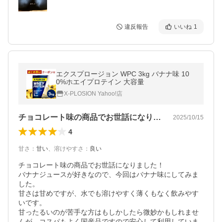
違反報告
いいね
1
エクスプロージョン WPC 3kg バナナ味 10
0%ホエイプロテイン 大容量
X-PLOSION Yahoo!店
チョコレート味の商品でお世話になりまし…
2025/10/15
4
甘さ
：
甘い
、
溶けやすさ
：
良い
チョコレート味の商品でお世話になりました！

バナナジュースが好きなので、今回はバナナ味にしてみま
した。

甘さは甘めですが、水でも溶けやすく薄くもなく飲みやす
いです。

甘ったるいのが苦手な方はもしかしたら微妙かもしれませ
んが、コスパもよく国産品ですので安心して利用していま