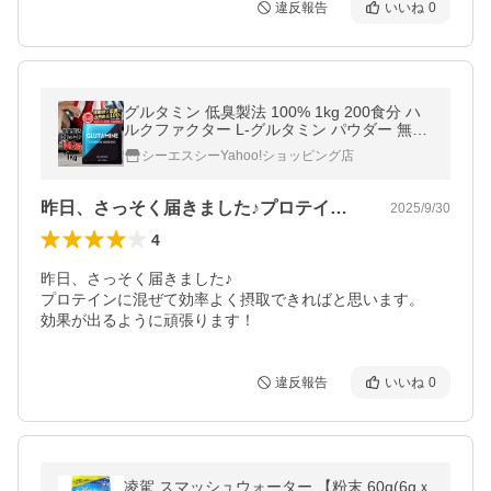
違反報告
いいね
0
グルタミン 低臭製法 100% 1kg 200食分 ハ
ルクファクター L-グルタミン パウダー 無添
加 フリーフォーム ノンフレーバー 国内充填
シーエスシーYahoo!ショッピング店
サプリ サプリメント
昨日、さっそく届きました♪プロテインに…
2025/9/30
4
昨日、さっそく届きました♪

プロテインに混ぜて効率よく摂取できればと思います。

効果が出るように頑張ります！
違反報告
いいね
0
凌駕 スマッシュウォーター 【粉末 60g(6gｘ