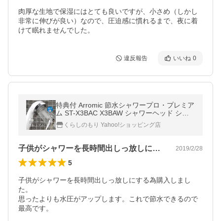
肉厚な生地で保湿にはとても良いですが、小さめ（しかし
非常に伸びが良い）なので、圧迫感に慣れるまで、夜に着
けて眠れませんでした。
違反報告
いいね
0
特典付 Arromic 節水シャワープロ・プレミア
ム ST-X3BAC X3BAW シャワーヘッド シル
キー 手元止水 増圧 水圧アップ 強い 取付け
くらしのもり Yahoo!ショッピング店
簡単 日本製 アラミック
子供がシャワーを長時間出しっ放しにする…
2019/2/28
5
子供がシャワーを長時間出しっ放しにする為購入しまし
た。

思ったよりも水圧がアップします。これで節水できるので
最高です。