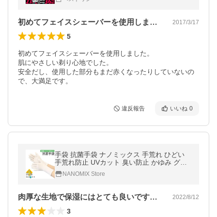
初めてフェイスシェーバーを使用しました…
2017/3/17
5
初めてフェイスシェーバーを使用しました。

肌にやさしい剃り心地でした。

安全だし、使用した部分もまだ赤くなったりしていないの
で、大満足です。
違反報告
いいね
0
手袋 抗菌手袋 ナノミックス 手荒れ ひどい
手荒れ防止 UVカット 臭い防止 かゆみ グロ
ーブ 敏感肌 ハンドケア 白 ホワイト 大人 男
NANOMIX Store
性 女性 メンズ レディース
肉厚な生地で保湿にはとても良いですが、…
2022/8/12
3