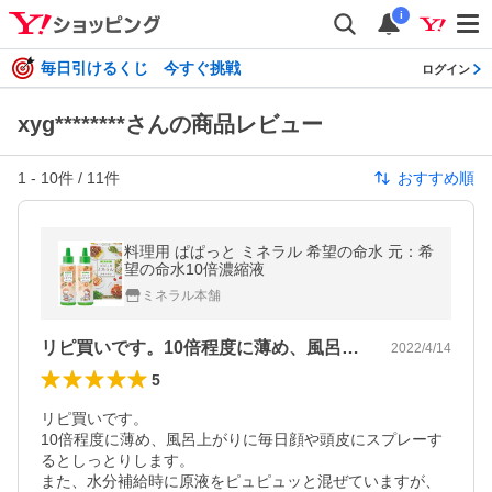
i
毎日引けるくじ 今すぐ挑戦
ログイン
xyg********さんの商品レビュー
1
-
10
件 /
11
件
おすすめ順
料理用 ぱぱっと ミネラル 希望の命水 元：希
望の命水10倍濃縮液
ミネラル本舗
リピ買いです。10倍程度に薄め、風呂上…
2022/4/14
5
リピ買いです。

10倍程度に薄め、風呂上がりに毎日顔や頭皮にスプレーす
るとしっとりします。

また、水分補給時に原液をピュピュッと混ぜていますが、