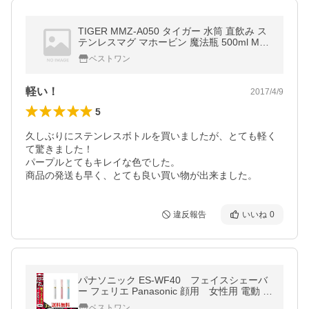
TIGER MMZ-A050 タイガー 水筒 直飲み ス
テンレスマグ マホービン 魔法瓶 500ml MM
ZA050 ステンレスボトル|1
ベストワン
軽い！
2017/4/9
5
久しぶりにステンレスボトルを買いましたが、とても軽く
て驚きました！

パープルとてもキレイな色でした。

商品の発送も早く、とても良い買い物が出来ました。
違反報告
いいね
0
パナソニック ES-WF40 フェイスシェーバ
ー フェリエ Panasonic 顔用 女性用 電動 E
SWF40
ベストワン