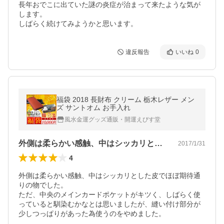
長年おでこに出ていた謎の炎症が治まって来たような気が
します。

しばらく続けてみようかと思います。
違反報告
いいね
0
福袋 2018 長財布 クリーム 栃木レザー メン
ズ サントオム お手入れ
風水金運グッズ通販・開運えびす堂
外側は柔らかい感触、中はシッカリとした…
2017/1/31
4
外側は柔らかい感触、中はシッカリとした皮でほぼ期待通
りの物でした。

ただ、中央のメインカードポケットがキツく、しばらく使
っていると馴染むかなとは思いましたが、縫い付け部分が
少しつっぱりがあった為使うのをやめました。