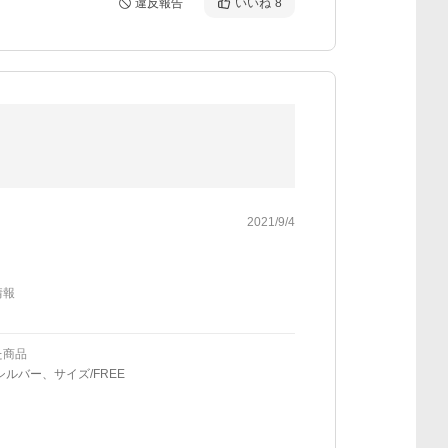
違反報告
いいね
8
2021/9/4
情報
た商品
シルバー、サイズ/FREE