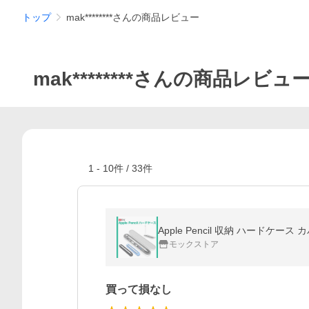
トップ
mak********さんの商品レビュー
mak********さんの商品レビュ
1
-
10
件 /
33
件
Apple Pencil 収納 ハードケー
モックストア
買って損なし