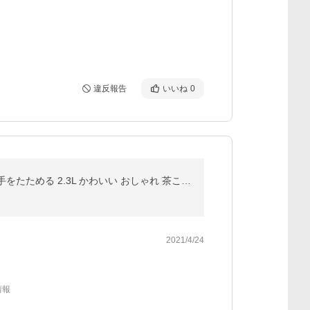
違反報告
いいね
0
ケトル やかん FK-22 CBジャパン シービージャパン 琺瑯 ホーロー フラットケトル 保温 レッド お湯 取っ手をたためる 2.3L かわいい おしゃれ 茶こし付き
2021/4/24
情報