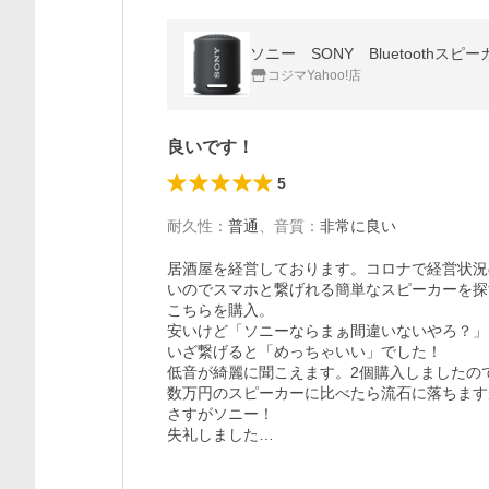
ソニー SONY Bluetoothスピー
コジマYahoo!店
良いです！
5
耐久性
：
普通
、
音質
：
非常に良い
居酒屋を経営しております。コロナで経営状況
いのでスマホと繋げれる簡単なスピーカーを探
こちらを購入。

安いけど「ソニーならまぁ間違いないやろ？」
いざ繋げると「めっちゃいい」でした！

低音が綺麗に聞こえます。2個購入しましたの
数万円のスピーカーに比べたら流石に落ちますが
さすがソニー！

失礼しました…