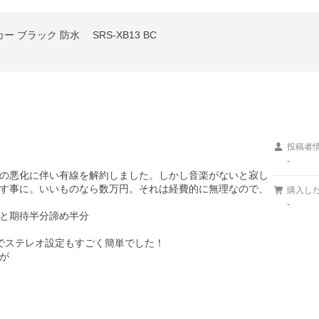
カー ブラック 防水 SRS-XB13 BC
投稿者
-
の悪化に伴い有線を解約しました。しかし音楽がないと寂し
す事に。いいものなら数万円。それは経費的に無理なので、
購入し
-
と期待半分諦め半分

でステレオ設定もすごく簡単でした！


