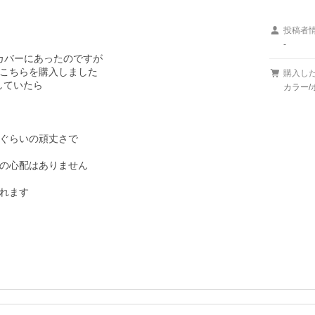
投稿者
-
dのカバーにあったのですが

こちらを購入しました

購入し
ていたら

カラー/
ぐらいの頑丈さで

の心配はありません

れます
