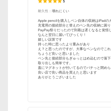
5
耐久性
：
壊れにくい
Apple pencilを購入しペン自体の収納はiPa
充電用の接続部分と替えのペン先の収納に困り
PayPay祭りだったので到着は遅くなると覚悟し
なんと翌日に届いてびっくり！

嬉しい誤算です

持った時に思ったより重みがあり

え？と思ったのですが、大事なペンなのでこれ
ちょうど良いと思いました

ペン先と接続部分もぎゅっとはめ込むので落下
取り出しも簡単です。

蓋にマグネットが付いてるのでパチっと閉めら
良い店で良い商品を買えたと思います

ありがとうございました