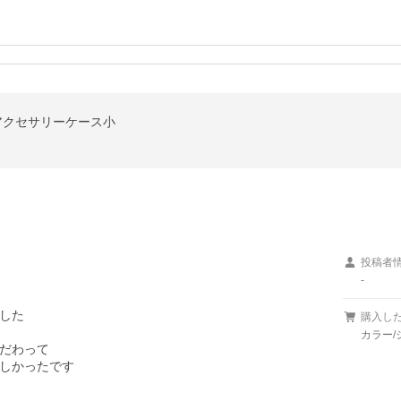
定】アクセサリーケース小
投稿者
-
した

購入し
カラー/
だわって

しかったです
