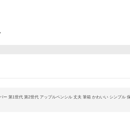
ー
ス カバー 第1世代 第2世代 アップルペンシル 丈夫 筆箱 かわいい シンプル 保護