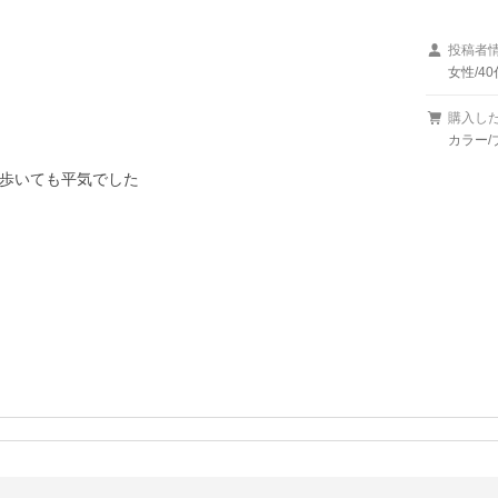
投稿者
女性/40
購入し
カラー/
歩いても平気でした
