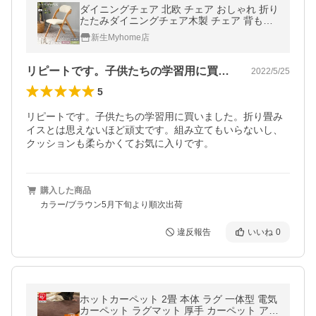
ダイニングチェア 北欧 チェア おしゃれ 折り
たたみダイニングチェア木製 チェア 背もた
れ いす食卓椅子リビングイン
新生Myhome店
リピートです。子供たちの学習用に買いま…
2022/5/25
5
リピートです。子供たちの学習用に買いました。折り畳み
イスとは思えないほど頑丈です。組み立てもいらないし、
クッションも柔らかくてお気に入りです。
購入した商品
カラー/ブラウン5月下旬より順次出荷
違反報告
いいね
0
ホットカーペット 2畳 本体 ラグ 一体型 電気
カーペット ラグマット 厚手 カーペット アイ