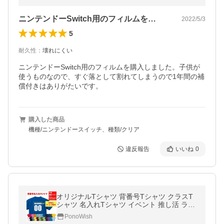
ニンテンドーSwitch用のフィルムを…
2022/5/3
5
耐久性
：
壊れにくい
ニンテンドーSwitch用のフィルムを購入しました。子供が
使うものなので、すぐ落として割れてしまうので1年間の補
償付きはありがたいです。
購入した商品
機種/ニンテンドースイッチ、種類/クリア
違反報告
いいね
0
オリジナルTシャツ 背番号Tシャツ クラスT
シャツ 名入れTシャツ イベント 推し活 ライ
ブ コンサート ヲタ活 速乾 ドライ 半袖 メン
PonoWish
ズ レディース 5900-01 S〜XL