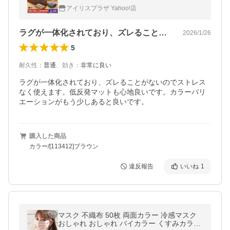
リスオーヤマ ラクッション 182×182 PHC-C
アイリスプラザ Yahoo!店
R20A * 安心延長保証対象
ラグが一体化されており、ズレることがな…
2026/1/26
5
耐久性
：
普通
、
効き
：
非常に良い
ラグが一体化されており、ズレることがないのでストレス
なく使えます。低反発マットも心地良いです。カラーバリ
エーションがもう少しあると良いです。
購入した商品
カラー/[113412]ブラウン
違反報告
いいね
1
マスク 不織布 50枚 両面カラー 冷感マスク
おしゃれ おしゃれ バイカラー くすみカラー