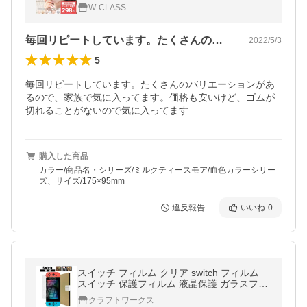
耳紐同色 3サイズ 10枚ずつ個包装 血色マス
W-CLASS
ク 大人 女性 平ゴム
毎回リピートしています。たくさんのバリ…
2022/5/3
5
毎回リピートしています。たくさんのバリエーションがあ
るので、家族で気に入ってます。価格も安いけど、ゴムが
切れることがないので気に入ってます
購入した商品
カラー/商品名・シリーズ/ミルクティースモア/血色カラーシリー
ズ、サイズ/175×95mm
違反報告
いいね
0
スイッチ フィルム クリア switch フィルム
スイッチ 保護フィルム 液晶保護 ガラスフィ
ルム 日本製 YFF YFF
クラフトワークス