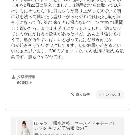
トルを2月22日に購入しました。1滴手のひらに取って10年
のシミに塗ったら日に日にシミが盛り上がって来ていて朝
に顔を洗って拭いたら盛り上がったシミに触れ少し剥がれ
そうになって血が出て来てもは探さないで、ソママに1週間
して置いたら、ますます盛り上がってきました。傷になっ
てシミがはがれると説明があったけど、あんまり信じてな
くて、肌が再生すればいいと思ってたけど最近何だか

何か起きそうでワクワクしてます。いい結果が起きるとい
いなぁと思います。300円チョットで、いい結果が出たら最
高です。肌もツヤツヤです。
投稿者情報
60歳以上
違反報告
いいね
0
tシャツ 「吸水速乾」マーメイドモチーフT
シャツ キッズ 子供服 女の子