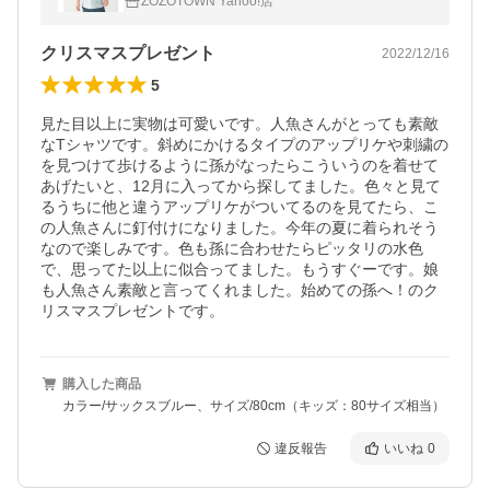
ZOZOTOWN Yahoo!店
クリスマスプレゼント
2022/12/16
5
見た目以上に実物は可愛いです。人魚さんがとっても素敵
なTシャツです。斜めにかけるタイプのアップリケや刺繍の
を見つけて歩けるように孫がなったらこういうのを着せて
あげたいと、12月に入ってから探してました。色々と見て
るうちに他と違うアップリケがついてるのを見てたら、こ
の人魚さんに釘付けになりました。今年の夏に着られそう
なので楽しみです。色も孫に合わせたらピッタリの水色
で、思ってた以上に似合ってました。もうすぐーです。娘
も人魚さん素敵と言ってくれました。始めての孫へ！のク
リスマスプレゼントです。
購入した商品
カラー/サックスブルー、サイズ/80cm（キッズ：80サイズ相当）
違反報告
いいね
0