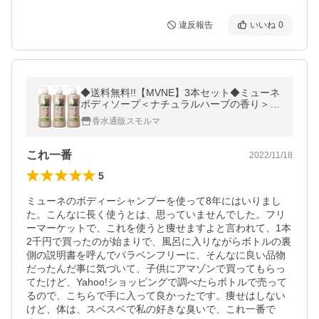
違反報告
いいね
0
◆送料無料!!【MVNE】3本セット◆ミューネ
ボディソープ＜ナチュラルハーブの香り＞ 6
00mlX3本セット◆
香水通販スモルマ
これ一番
2022/11/18
5
ミューネのボディーシャンプーを使って8年にはいりまし
た。こんなに長く使うとは、思っていませんでした。フリ
ーマーケットで、これを使うと痩せますよと言われて、1本
2千円で買ったのが始まりで、風呂に入りながらボトルの裏
側の説明書を呼んでパラベンフリーに、そんなに良い品物
だったんだ事に気づいて、子供にアマゾンで買ってもらっ
てたけど、Yahoo!ショッピングで調べたらボトルで売って
るので、こちらで手に入って良かったです。痩せはしない
けど、体は、スベスベで私の好きな臭いで、これ一番で