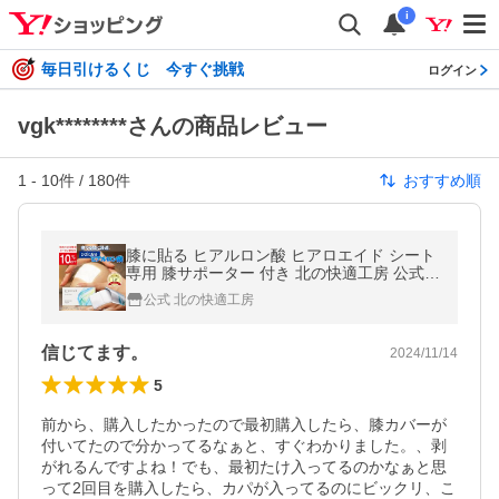
i
毎日引けるくじ 今すぐ挑戦
ログイン
vgk********さんの商品レビュー
1
-
10
件 /
180
件
おすすめ順
膝に貼る ヒアルロン酸 ヒアロエイド シート
専用 膝サポーター 付き 北の快適工房 公式
ひざ シート潤いを与えるヒアルロン酸 送料
公式 北の快適工房
無料 返金保証あり
信じてます。
2024/11/14
5
前から、購入したかったので最初購入したら、膝カバーが
付いてたので分かってるなぁと、すぐわかりました。、剥
がれるんですよね！でも、最初たけ入ってるのかなぁと思
って2回目を購入したら、カパが入ってるのにビックリ、こ