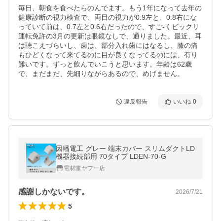
毎日、朝食を食べたらのんでます。もう1年になって去年の
健康診断の視力検査で、両目の視力が0.9左と、0.8右にな
っていて前は、0.7左と0.6右だったので、すご-くビックリ
運転免許の3月の更新は眼鏡なしで、通りました。最近、耳
は聴こえづらいし、歯は、部分入れ歯にはなるし、膝の痛
もひどくなって来てるのに目が良くなってるのには、有り
難いです。ずっと飲んでいこうと思います。年齢は62歳
で、まだまだ、先細りながらあるので、めげません。
違反報告
いいね
0
因幡電工 グレー 端末カバー スリムダクトLD
機器接続部用 70タイプ LDEN-70-G
電材堂ヤフー店
感謝しかないです。
2026/7/21
5