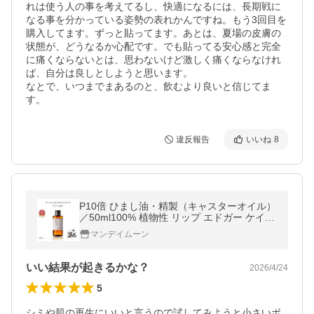
れは使う人の事を考えてるし、快適になるには、長期戦に
なる事を分かっている姿勢の表れかんですね。もう3回目を
購入してます。ずっと貼ってます。あとは、夏場の皮膚の
状態が、どうなるか心配です。でも貼ってる安心感と完全
に痛くならないとは、思わないけど激しく痛くならなけれ
ば、自分は良しとしようと思います。

なとで、いつまでまあるのと、飲むより良いと信じてま
す。
違反報告
いいね
8
P10倍 ひまし油・精製（キャスターオイル）
／50ml100% 植物性 リップ エドガー ケイシ
ー療法 爆買
マンデイムーン
いい結果が起きるかな？
2026/4/24
5
シミや肌の再生にいいと言うので試してみようと小さいボ