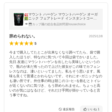
マウント ハーゲン マウントハーゲン オーガ
ニック フェアトレード インスタントコーヒ
ー カフェインレス 詰め替え用 ジップバッグ
カップ麺の総合食品卸問屋housechoice
200g
辞められない。
2025/12/8
5
今まで購入してたとこが出来なくなり調べてたら、袋で購
入したほうが、特なのに気づいて今回は袋でかいました。
先日.友達にマウントハ−ゲンを出したら美味しいというの
で、瓶のが未だ有ったので上げた彼女がこの味でカフェン
レスなのは、凄いといってました。私もそう思います。風
味も良くて普通とかわらないです。それにオ−ガニックなの
も凄い所です。外仕事の時は朝このコ−ヒ−を飲むとトイレ
が近くないのに気づき、もう辞められません。ちょっと高
いのが気にはなるけど、それだけ手間が掛かっていると言
う事ですね。
違反報告
いいね
1