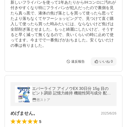
新しいフライパンを使って1年あたりからIHコンロに汚れが
付きやすくなり特にフライパンが犯人だったので裏側を見
たら真っ黒で、液体の焦げ落としを買って使ったら思って
たより落ちなくてヤフーショッピングで、見つけて直ぐ購
入して使ったら買った時みたいには、ならないけど焦げは
全部削ぎ落とせました。もっと綺麗にしたいけど、そうす
ると早く減って無くなるので、良いくらいの時に止めて使
ってます。今までで一番焦げがおちました。安くないだけ
の事は有りました。
違反報告
いいね
0
エバーライフ アイノウEX 30日分 15g 目の
ピント調節 記憶力維持 機能性関与成分 配合
サプリ
悠ストア
めげません。
2025/6/26
5