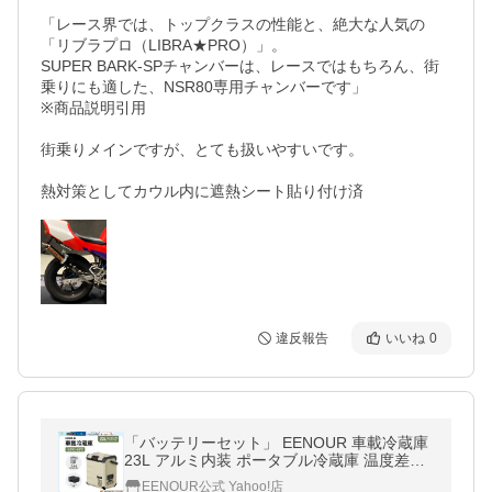
「レース界では、トップクラスの性能と、絶大な人気の
「リブラプロ（LIBRA★PRO）」。

SUPER BARK-SPチャンバーは、レースではもちろん、街
乗りにも適した、NSR80専用チャンバーです」

※商品説明引用

街乗りメインですが、とても扱いやすいです。

熱対策としてカウル内に遮熱シート貼り付け済
違反報告
いいね
0
「バッテリーセット」 EENOUR 車載冷蔵庫
23L アルミ内装 ポータブル冷蔵庫 温度差わ
ずか2℃ バッテリー付きセット 庫内灯付き
EENOUR公式 Yahoo!店