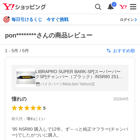
i
毎日引けるくじ 今すぐ挑戦
ログイン
pon********さんの商品レビュー
1
-
5
件 /
5
件
おすすめ順
LIBRAPRO SUPER BARK-SP[スーパーバー
クSP]チャンバー（ブラック）/NSR80 2510
112111
バイクパーツMotoJam Yahoo!店
憧れの
2026/4/5
5
耐久性
：
壊れにくい
'95 NSR80 購入しで12年。ず～っと純正マフラー(チャンバ
ー)でしたがついに購入。
