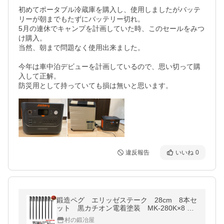
初めてポータブル冷蔵庫を購入し、使用しましたがバッテ
リーが朝までもたずにバッテリー切れ。

5月の連休でキャンプを計画していた時、このセールをみつ
け購入。

当然、朝まで問題なく使用出来ました。

今年は車中泊デビューを計画しているので、思い切って購
入して正解。

防災用として持っていても損は無いと思います。
違反報告
いいね
0
鍛造ペグ エリッゼステーク 28cm 8本セ
ット 黒カチオン電着塗装 MK-280K×8 爆
買
村の鍛冶屋