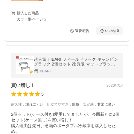
購入した商品
カラー別/ベージュ
違反報告
いいね
0
超人気 HIBARI フィールドラック キャンピン
グラック 2個セット 改良版 マットブラック
キャンプ収納 コンパクト アウトドアテーブ
HIBARI
ル 折りたたみテーブル
買い増し！
2026/4/14
5
耐久性
：
壊れにくい
、
組立てやすさ
：
簡単
、
安定感
：
非常に良い
2個セット(ケース付き)愛用してましたが、今回新たに2個
セット(ケース無し)を買い増し！

購入理由は先日、念願のポータブル冷蔵庫を購入したた
め。
