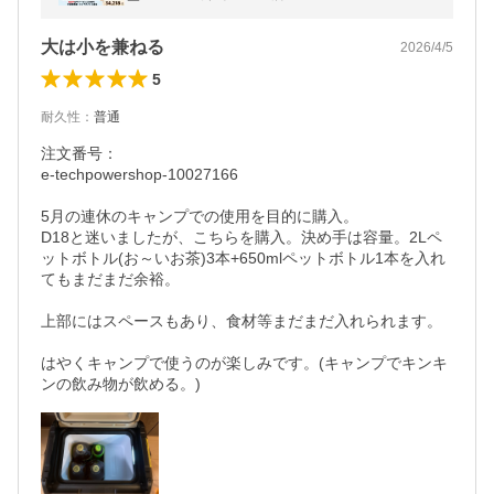
車載用 爆買 イーノウ D23PLUS
大は小を兼ねる
2026/4/5
5
耐久性
：
普通
注文番号：

e-techpowershop-10027166

5月の連休のキャンプでの使用を目的に購入。

D18と迷いましたが、こちらを購入。決め手は容量。2Lペ
ットボトル(お～いお茶)3本+650mlペットボトル1本を入れ
てもまだまだ余裕。

上部にはスペースもあり、食材等まだまだ入れられます。

はやくキャンプで使うのが楽しみです。(キャンプでキンキ
ンの飲み物が飲める。)