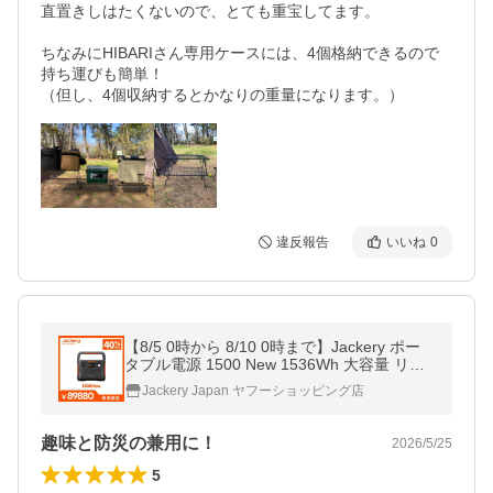
直置きしはたくないので、とても重宝してます。

ちなみにHIBARIさん専用ケースには、4個格納できるので
持ち運びも簡単！

違反報告
いいね
0
【8/5 0時から 8/10 0時まで】Jackery ポー
タブル電源 1500 New 1536Wh 大容量 リン
酸鉄 10年長寿命 防災 アウトドア用 車中泊
Jackery Japan ヤフーショッピング店
UPS アプリ遠隔操作
趣味と防災の兼用に！
2026/5/25
5