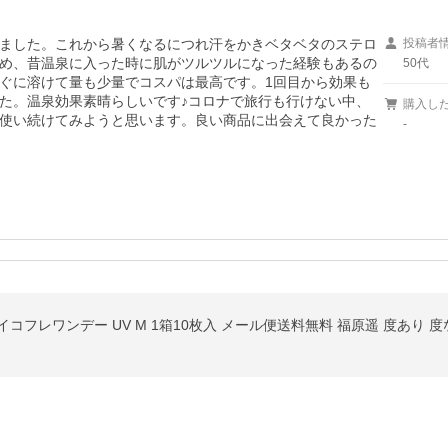
ました。これから暑くなるにつれ汗をかきベタベタのステロ
投稿者
め、昔温泉に入った時に肌がツルツルになった経験もあるの
50代
ぐに溶けて量も少量でコスパは最高です。1回目から効果も
た。温泉効果素晴らしいです♪コロナで旅行も行けない中、
購入し
使い続けてみようと思います。良い商品に出会えて良かった
-
アイコフレワンデー UV M 1箱10枚入 メール便送料無料 福原遥 度あり 度な