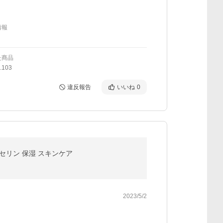
情報
た商品
.103
違反報告
いいね
0
ワセリン 保湿 スキンケア
2023/5/2