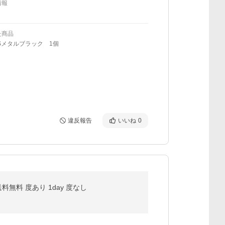
情報
た商品
Sメタルブラック 1個
違反報告
いいね
0
無料 度あり 1day 度なし