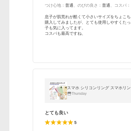
つけ心地
：
普通
、
のびの良さ
：
普通
、
コスパ
：
息子が肌荒れが酷くて小さいサイズをちょこち
購入してみましたが、とても使用しやすくたっ
子も気に入ってます。

コスパも最高ですね、
スマホ シリコンリング スマホリング
Thursday
とても良い
5