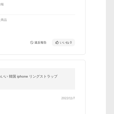
情報
た商品
違反報告
いいね
0
い 韓国 iphone リングストラップ
2022/11/7