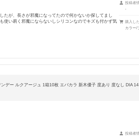
投稿者
-
したが、長さが邪魔になってたので何かないか探してまし
も使い易く邪魔にならないしシリコンなのでキズも付かず気
購入し
カラー/
デー ルクアージュ 1箱10枚 エバカラ 新木優子 度あり 度なし DIA 1
投稿者