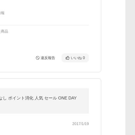
情報
た商品
違反報告
いいね
0
し ポイント消化 人気 セール ONE DAY
2017/1/19