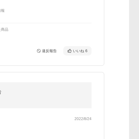
情報
た商品
違反報告
いいね
6
音
2022/8/24