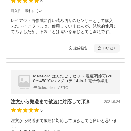
5
耐久性
：
壊れにくい
レイアウト再作成に伴い踏み切りのセンサーとして購入

未だレイアウトには、使用していませんが、試験的使用し
てみましたが、旧製品とは違いを感じとても満足です。
違反報告
いいね
0
Manelord はんだごてセット 温度調節可(20
0〜450℃)ハンダゴテ 14-in-1 電子作業用 60
W/110V PSE認証 安全
Select shop MEITO
注文から発送まで敏速に対応して頂きとて…
2021/9/24
5
注文から発送まで敏速に対応して頂きとても良いと思いま
す。
