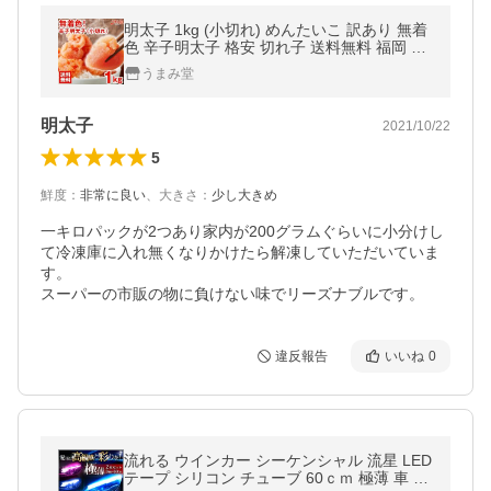
明太子 1kg (小切れ) めんたいこ 訳あり 無着
色 辛子明太子 格安 切れ子 送料無料 福岡 博
多 グルメ ギフト ご飯のお供 大容量 うま味
うまみ堂
訳あり食品 爆買 [冷凍]
明太子
2021/10/22
5
鮮度
：
非常に良い
、
大きさ
：
少し大きめ
一キロパックが2つあり家内が200グラムぐらいに小分けし
て冷凍庫に入れ無くなりかけたら解凍していただいていま
す。

スーパーの市販の物に負けない味でリーズナブルです。
違反報告
いいね
0
流れる ウインカー シーケンシャル 流星 LED
テープ シリコン チューブ 60ｃｍ 極薄 車 ポ