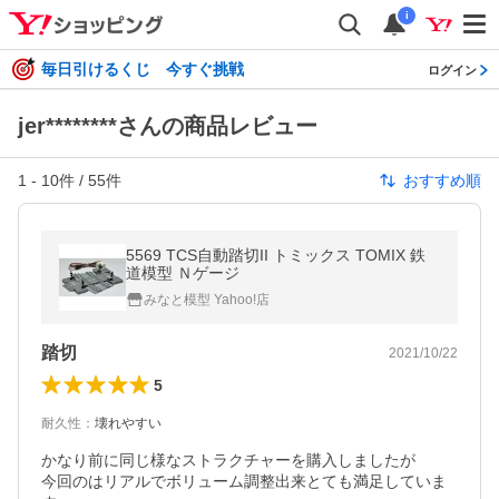
i
毎日引けるくじ 今すぐ挑戦
ログイン
jer********さんの商品レビュー
1
-
10
件 /
55
件
おすすめ順
5569 TCS自動踏切II トミックス TOMIX 鉄
道模型 Ｎゲージ
みなと模型 Yahoo!店
踏切
2021/10/22
5
耐久性
：
壊れやすい
かなり前に同じ様なストラクチャーを購入しましたが

今回のはリアルでボリューム調整出来とても満足していま