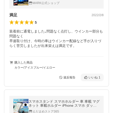
ジション ランプ ライト 2本セット 車検 ウィ
MARK公式ショップ
ンカー z o
満足
2022/2/8
5
装着前に通電しました｡問題なく点灯し、ウインカー部分も
問題なく

早速取り付け、今時の車はウインカー配線など手が入りづ
らく苦労しましたが出来栄えは満足です。
購入した商品
カラー/アイスブルー/イエロー
違反報告
いいね
1
スマホスタンド スマホホルダー 車 車載 マグ
ネット 車載ホルダー iPhone スマホ ダッシ
ュボード android 磁石 携帯ホルダー 自転車
えだまめストア365