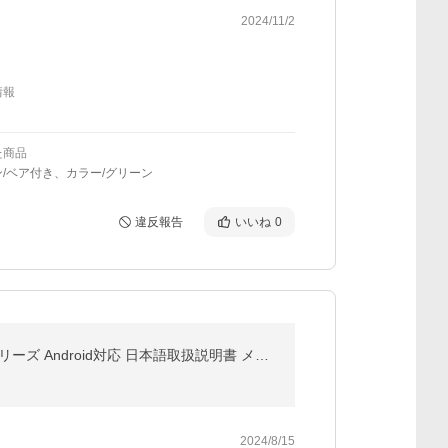
2024/11/2
情報
た商品
/ベア付き、カラー/グリーン
違反報告
いいね
0
SODI スマホリング Magsafe対応 360度回転 強力マグネット スマホスタンド iPhone 17/16/15/14/13/12シリーズ Android対応 日本語取扱説明書 メタルリング付き
2024/8/15