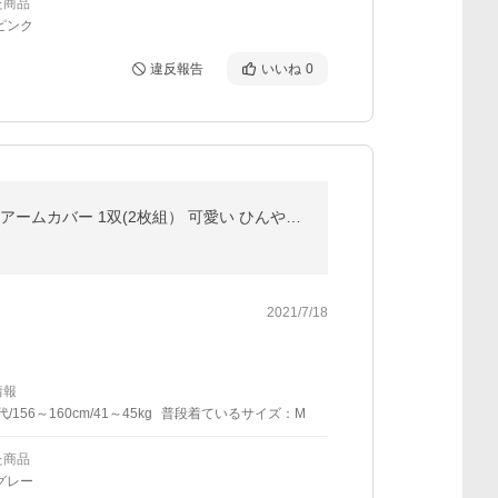
た商品
ピンク
違反報告
いいね
0
アームカバー UVカット ＼3点目99％オフ★2点目半額クーポン／ 冷感 スポーツ おしゃれ レディース 冷感アームカバー 1双(2枚組） 可愛い ひんやり 接触冷感
2021/7/18
情報
代/156～160cm/41～45kg
普段着ているサイズ：M
た商品
グレー