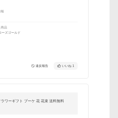
情報
た商品
ローズゴールド
違反報告
いいね
1
フラワーギフト ブーケ 花 花束 送料無料