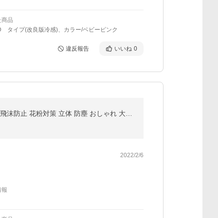
た商品
D タイプ(改良版冷感)、カラー/ベビーピンク
違反報告
いいね
0
マスク ポリウレタン 10枚セット 選べる５カラー 洗える 布 花粉対策 小顔効果 男女兼用 ウィルス対策 UV 飛沫防止 花粉対策 立体 防塵 おしゃれ 大人用
2022/2/6
情報