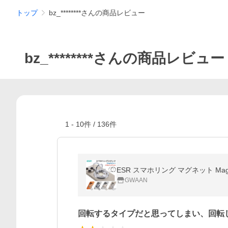
トップ
bz_********さんの商品レビュー
bz_********さんの商品レビュー
1
-
10
件 /
136
件
ESR スマホリング マグネット Magsa
GWAAN
回転するタイプだと思ってしまい、回転