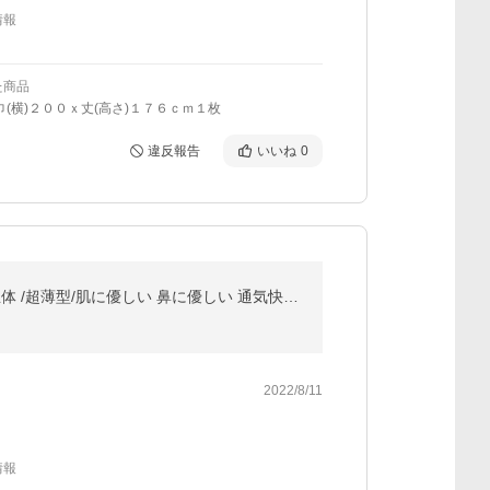
情報
た商品
巾(横)２００ｘ丈(高さ)１７６ｃｍ１枚
違反報告
いいね
0
【カケンテスト済】人気カラー入荷済み★改良版3Dマスク★冷感マスク登場★20枚入り★夏用マスク/超立体 /超薄型/肌に優しい 鼻に優しい 通気快適 CICIBELLA
2022/8/11
情報