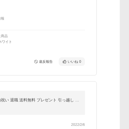
情報
た商品
ホワイト
違反報告
いいね
0
クリスマス 選べる デザイン ドリップコーヒー ギフト 10g × 8袋 | お歳暮 詰め合わせ プチギフト 結婚式 内祝い 退職 送料無料 プレゼント 引っ越し やぶ珈琲
2022/2/6