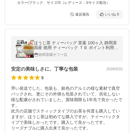
カラー/ブラック、サイズ/S（レディース：Sサイズ相当）
違反報告
いいね
0
ほうじ茶 ティーバッグ 茶葉 100ヶ入 静岡茶
国産 徳用 ティーバック ＴＢ ポイント利用
爆買
静岡茶園ヤフー店
安定の美味しさに、丁寧な包装
2026/5/31
5
早い発送でした。包装も、銀色のアルミの様な素材で真空
パックされ、更にその外側も包装されていて、劣化しない
様な配慮がされていました。賞味期限も1年先で良かったで
す。

此方の店舗でスティックタイプのお茶を何度も購入してい
ますが、ほうじ茶は初めてな購入ですが、テイーパックタ
イプで美味しかったです。購入して良かったです。

リーズナブルに購入出来て良かったです。