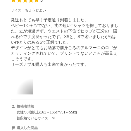
5
サイズ
：
ちょうどよい
発送もとても早く予定通り到着しました。

ベビーTシャツでない、丈の短いTシャツを探しておりまし
た。丈が短過ぎず、ウエストの下位でヒップが三分の一隠
れる位で丁度良かったです。XSと、Sで迷いましたが程よ
いゆとりのあるSで正解でした。

デザインがとてもお洒落で前身ごろのアルマーニのロゴが
カッティングされていて、プリントでないところが高見え
しそうです。

リーズナブル購入も出来て良かったです。
投稿者情報
女性/60歳以上/161～165cm/51～55kg
普段着ているサイズ：M
購入した商品