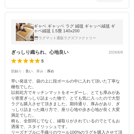
ギャベ ギャッベ ラグ 絨毯 ギャッベ絨毯 ギ
ャベ絨毯 1.5畳 140x200
ラグマット通販ラグズファクトリー
ぎっしり織られ、心地良い
2026/6/9
5
肌触り
：
良い
、
厚み
：
厚め
早い発送で、袋の上に段ボールの中に入れて頂いた丁寧な
梱包でした。

以前此方でキッチンマットをオーダーし、とても厚みがあ
り密度ぎっしり詰まった物で、とても気に入ったので大型
ラグも購入させて頂きました。期待通り、厚みがあり、ぎ
っしり詰まった織り方で、座り心地や歩き心地が良く大変
満足でした。

柄も、全部同じでなく、縁取りがされているのでとてもお
洒落で、スタイリッシュです。

リーズナブルに手織りのウール100%のラグを購入させて頂