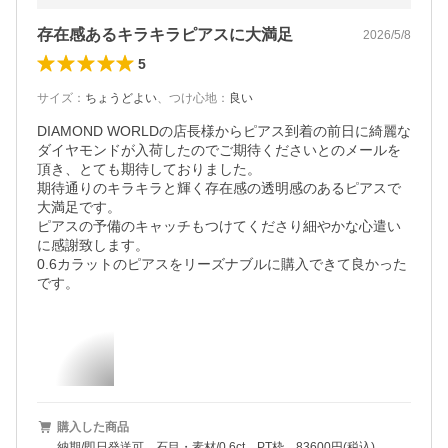
存在感あるキラキラピアスに大満足
2026/5/8
5
サイズ
：
ちょうどよい
、
つけ心地
：
良い
DIAMOND WORLDの店長様からピアス到着の前日に綺麗な
ダイヤモンドが入荷したのでご期待くださいとのメールを
頂き、とても期待しておりました。

期待通りのキラキラと輝く存在感の透明感のあるピアスで
大満足です。

ピアスの予備のキャッチもつけてくださり細やかな心遣い
に感謝致します。

0.6カラットのピアスをリーズナブルに購入できて良かった
です。
購入した商品
納期/即日発送可、石目・素材/0.6ct PT枠 83600円(税込)