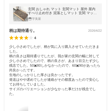
玄関 おしゃれ マット 玄関マット 屋外 屋内
すべり止め付き 泥落としマット 玄関 マット
泥落とし 洗える エントランスマット 外 屋外
宇美屋
用 室内 室外
柄は期待通り。
2026/4/22
4
少し小さめでしたが、柄が気に入り購入させていただきま
した。

柄の良さは期待通りでしたが、我が家の玄関の幅に対して
少し小さめでしたので、柄の良さが、あまり目立たず少し
残念でした。50✖️80しかなかったので、60✖️90があったら
尚良かったです。

生地のしっかりした厚さは良かったです。

発送はやや遅めでしたが連絡がその都度あったので安心し
てお待ちしていました。

サイズのバリエーションが少なかった事だけが残念でし
た。