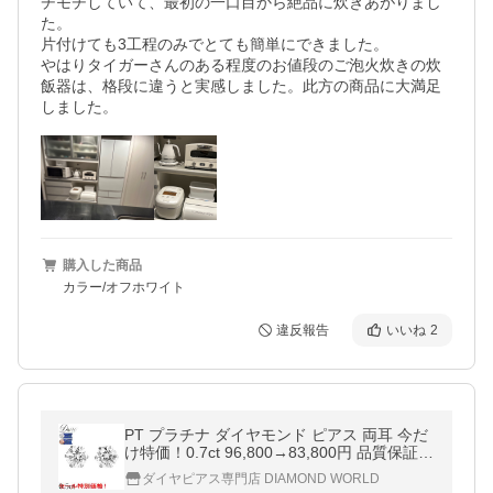
チモチしていて、最初の一口目から絶品に炊きあがりまし
た。

片付けても3工程のみでとても簡単にできました。

やはりタイガーさんのある程度のお値段のご泡火炊きの炊
飯器は、格段に違うと実感しました。此方の商品に大満足
しました。
購入した商品
カラー/オフホワイト
違反報告
いいね
2
PT プラチナ ダイヤモンド ピアス 両耳 今だ
け特価！0.7ct 96,800→83,800円 品質保証書
付 6本爪(トータル2石) ダイヤピアス ダイヤ
ダイヤピアス専門店 DIAMOND WORLD
ピアス 0.5ct 0.6ct セール