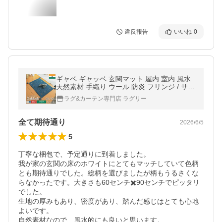
違反報告
いいね
0
ギャベ ギャッベ 玄関マット 屋内 室内 風水
天然素材 手織り ウール 防炎 フリンジ / サヨ
カ 60×90 cm
ラグ&カーテン専門店 ラグリー
全て期待通り
2026/6/5
5
丁寧な梱包で、予定通りに到着しました。

我が家の玄関の床のホワイトにとてもマッチしていて色柄
とも期待通りでした。総柄を選びましたが柄もうるさくな
らなかったです。大きさも60センチ✖️90センチでピッタリ
でした。

生地の厚みもあり、密度があり、踏んだ感じはとても心地
よいです。

自然素材なので、風水的にも良いと思います。
