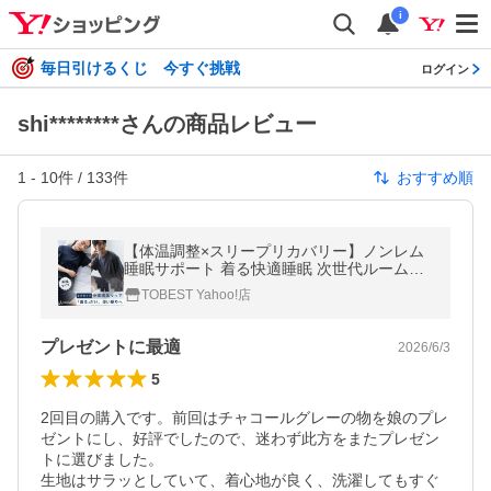
i
毎日引けるくじ 今すぐ挑戦
ログイン
shi********さんの商品レビュー
1
-
10
件 /
133
件
おすすめ順
【体温調整×スリープリカバリー】ノンレム
睡眠サポート 着る快適睡眠 次世代ルームウ
ェア メンズ パジャマ 上下セット 半袖 超Pay
TOBEST Yahoo!店
Pay祭
プレゼントに最適
2026/6/3
5
2回目の購入です。前回はチャコールグレーの物を娘のプレ
ゼントにし、好評でしたので、迷わず此方をまたプレゼン
トに選びました。

生地はサラッとしていて、着心地が良く、洗濯してもすぐ