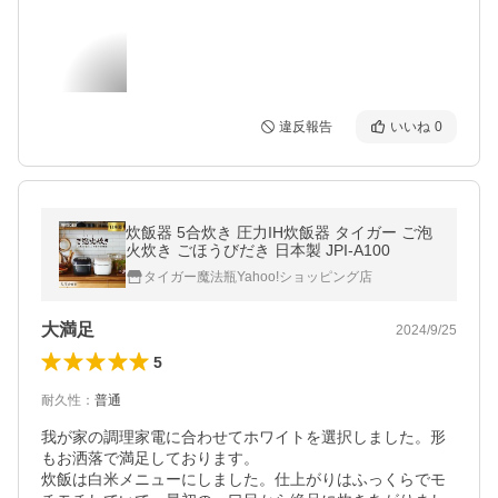
違反報告
いいね
0
炊飯器 5合炊き 圧力IH炊飯器 タイガー ご泡
火炊き ごほうびだき 日本製 JPI-A100
タイガー魔法瓶Yahoo!ショッピング店
大満足
2024/9/25
5
耐久性
：
普通
我が家の調理家電に合わせてホワイトを選択しました。形
もお洒落で満足しております。

炊飯は白米メニューにしました。仕上がりはふっくらでモ