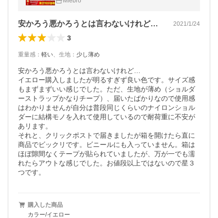
Mlebro
安かろう悪かろうとは言わないけれど…イ…
2021/1/24
3
重量感
：
軽い
、
生地
：
少し薄め
安かろう悪かろうとは言わないけれど…

イエロー購入しましたが明るすぎず良い色です。サイズ感
もまずまずいい感じでした。ただ、生地が薄め（ショルダ
ーストラップかなりチープ）、届いたばかりなので使用感
はわかりませんが自分は普段同じくらいのナイロンショル
ダーに結構モノを入れて使用しているので耐荷重に不安が
あリます。

それと、クリックポストで届きましたが箱を開けたら直に
商品でビックリです。ビニールにも入っていません。箱は
ほぼ隙間なくテープが貼られていましたが、万が一でも濡
れたらアウトな感じでした。お値段以上ではないので星３
つです。
購入した商品
カラー/イエロー