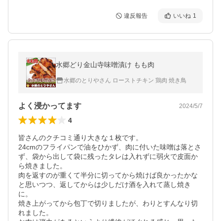
違反報告
いいね
1
水郷どり金山寺味噌漬け もも肉
水郷のとりやさん ローストチキン 鶏肉 焼き鳥
よく浸かってます
2024/5/7
4
皆さんのクチコミ通り大きな１枚です。

24cmのフライパンで油をひかず、肉に付いた味噌は落とさ
ず、袋から出して袋に残ったタレは入れずに弱火で皮面か
ら焼きました。

肉を返すのが重くて半分に切ってから焼けば良かったかな
と思いつつ、返してからは少しだけ酒を入れて蒸し焼き
に。

焼き上がってから包丁で切りましたが、わりとすんなり切
れました。
