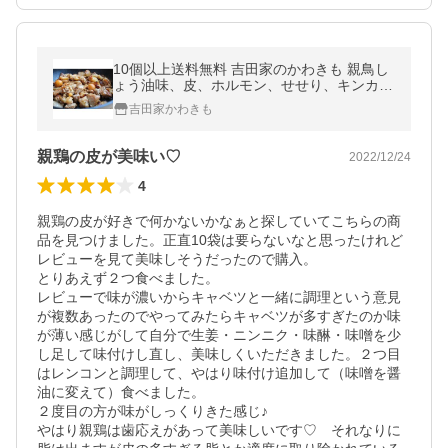
10個以上送料無料 吉田家のかわきも 親鳥し
ょう油味、皮、ホルモン、せせり、キンカン
けいちゃん 岐阜 郡上八幡 焼肉、バーベキ
吉田家かわきも
ュー、お酒のおつまみに！
親鶏の皮が美味い♡
2022/12/24
4
親鶏の皮が好きで何かないかなぁと探していてこちらの商
品を見つけました。正直10袋は要らないなと思ったけれど
レビューを見て美味しそうだったので購入。

とりあえず２つ食べました。

レビューで味が濃いからキャベツと一緒に調理という意見
が複数あったのでやってみたらキャベツが多すぎたのか味
が薄い感じがして自分で生姜・ニンニク・味醂・味噌を少
し足して味付けし直し、美味しくいただきました。２つ目
はレンコンと調理して、やはり味付け追加して（味噌を醤
油に変えて）食べました。

２度目の方が味がしっくりきた感じ♪

やはり親鶏は歯応えがあって美味しいです♡　それなりに