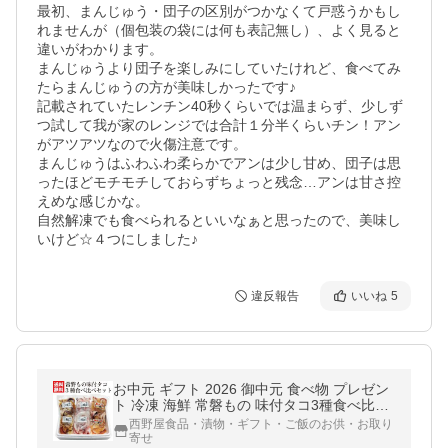
最初、まんじゅう・団子の区別がつかなくて戸惑うかもし
れませんが（個包装の袋には何も表記無し）、よく見ると
違いがわかります。

まんじゅうより団子を楽しみにしていたけれど、食べてみ
たらまんじゅうの方が美味しかったです♪

記載されていたレンチン40秒くらいでは温まらず、少しず
つ試して我が家のレンジでは合計１分半くらいチン！アン
がアツアツなので火傷注意です。

まんじゅうはふわふわ柔らかでアンは少し甘め、団子は思
ったほどモチモチしておらずちょっと残念…アンは甘さ控
えめな感じかな。

自然解凍でも食べられるといいなぁと思ったので、美味し
違反報告
いいね
5
お中元 ギフト 2026 御中元 食べ物 プレゼン
ト 冷凍 海鮮 常磐もの 味付タコ3種食べ比べ
福島 海産物 たこ 蛸 60代 70代 お取り寄せ
西野屋食品・漬物・ギフト・ご飯のお供・お取り
誕生日プレゼント
寄せ