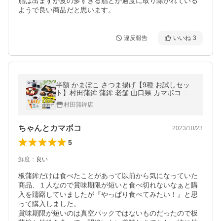
脂は出ますが皮の多すぎる脂とか適度に取り除かれている
ようで良い商品だと思います。
違反報告
いいね
3
半額 かまぼこ さつま揚げ【9種 お試しセッ
ト】村田蒲鉾 蒲鉾 老舗 山口県 カマボコ ギ
フト おつまみ お祝い お返し お歳暮 ポイン
村田蒲鉾店
ト利用
ちゃんとカマボコ
2023/10/23
5
鮮度
：
良い
板蒲鉾だけは食べたことがあって以前から気になっていた
商品、１人なので賞味期限が短いと食べ切れないなぁと購
入を躊躇していましたが『やっぱり食べてみたい！』と思
って購入しました。

賞味期限が短いのは真空パックではないものだったので板