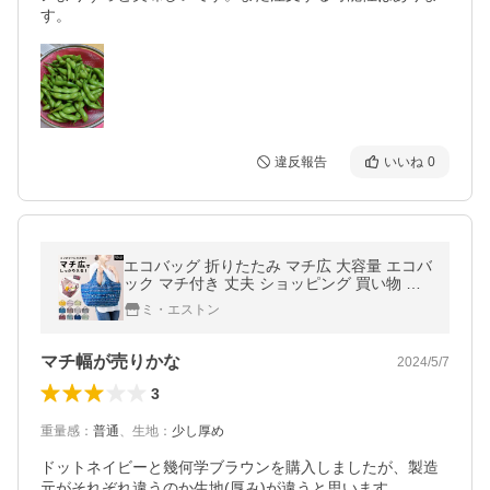
す。
違反報告
いいね
0
エコバッグ 折りたたみ マチ広 大容量 エコバ
ック マチ付き 丈夫 ショッピング 買い物 バ
ッグ 袋 コンビニバッグ レジバッグ おしゃれ
ミ・エストン
かわいい コンパクト
マチ幅が売りかな
2024/5/7
3
重量感
：
普通
、
生地
：
少し厚め
ドットネイビーと幾何学ブラウンを購入しましたが、製造
元がそれぞれ違うのか生地(厚み)が違うと思います。
