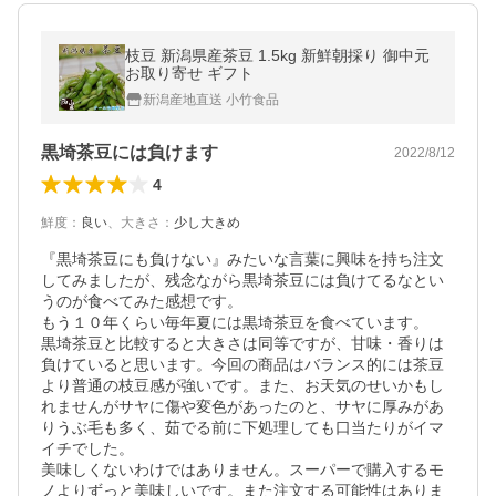
枝豆 新潟県産茶豆 1.5kg 新鮮朝採り 御中元
お取り寄せ ギフト
新潟産地直送 小竹食品
黒埼茶豆には負けます
2022/8/12
4
鮮度
：
良い
、
大きさ
：
少し大きめ
『黒埼茶豆にも負けない』みたいな言葉に興味を持ち注文
してみましたが、残念ながら黒埼茶豆には負けてるなとい
うのが食べてみた感想です。

もう１０年くらい毎年夏には黒埼茶豆を食べています。

黒埼茶豆と比較すると大きさは同等ですが、甘味・香りは
負けていると思います。今回の商品はバランス的には茶豆
より普通の枝豆感が強いです。また、お天気のせいかもし
れませんがサヤに傷や変色があったのと、サヤに厚みがあ
りうぶ毛も多く、茹でる前に下処理しても口当たりがイマ
イチでした。

美味しくないわけではありません。スーパーで購入するモ
ノよりずっと美味しいです。また注文する可能性はありま