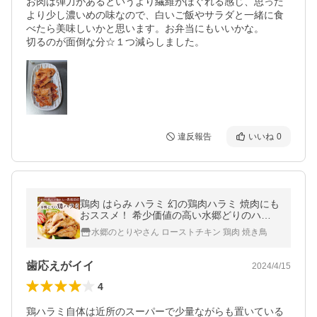
お肉は弾力があるというより繊維がほぐれる感じ、思った
より少し濃いめの味なので、白いご飯やサラダと一緒に食
べたら美味しいかと思います。お弁当にもいいかな。

切るのが面倒な分☆１つ減らしました。
違反報告
いいね
0
鶏肉 はらみ ハラミ 幻の鶏肉ハラミ 焼肉にも
おススメ！ 希少価値の高い水郷どりのハラ
ミ 200g
水郷のとりやさん ローストチキン 鶏肉 焼き鳥
歯応えがイイ
2024/4/15
4
鶏ハラミ自体は近所のスーパーで少量ながらも置いている