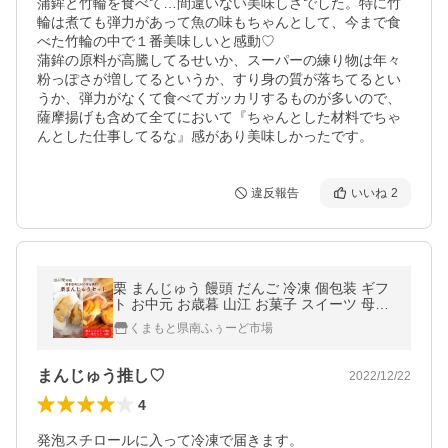
蒲鉾と竹輪を食べて…間違いない美味しさでした。特に竹
輪は煮ても弾力があって魚の味もちゃんとして、今まで食
べた竹輪の中で１番美味しいと感動♡

蒲鉾の原料が高騰してるせいか、スーパーの練り物は年々
粉っぽさが増してるというか、すり身の質が落ちてるとい
うか、弾力がなくて食べてガッカリするものが多いので、
薩摩揚げも含めて全てにおいて『ちゃんとした材料でちゃ
違反報告
いいね
2
栗 まんじゅう 饅頭 だんご 冷凍 個包装 ギフ
ト お中元 お歳暮 山江 お菓子 スイーツ 母の
日 父の日 栗まんじゅうセット
くまもと県南ふぅーど市場
まんじゅう推し♡
2022/12/22
4
発泡スチロールに入って冷凍で届きます。
