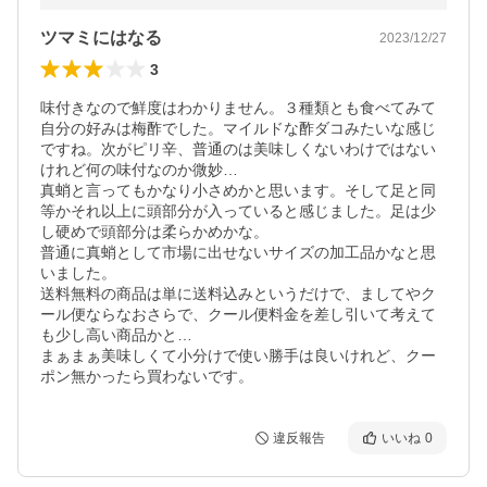
ツマミにはなる
2023/12/27
3
味付きなので鮮度はわかりません。３種類とも食べてみて
自分の好みは梅酢でした。マイルドな酢ダコみたいな感じ
ですね。次がピリ辛、普通のは美味しくないわけではない
けれど何の味付なのか微妙…

真蛸と言ってもかなり小さめかと思います。そして足と同
等かそれ以上に頭部分が入っていると感じました。足は少
し硬めで頭部分は柔らかめかな。

普通に真蛸として市場に出せないサイズの加工品かなと思
いました。

送料無料の商品は単に送料込みというだけで、ましてやク
ール便ならなおさらで、クール便料金を差し引いて考えて
も少し高い商品かと…

まぁまぁ美味しくて小分けで使い勝手は良いけれど、クー
ポン無かったら買わないです。
違反報告
いいね
0