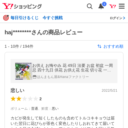
i
毎日引けるくじ 今すぐ挑戦
ログイン
haj********さんの商品レビュー
1
-
10
件 /
194
件
おすすめ順
お供え お悔やみ 花 49日 法要 お盆 初盆 一周
忌 四十九日 供花 お供え花 生花 切り花 一対
供花 送料無料 一対で使える切り花Mサイズ
ほんまもん屋&Hanaファクトリー
【JF】
悲しい
2022/5/21
2
ボリューム
：
普通
、
鮮度
：
悪い
カビが発生して短くしたものも含めてトルコキキョウは届
いた翌日に花びらが茶色く変色したりしおれてきて届いて