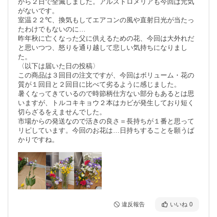
から２日で全滅しました。アルストロメリアも今回は元気
がないです。

室温２２℃、換気もしてエアコンの風や直射日光が当たっ
たわけでもないのに…

昨年秋に亡くなった父に供えるための花、今回は大外れだ
と思いつつ、怒りを通り越して悲しい気持ちになりまし
た。

〈以下は届いた日の投稿〉

この商品は３回目の注文ですが、今回はボリューム・花の
質が１回目と２回目に比べて劣るように感じました。

暑くなってきているので時節柄仕方ない部分もあるとは思
いますが、トルコキキョウ２本はカビが発生しており短く
切らざるをえませんでした。

市場からの発送なので活きの良さ＝長持ちが１番と思って
リピしています。今回のお花は…日持ちすることを願うば
かりですね。
違反報告
いいね
0