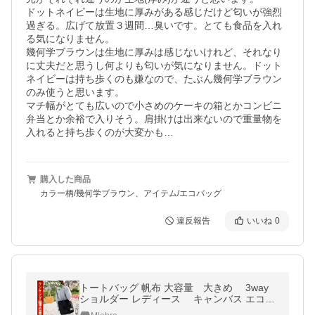
ドットネイビーは生地に厚みがある感じだけど匂いが強烈
過ぎる。広げて放置３週間…臭いです。とても食品を入れ
る気になりません。

幾何学ブラウンは生地に厚みは感じないけれど、それなり
に丈夫だと思うし何よりも匂いが気になりません。ドット
ネイビーは持ち歩くのも嫌なので、たぶん幾何学ブラウン
のみ使うと思います。

マチ幅がとても広いので小さめのケーキの箱とかコンビニ
弁当とか余裕で入りそう。肩掛けは出来ないので重量物を
入れると持ち歩くのが大変かも…
購入した商品
カラー柄/幾何学ブラウン、アイテム/エコバッグ
違反報告
いいね
0
トートバッグ 帆布 大容量 大きめ 3way
ショルダー レディース キャンバス エコバ
ッグ マザーズバッグ 旅行