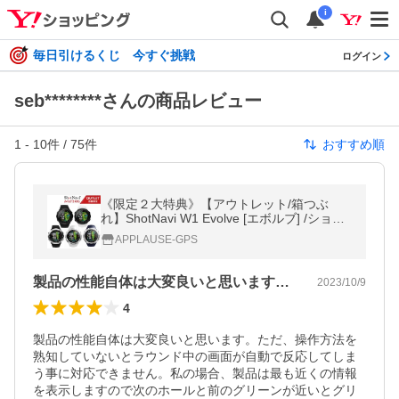
i
毎日引けるくじ 今すぐ挑戦
ログイン
seb********さんの商品レビュー
1
-
10
件 /
75
件
おすすめ順
《限定２大特典》【アウトレット/箱つぶ
れ】ShotNavi W1 Evolve [エボルブ] /ショッ
トナビ (ゴルフナビ/GPSゴルフナビ/ゴルフ
APPLAUSE-GPS
距離計/距離計測器)
製品の性能自体は大変良いと思います。た…
2023/10/9
4
製品の性能自体は大変良いと思います。ただ、操作方法を
熟知していないとラウンド中の画面が自動で反応してしま
う事に対応できません。私の場合、製品は最も近くの情報
を表示しますので次のホールと前のグリーンが近いとグリ