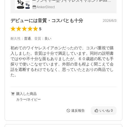
ープンイヤー型ワイヤレスイヤホン / IP55防
塵防水規格/ 最大36時間再生 / マルチポイン
AnkerDirect
ト接続】
デビューには音質・コスパとも十分
2026/6/3
5
耐久性
：
普通
、
音質
：
良い
初めてのワイヤレスイアホンだったので、コスパ重視で購
入しました。音質は十分で満足しています。同封の説明書
ではやや不十分な面もありましたが、６０歳超の私でも手
探りで使いこなせています。外部の音も程よく聞こえて会
話を遮断するわけでもなく、思っていたとおりの商品でし
た。
購入した商品
カラー/ネイビー
違反報告
いいね
0