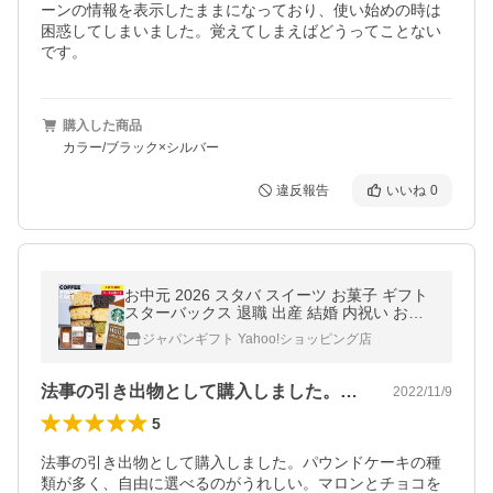
ーンの情報を表示したままになっており、使い始めの時は
困惑してしまいました。覚えてしまえばどうってことない
です。
購入した商品
カラー/ブラック×シルバー
違反報告
いいね
0
お中元 2026 スタバ スイーツ お菓子 ギフト
スターバックス 退職 出産 結婚 内祝い お返
し お供え 香典返し 品物 祝い おしゃれ 食品
ジャパンギフト Yahoo!ショッピング店
3個入 asno
法事の引き出物として購入しました。パウ…
2022/11/9
5
法事の引き出物として購入しました。パウンドケーキの種
類が多く、自由に選べるのがうれしい。マロンとチョコを