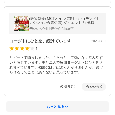
(医師監修) MCTオイル 2本セット (モンドセ
レクション金賞受賞) ダイエット 油 健康 中
鎖脂肪酸油 バターコーヒー 糖質ゼロ 糖質制
いいねONLINE公式 Yahoo!店
限ダイエット 送料無料 450g
ヨーグトにひと匙、続けています
2023/6/10
4
リピートで購入しました。さらっとして癖がなく飲みやす
いと感じています。妻と二人で毎朝ヨーグルトにひと匙入
れ食べています。効果のほどはよくわかりませんが、続け
られるってことは悪くないと思っています。
違反報告
いいね
0
もっと見る