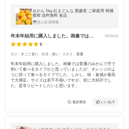
みかん 5kg 紅まどんな 愛媛産 ご家庭用 柑橘
蜜柑 送料無料 食品
花と緑 国華園
年末年始用に購入しました。画像では普通…
2023/1/2
5
甘さ
：
すごく甘い
、
鮮度
：
良い
、
大きさ
：
普通
年末年始用に購入しました。画像では普通のみかんで手で
剥いて食べるタイプかと思っていましたが、オレンジのよ
うに切って食べるタイプでした。しかし、味・食感が最高
で大満足。サイズは若干不揃いですが、皆に大好評でし
た。是非リピートしたいと思います。
違反報告
いいね
0