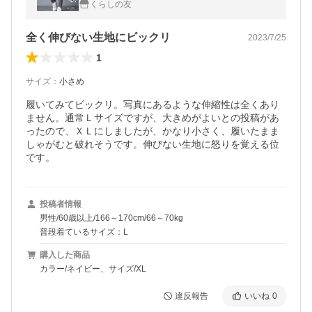
くらしの友
ル ボトムズ 父の日
全く伸びない生地にビックリ
2023/7/25
1
サイズ
：
小さめ
履いてみてビックリ。写真にあるような伸縮性は全くあり
ません。通常Ｌサイズですが、大きめがよいとの投稿があ
ったので、ＸＬにしましたが、かなり小さく、履いたまま
しゃがむと破れそうです。伸びない生地に怒りを覚える位
です。
投稿者情報
男性/60歳以上/166～170cm/66～70kg
普段着ているサイズ：L
購入した商品
カラー/ネイビー、サイズ/XL
違反報告
いいね
0