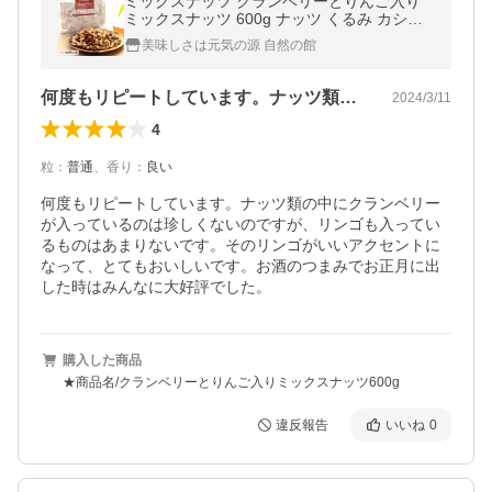
ミックスナッツ クランベリーとりんご入り
ミックスナッツ 600g ナッツ くるみ カシュ
ーナッツ アーモンド クランベリー 爆買
美味しさは元気の源 自然の館
何度もリピートしています。ナッツ類の中…
2024/3/11
4
粒
：
普通
、
香り
：
良い
何度もリピートしています。ナッツ類の中にクランベリー
が入っているのは珍しくないのですが、リンゴも入ってい
るものはあまりないです。そのリンゴがいいアクセントに
なって、とてもおいしいです。お酒のつまみでお正月に出
した時はみんなに大好評でした。
購入した商品
★商品名/クランベリーとりんご入りミックスナッツ600g
違反報告
いいね
0