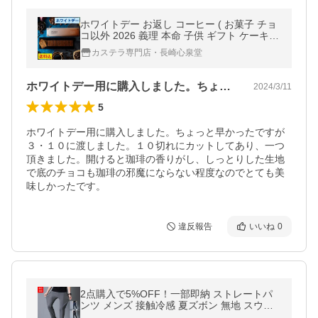
ホワイトデー お返し コーヒー ( お菓子 チョ
コ以外 2026 義理 本命 子供 ギフト ケーキ
高級 チョコ おしゃれ 人気 子供 ) カステラ
カステラ専門店・長崎心泉堂
0.5号 送料込み WD1I
ホワイトデー用に購入しました。ちょっと…
2024/3/11
5
ホワイトデー用に購入しました。ちょっと早かったですが
３・１０に渡しました。１０切れにカットしてあり、一つ
頂きました。開けると珈琲の香りがし、しっとりした生地
で底のチョコも珈琲の邪魔にならない程度なのでとても美
味しかったです。
違反報告
いいね
0
2点購入で5%OFF！一部即納 ストレートパ
ンツ メンズ 接触冷感 夏ズボン 無地 スウェ
ットパンツ 通気性 速乾 ストレッチ カジュア