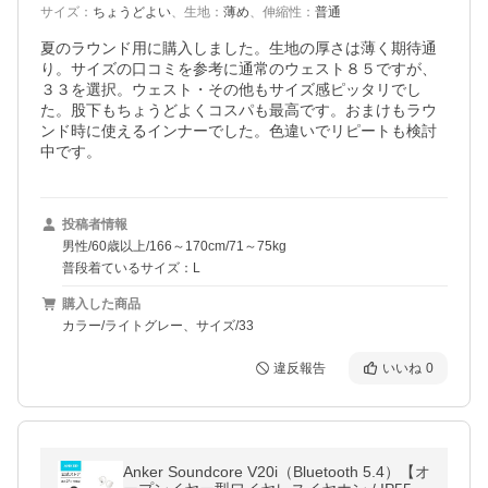
サイズ
：
ちょうどよい
、
生地
：
薄め
、
伸縮性
：
普通
夏のラウンド用に購入しました。生地の厚さは薄く期待通
り。サイズの口コミを参考に通常のウェスト８５ですが、
３３を選択。ウェスト・その他もサイズ感ピッタリでし
た。股下もちょうどよくコスパも最高です。おまけもラウ
ンド時に使えるインナーでした。色違いでリピートも検討
中です。
投稿者情報
男性/60歳以上/166～170cm/71～75kg
普段着ているサイズ：L
購入した商品
カラー/ライトグレー、サイズ/33
違反報告
いいね
0
Anker Soundcore V20i（Bluetooth 5.4）【オ