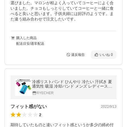
選びました。マロンが程よく入っていてコーヒーによく合
いました。チョコもしっとりしていてコーヒーと一緒に食
べると良いと思います。子供夫婦には好評のようです。ま
た違う組み合わせで注文したいです。
購入した商品
配送目安/通常配送
違反報告
いいね
0
冷感リストバンド ひんやり 冷たい 汗拭き 夏
通気性 吸湿 冷却バンド メンズ レディース
男性 女性 男子 女子 男女兼用 ユニセックス
RYECHER
フィット感がない
2022/9/13
2
期待していたものと違いフィット感というか多少の締め付