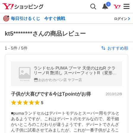
i
毎日引けるくじ 今すぐ挑戦
ログイン
kt5********さんの商品レビュー
1
-
5
件 /
5
件
おすすめ順
ランドセル PUMA プーマ 天使のはねR クラ
リーノR 艶消し スーパーフィットR（変形防
止） PB2802
おおかわカバン店 ヤフー店
子供が大喜びです&今はTpointがお得
2010/12/9
5
■pumaランドセルはデパートモデルとスーパー用モデルと
あるようですが、これはデパートのモデルなので、若干細
かいところのこだわりが違うようです。デパートでさんざ
ん子供に試着させてみましたが、これが一番子供がよろこ