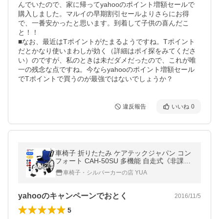
んでいたので、家に帰ってyahooのポイント増額セールで
購入しました。マルイの早期割引セールよりさらにお得
で、一番安かったと思います。到着して子供の喜んだこ
と！！

■なお、最近はTポイントがたまるようですね。Tポイント
だとかなり使いまわしが効く（詳細はポイ探をみてくださ
い）のですが、私のときは未だダメだったので、これが唯
一の残念な点ですね。今ならyahooのポイント増額セール
でTポイントで買うのが最強ではないでしょうか？
違反報告
いいね
0
車椅子 折りたたみ ケアテックジャパン コン
フォート CAH-50SU 多機能 自走式《非課
税》
車椅子・シルバーカーの店 YUA
yahooのキャンペーンでおとく
2016/11/5
5