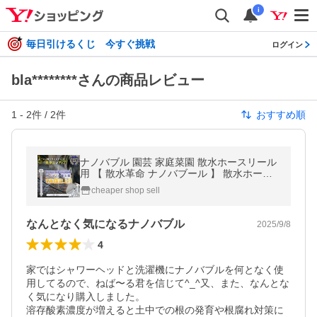
i
毎日引けるくじ 今すぐ挑戦
ログイン
bla********さんの商品レビュー
1
-
2
件 /
2
件
おすすめ順
ナノバブル 園芸 家庭菜園 散水ホースリール
用 【 散水革命 ナノバブール 】 散水ホース
アタッチメント 農業 水やり 洗車 爆買
cheaper shop sell
なんとなく気になるナノバブル
2025/9/8
4
家ではシャワーヘッドと洗濯機にナノバブルを何となく使
用してるので、ねば〜る君を信じて^_^又、また、なんとな
く気になり購入しました。

溶存酸素濃度が増えると土中での根の発育や根腐れ対策に