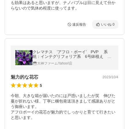
も効果はあると思いますが、ナノバブルは目に見えて分か
違反報告
いいね
0
クレマチス ’アフロ・ボーイ’ PVP 系
統：インテグリフォリア系 6号鉢植え ト
レリス仕立て
大神ファームYahoo!店
魅力的な花芯
2023/10/4
5
今朝、大きな箱が届いたのには戸惑いましたが笑　伸びた
蔓が折れない様、丁寧に梱包発送頂きまして感謝ありがと
う御座います。

アフロボーイの花芯が魅力的でしっかりと育てて行きたい
と思います。