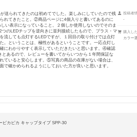
製品が送られてきたのは初めてでした。楽しみにしていたので残
投稿者
られてきたこと。②商品ページに4個入りと書いてあるのに
-
らわしい表示になっていること。２個しか使用しないのでそのま
2つのLEDチップを逆向きに並列接続したもので、プラス・マ
購入し
を流しても点灯するLEDですが、１回目の取り付けでは点灯
カラー選
た。ということは、極性があるということです。一応点灯し
確にわかりやすく表示していただきたいと思います。④確認
きとあるので、レビューを書いてからいつから１年間保証な
れていると安心します。⑤写真の商品の在庫がない場合は、
面で確かめられるようにしておいた方が良いと思います。
ピカピカ キャップタイプ SPP-30