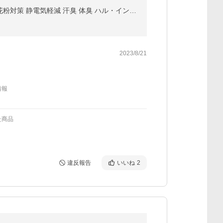
無香料 衣類用柔軟剤詰め替え用1200mL 2個セット| 無臭 消臭 香料不使用 生乾き臭 部屋干し 汗臭 体臭 花粉対策 静電気軽減 汗臭 体臭 ハル・インダストリ
2023/8/21
情報
た商品
違反報告
いいね
2