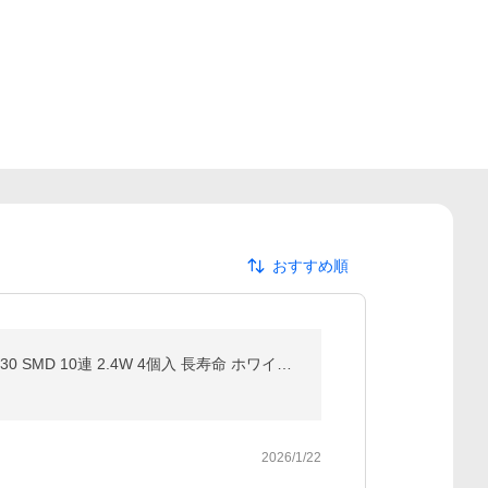
おすすめ順
T10 LED 爆光 12V 24V ポジションランプ ルームランプ CANBUS キャンセラー内蔵 無極性 レンズ付き 3030 SMD 10連 2.4W 4個入 長寿命 ホワイト 1年保証
2026/1/22