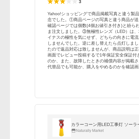
3
Yahoo!ショッピングで商品掲載写真と違う
念でした。①商品ページの写真と違う商品が送
確認ページでは個数(4個お値引き付き)と紛
ま注文しました。③無極性レンズ（LED）は、
イナスの極性を気にせず、どちらの向きに電流
しませんでした。逆に差し替えたら点灯しまし
たので返品対応は致しませんが、商品説明は正
画面でレビュー投稿するで1年保証安全保証付
のか、また、故障したときの補償内容が掲載さ
代替品でも可能か、購入をやめるのかを確認画
カラーコーン用LED工事灯 ソーラー
Naturally Market