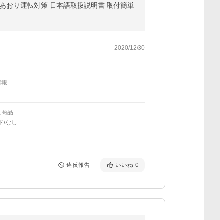
R あおり運転対策 日本語取扱説明書 取付簡単
2020/12/30
情報
た商品
ド/なし
違反報告
いいね
0