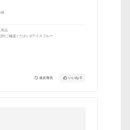
情報
た商品
択(ご確認ください)/アイスブルー
違反報告
いいね
0