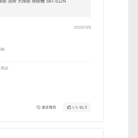
清掃 大掃除 掃除機 SBT-512N
2020/7/28
情報
た商品
違反報告
いいね
3