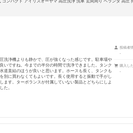
コンパクト アイリスオーヤマ 高圧洗浄 洗車 玄関周り ベランダ 高圧 掃除 
投稿者
-
圧洗浄機よりも静かで、圧が強くなった感じです。駐車場や
良いですね。今までの半分の時間で洗浄できました。タンク
購入し
水道直結のほうが良いと思います。ホースも長く、タンクも
-
を別に買わなくてもよいです。長く使用すると振動で手がし
します。ターボランスが付属していない製品とどちらにしよ
した。