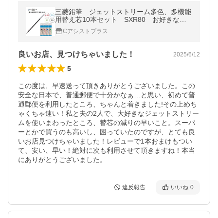
三菱鉛筆 ジェットストリーム多色、多機能
用替え芯10本セット SXR80 お好きな
色、太さが選べます
Cアシストプラス
良いお店、見つけちゃいました！
2025/6/12
5
この度は、早速送って頂きありがとうございました。この
安全な日本で、普通郵便で十分かなぁ…と思い、初めて普
通郵便を利用したところ、ちゃんと着きました!その上めち
ゃくちゃ速い！私と夫の2人で、大好きなジェットストリー
ムを使いまわったところ、替芯の減りの早いこと。スーパ
ーとかで買うのも高いし、困っていたのですが、とても良
いお店見つけちゃいました！レビューで1本おまけもつい
て、安い、早い！絶対に次も利用させて頂きますね！本当
にありがとうございました。
違反報告
いいね
0