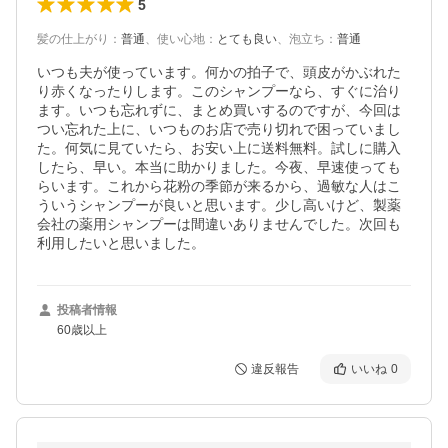
5
髪の仕上がり
：
普通
、
使い心地
：
とても良い
、
泡立ち
：
普通
いつも夫が使っています。何かの拍子で、頭皮がかぶれた
り赤くなったりします。このシャンプーなら、すぐに治り
ます。いつも忘れずに、まとめ買いするのですが、今回は
つい忘れた上に、いつものお店で売り切れで困っていまし
た。何気に見ていたら、お安い上に送料無料。試しに購入
したら、早い。本当に助かりました。今夜、早速使っても
らいます。これから花粉の季節が来るから、過敏な人はこ
ういうシャンプーが良いと思います。少し高いけど、製薬
会社の薬用シャンプーは間違いありませんでした。次回も
利用したいと思いました。
投稿者情報
60歳以上
違反報告
いいね
0