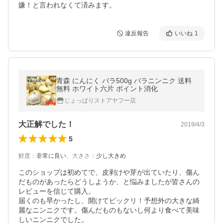
嫌！と言われなくて済みます。
違反報告
いいね
1
青森 にんにく バラ500g バラニンニク 送料
無料 ホワイト六片 ポイント消化
じょっぱりストアヤフー店
大正解でした！
2019/4/3
5
鮮度
：
非常に良い
、
大きさ
：
少し大きめ
このショップは初めてで、皮剥けや芽が出ていたり、傷ん
だものがあったらどうしようか、と悩みましたが皆さんの
レビューを信じて購入。

届くのも早かったし、開けてビックリ！予想外の大きな綺
麗なニンニクです。傷んだものもないし何より食べて美味
しいニンニクでした。
