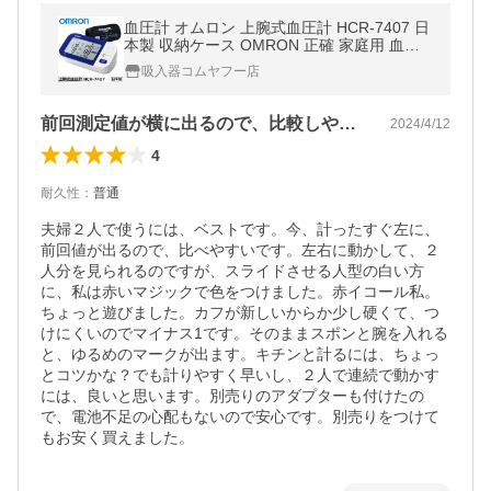
血圧計 オムロン 上腕式血圧計 HCR-7407 日
本製 収納ケース OMRON 正確 家庭用 血圧
比較 高血圧
吸入器コムヤフー店
前回測定値が横に出るので、比較しやすい
2024/4/12
4
耐久性
：
普通
夫婦２人で使うには、ベストです。今、計ったすぐ左に、
前回値が出るので、比べやすいです。左右に動かして、２
人分を見られるのですが、スライドさせる人型の白い方
に、私は赤いマジックで色をつけました。赤イコール私。
ちょっと遊びました。カフが新しいからか少し硬くて、つ
けにくいのでマイナス1です。そのままスポンと腕を入れる
と、ゆるめのマークが出ます。キチンと計るには、ちょっ
とコツかな？でも計りやすく早いし、２人で連続で動かす
には、良いと思います。別売りのアダプターも付けたの
で、電池不足の心配もないので安心です。別売りをつけて
もお安く買えました。