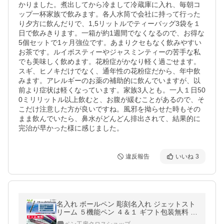
かりました。煮出してから冷まして冷蔵庫に入れ、毎朝コ
ップ一杯家族で飲みます。各人水筒で会社に持って行った
り夕方に飲んだりで、1,5リットルでティーバッグ3袋を１
日で飲みきります。一箱が約1週間でなくなるので、お得な
5個セットで1ヶ月強位です。あまりクセもなく飲みやすい
お茶です。ルイボスティーやジャスミンティーの苦手な私
でも美味しく飲めます。花粉症がかなり軽く過ごせます。
スギ、ヒノキだけでなく、通年性の花粉症だから、年中飲
みます。アレルギーのお薬の補助的に飲んでいますが、以
前より症状は軽くなっています。家族3人とも。一人１日50
0ミリリットル以上飲むと、お腹が緩むことがあるので、そ
こだけ注意した方が良いですね。風邪を拗らせた時もその
まま飲んでいたら、鼻水がどんどん排出されて、結果的に
完治が早かった様に感じました。
違反報告
いいね
3
名入れ ボールペン 彫刻名入れ ジェットスト
リーム ５機能ペン ４＆１ ギフト包装無料 三
菱鉛筆 専門店