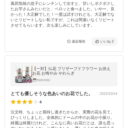
風邪気味の息子にレンチンして出すと、甘いしポクポクし
たお芋さんみたいだと、ペロッと食べました。いやー、良
かった！大正解でした！一度は試すけれども、大正解でな
いとリピートしない私ですが、これは間違いなくリピート
させてもらいます。次も楽しみにしています。
違反報告
いいね
2
【一対】仏花 プリザーブドフラワー お供え
お花 お悔やみ やわらぎ
trancess
とても優しそうな色あいのお花でした。
2022/10/14
4
注文時、ちょっと期待し過ぎたからか、実際の花を見て、
びっくりしました。全体的にドームの中のお花が小振り。
綺麗は綺麗だけれど、こんなに高いお花だとは、誰も思っ