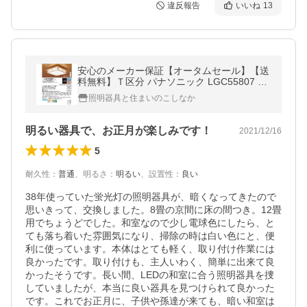
違反報告
いいね
13
安心のメーカー保証【オータムセール】【送
料無料】Ｔ区分 パナソニック LGC55807 シ
ーリングライト リモコン付 LED 木枠 和風
照明器具と住まいのこしなか
実績20年の老舗
明るい器具で、お正月が楽しみです！
2021/12/16
5
耐久性
：
普通
、
明るさ
：
明るい
、
設置性
：
良い
38年使っていた蛍光灯の照明器具が、暗くなってきたので
思いきって、交換しました。8畳の京間に床の間つき。12畳
用でちょうどでした。和室なので少し電球色にしたら、と
ても落ち着いた雰囲気になり、掃除の時は白い色にと、便
利に使っています。本体はとても軽く、取り付け作業には
良かったです。取り付けも、主人いわく、簡単に出来て良
かったそうです。長い間、LEDの和室に合う照明器具を捜
していましたが、本当に良い器具を見つけられて良かった
です。これでお正月に、子供や孫達が来ても、暗い和室は