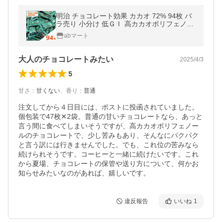
明治 チョコレート効果 カカオ 72% 94枚 バ
ラ売り 小分け 低ＧＩ 高カカオポリフェノー
ル バレンタイン クリスマス
abマート
大人のチョコレートみたい
2025/4/3
5
甘さ
：
甘くない
、
香り
：
普通
注文してから４日目には、ポストに投函されていました。
個包装で47枚✕2袋。普通の甘いチョコレートなら、あっと
言う間に食べてしまいそうですが、高カカオポリフェノー
ルのチョコレートで、少し苦みもあり、そんなにパクパク
と言う訳には行きませんでした。でも、これ位の苦みなら
続けられそうです。コーヒーと一緒に続けたいです。これ
から夏場、チョコレートの保管や送り方について、何かお
知らせみたいなのがあれば、嬉しいです。
違反報告
いいね
1