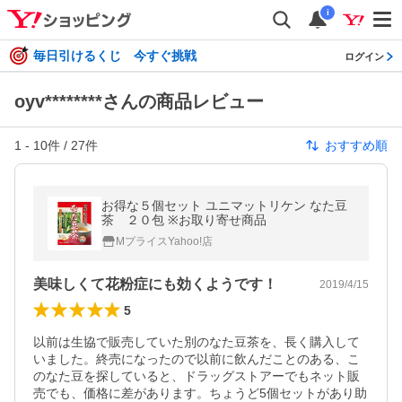
i
毎日引けるくじ 今すぐ挑戦
ログイン
oyv********さんの商品レビュー
1
-
10
件 /
27
件
おすすめ順
お得な５個セット ユニマットリケン なた豆
茶 ２０包 ※お取り寄せ商品
MプライスYahoo!店
美味しくて花粉症にも効くようです！
2019/4/15
5
以前は生協で販売していた別のなた豆茶を、長く購入して
いました。終売になったので以前に飲んだことのある、こ
のなた豆を探していると、ドラッグストアーでもネット販
売でも、価格に差があります。ちょうど5個セットがあり助