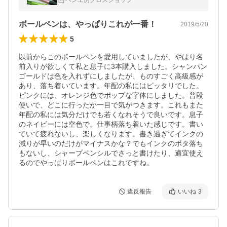
ペン工房クロスショップ
ボールペンは、やっぱりこれが一番！
2019/5/20
5
以前からこのボールペンを愛用していましたが、やはり名
前入りが欲しくて私と息子に3本購入しました。シャンパン
ゴールドは色を入れずにしましたが、ものすごく高級感が
あり、落ち着いています。年配の私にはピッタリでした。
ピンクには、オレンジ色でポップな字体にしました。普段
使いで、どこに行ったか一目で気がつきます。これもまた
年配の私には気分だけでも若くなれそうで良いです。息子
のネイビーには空色で。仕事柄落ち着いた感じです。書い
ていて疲れないし、楽しくなります。書き過ぎてインクの
減りが早いのだけがマイナスかな？でもインクのボタ落ち
もないし、シャープペンシルでさっと書けたり、適宜使え
るのでやっぱりボールペンはこれですね。
違反報告
いいね
3