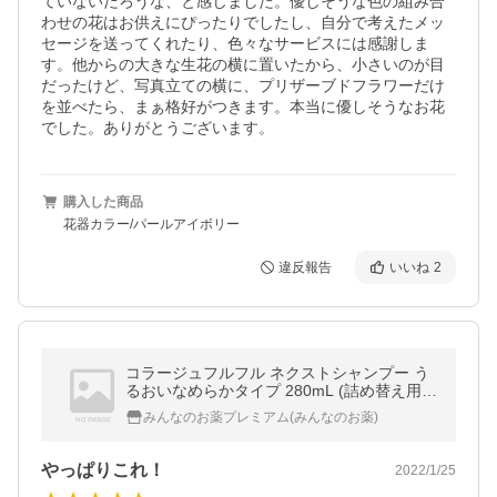
ていないだろうな、と感じました。優しそうな色の組み合
わせの花はお供えにぴったりでしたし、自分で考えたメッ
セージを送ってくれたり、色々なサービスには感謝しま
す。他からの大きな生花の横に置いたから、小さいのが目
だったけど、写真立ての横に、プリザーブドフラワーだけ
を並べたら、まぁ格好がつきます。本当に優しそうなお花
でした。ありがとうございます。
購入した商品
花器カラー/パールアイボリー
違反報告
いいね
2
コラージュフルフル ネクストシャンプー う
るおいなめらかタイプ 280mL (詰め替え用)
3個セット
みんなのお薬プレミアム(みんなのお薬)
やっぱりこれ！
2022/1/25