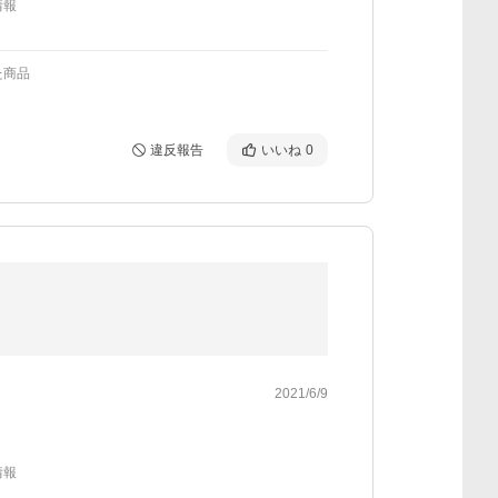
情報
た商品
違反報告
いいね
0
2021/6/9
情報