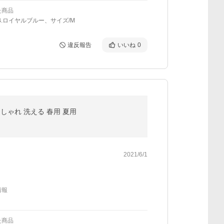
た商品
B.ロイヤルブルー、サイズ/M
違反報告
いいね
0
おしゃれ 洗える 春用 夏用
2021/6/1
情報
た商品