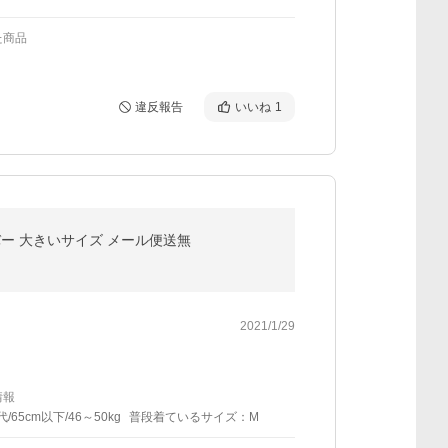
た商品
違反報告
いいね
1
バー 大きいサイズ メール便送無
2021/1/29
情報
代/65cm以下/46～50kg
普段着ているサイズ：M