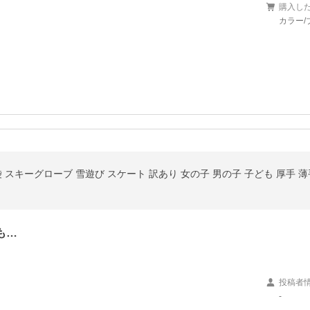
購入し
カラー/
 スキーグローブ 雪遊び スケート 訳あり 女の子 男の子 子ども 厚手 薄手
も…
投稿者
-