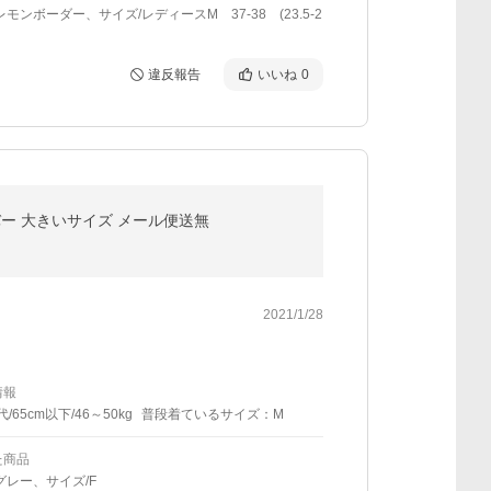
レモンボーダー、サイズ/レディースM 37-38 (23.5-2
違反報告
いいね
0
バー 大きいサイズ メール便送無
2021/1/28
情報
代/65cm以下/46～50kg
普段着ているサイズ：M
た商品
グレー、サイズ/F