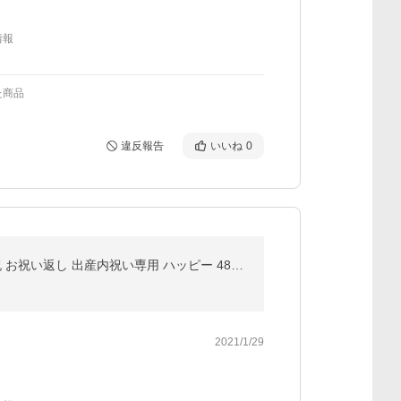
情報
た商品
違反報告
いいね
0
カタログギフト ディズニー 出産内祝い リンベル 内祝い お返し カタログ ギフトカタログ disney 出産 内祝 お祝い返し 出産内祝い専用 ハッピー 4809-229
2021/1/29