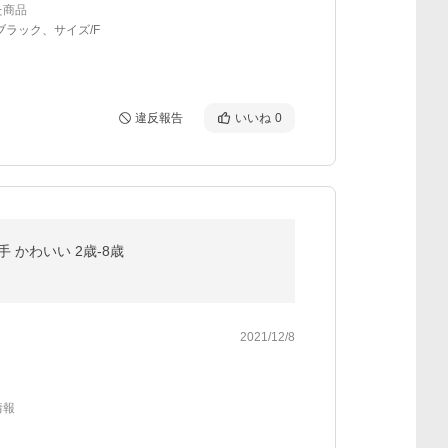
た商品
ブラック、サイズ/F
違反報告
いいね
0
 かわいい 2歳-8歳
2021/12/8
情報