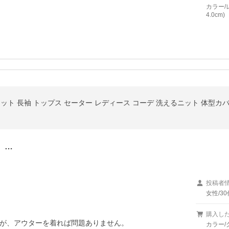
カラー/
4.0cm)
ット 長袖 トップス セーター レディース コーデ 洗えるニット 体型カ
。…
投稿者
女性/30
購入し
が、アウターを着れば問題ありません。

カラー/