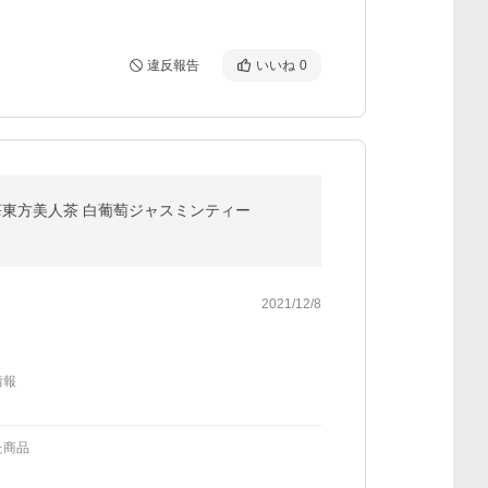
違反報告
いいね
0
龍茶 苺東方美人茶 白葡萄ジャスミンティー
2021/12/8
情報
た商品