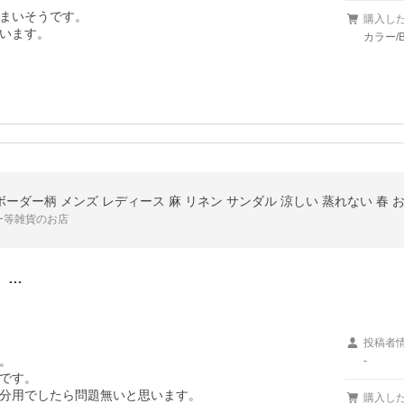
まいそうです。

購入し
います。
カラー/
ボーダー柄 メンズ レディース 麻 リネン サンダル 涼しい 蒸れない 春 
ー等雑貨のお店
。…
投稿者


-
です。

分用でしたら問題無いと思います。
購入し