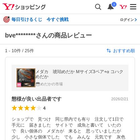
i
毎日引けるくじ 今すぐ挑戦
ログイン
bve********さんの商品レビュー
1
-
10
件 /
25
件
おすすめ順
メダカ 琥珀めだか Mサイズ3ペア+α コハク
めだか
めだかの市場
態様が良い出品者です
2026/2/21
4
ショップで　見つけ　同じ県内でも有り　注文して1日で　
手元に　届きました　サイトで　成魚と書いて　いたの
で　良い個体の　メダカが　来ると　思っていましたが　
少し　小さな個体でした　でも　みんな　元気です　灰色