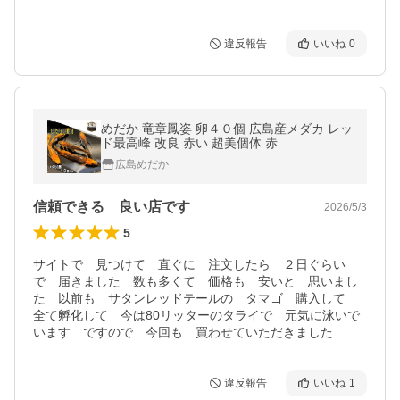
違反報告
いいね
0
めだか 竜章鳳姿 卵４０個 広島産メダカ レッ
ド最高峰 改良 赤い 超美個体 赤
広島めだか
信頼できる 良い店です
2026/5/3
5
サイトで　見つけて　直ぐに　注文したら　２日ぐらい
で　届きました　数も多くて　価格も　安いと　思いまし
た　以前も　サタンレッドテールの　タマゴ　購入して　
全て孵化して　今は80リッターのタライで　元気に泳いで
います　ですので　今回も　買わせていただきました　
違反報告
いいね
1