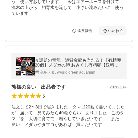
う　使い方おしています　　今はエアーホースを付けて　
流木の上から　飼育水を流して　小さい滝みたいに　使っ
ています
違反報告
いいね
0
今話題の青龍・過背金龍も当たる！【有精卵
20個】メダカの卵 おみくじ有精卵【送料無
料】生体 オロチ 幹之フルボディ レッドクリ
高級メダカworld green aquarium
フ エメキン ダルマなどから
態様の良い 出品者です
2026/3/14
5
注文して2〜3日で届きました　タマゴ20粒て書いてました
が　届いて　見てみたら40粒ぐらい　ありました　このタ
マゴを　大切に育てて　増やしていきたいです　　また　
良い　メダカやタマゴがあれば　買いたいです