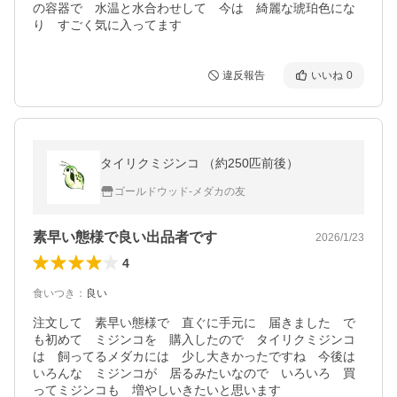
の容器で　水温と水合わせして　今は　綺麗な琥珀色にな
り　すごく気に入ってます
違反報告
いいね
0
タイリクミジンコ （約250匹前後）
ゴールドウッド-メダカの友
素早い態様で良い出品者です
2026/1/23
4
食いつき
：
良い
注文して　素早い態様で　直ぐに手元に　届きました　で
も初めて　ミジンコを　購入したので　タイリクミジンコ
は　飼ってるメダカには　少し大きかったですね　今後は
いろんな　ミジンコが　居るみたいなので　いろいろ　買
ってミジンコも　増やしいきたいと思います