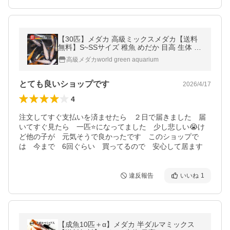
【30匹】メダカ 高級ミックスメダカ【送料
無料】S~SSサイズ 稚魚 めだか 目高 生体 人
気品種3種類以上入り
高級メダカworld green aquarium
とても良いショップです
2026/4/17
4
注文してすぐ支払いを済ませたら　２日で届きました　届
いてすぐ見たら　一匹⭐️になってました　少し悲しい😭け
ど他の子が　元気そうで良かったです　このショップで
は　今まで　6回ぐらい　買ってるので　安心して居ます
違反報告
いいね
1
【成魚10匹＋α】メダカ 半ダルマミックス