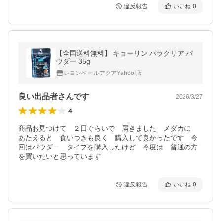
違反報告
いいね
0
【全国送料無料】 キョーリン パラクリア パ
ウダー 35g
レヨンベールアクアYahoo!店
良い出品者さんです
2026/3/27
4
商品お見つけて　２日ぐらいで　届きました　メダカに　
あたえると　食いつきも良く　購入して良かったです　今
回はパウダー　タイプを購入したけど　今度は　普通の方
を買いたいと思っています
違反報告
いいね
0