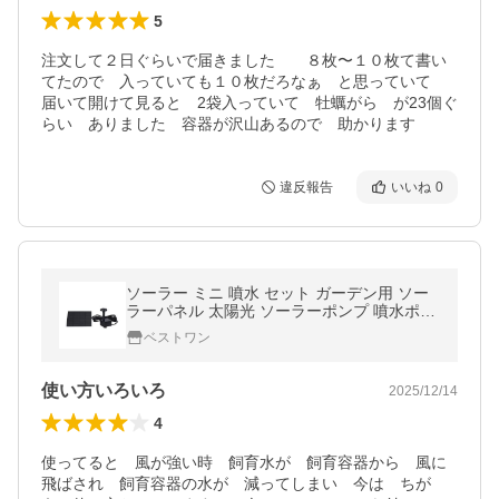
5
注文して２日ぐらいで届きました　　８枚〜１０枚て書い
てたので　入っていても１０枚だろなぁ　と思っていて　
届いて開けて見ると　2袋入っていて　牡蠣がら　が23個ぐ
らい　ありました　容器が沢山あるので　助かります　
違反報告
いいね
0
ソーラー ミニ 噴水 セット ガーデン用 ソー
ラーパネル 太陽光 ソーラーポンプ 噴水ポン
プ 庭 池 ((S
ベストワン
使い方いろいろ
2025/12/14
4
使ってると　風が強い時　飼育水が　飼育容器から　風に
飛ばされ　飼育容器の水が　減ってしまい　今は　ちが