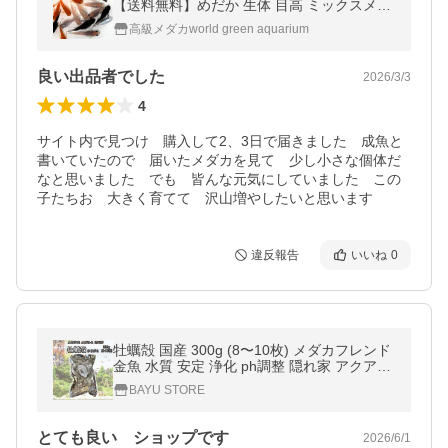
【送料無料】めだか 生体 目高 ミックスメダ
カ ダルマメダカ ミジンコ ゾウリムシ PSBと
高級メダカworld green aquarium
同梱可能
良い出品者でした
2026/3/3
4
サイト内で見つけ　購入して2、3日で届きました　成魚と
書いていたので　届いたメダカを見て　少し小さな個体だ
なと思いました　でも　皆んな元気にしていました　この
子たちお　大きく育てて　沢山増やしたいと思います
違反報告
いいね
0
牡蠣殻 国産 300g (8〜10枚) メダカフレンド
金魚 水質 安定 浄化 ph調整 隠れ家 アクアリ
ウム 貝殻 爆買
BAYU STORE
とても良い ショップです
2026/6/1