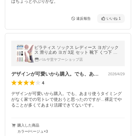
はちょっと小ぶりかな。
違反報告
いいね
1
ピラティス ソックス レディース ヨガソック
ス 滑り止め ヨガ 3足 セット 靴下 くつ下 く
つした 通気性 耐久性 抗菌 防臭 バレエ スポ
バルサ堂ヤフーショップ店
ーツ おしゃれ
デザインが可愛いから購入。でも、あまり…
2026/4/29
4
デザインが可愛いから購入。でも、あまり使うタイミング
がなく家での宅トレで使おうと思ったのですが…裸足でや
ることが多くてあまり活躍できてないです。
購入した商品
カラー/ベージュ×3