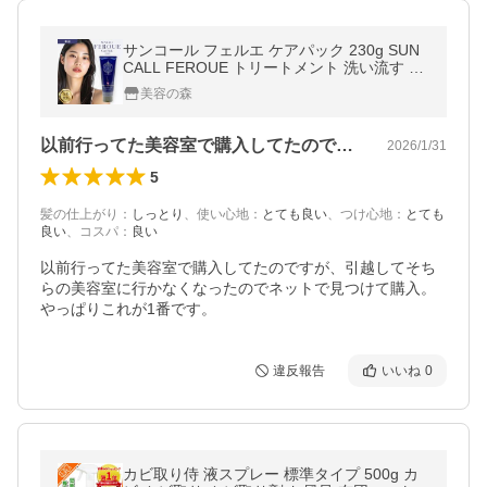
サンコール フェルエ ケアパック 230g SUN
CALL FEROUE トリートメント 洗い流す ヘ
アケア ヘアパック パック ダメージケア サロ
美容の森
ン専売品 美容院専売 正規品
以前行ってた美容室で購入してたのですが…
2026/1/31
5
髪の仕上がり
：
しっとり
、
使い心地
：
とても良い
、
つけ心地
：
とても
良い
、
コスパ
：
良い
以前行ってた美容室で購入してたのですが、引越してそち
らの美容室に行かなくなったのでネットで見つけて購入。
やっぱりこれが1番です。
違反報告
いいね
0
カビ取り侍 液スプレー 標準タイプ 500g カ