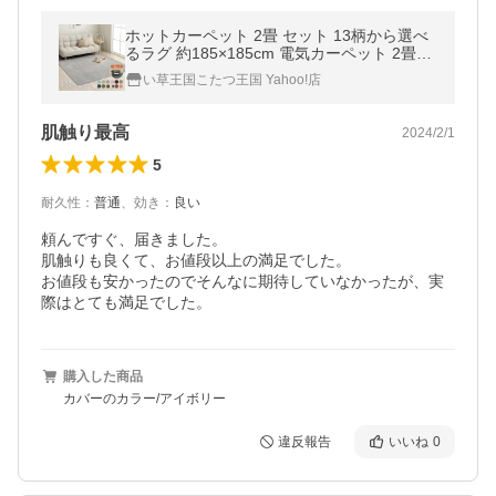
ホットカーペット 2畳 セット 13柄から選べ
るラグ 約185×185cm 電気カーペット 2畳用
抗菌 防臭 無地 フランネル ダニ退治 カバー
い草王国こたつ王国 Yahoo!店
肌触り最高
2024/2/1
5
耐久性
：
普通
、
効き
：
良い
頼んですぐ、届きました。

肌触りも良くて、お値段以上の満足でした。

お値段も安かったのでそんなに期待していなかったが、実
際はとても満足でした。
購入した商品
カバーのカラー/アイボリー
違反報告
いいね
0