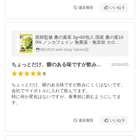
違反報告
いいね
0
医師監修 桑の葉茶 3g×60包入 国産 桑の葉10
0% ノンカフェイン 無農薬・無添加 カロリ
ーゼロ ティーバッグ 健康茶 桑茶 くわちゃ
MEVIUS web shop Yahoo!店
ママケアプラス
ちょっとだけ、癖のある味ですが飲みにく…
2026/4/20
5
ちょっとだけ、癖のある味ですが飲みにくくはないです。
会社でマイボトルに入れて飲んでます。

特に何か変化はないですが、食事前に飲むようにしてま
す。
違反報告
いいね
0