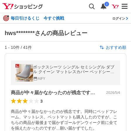
i
毎日引けるくじ 今すぐ挑戦
ログイン
hws********さんの商品レビュー
1
-
10
件 /
41
件
おすすめ順
ボックスシーツ シングル セミシングル ダブ
ル クイーン マットレスカバー ベッドシーツ
シーツ ワイド 伸縮 のびる 伸びる ボックス
AIFY
シーツ シングルサイズ 夏
商品が中々届かなかったのが残念です。同…
2026/5/4
3
商品が中々届かなかったのが残念です。同時にベッドフレ
ーム、マットレス、ベットマットも購入したのですが、こ
ちらの商品が最後まで届かずゴールデンウィーク前に全て
を揃えたかったのですが…願い届かずでした。
