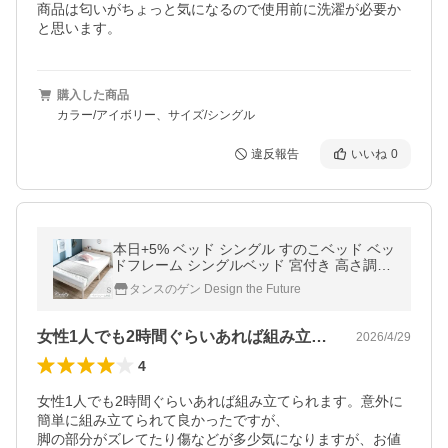
商品は匂いがちょっと気になるので使用前に洗濯が必要か
と思います。
購入した商品
カラー/アイボリー、サイズ/シングル
違反報告
いいね
0
本日+5% ベッド シングル すのこベッド ベッ
ドフレーム シングルベッド 宮付き 高さ調節
コンセント付 木製 ベット ベットフレーム す
タンスのゲン Design the Future
のこ おしゃれ
女性1人でも2時間ぐらいあれば組み立て…
2026/4/29
4
女性1人でも2時間ぐらいあれば組み立てられます。意外に
簡単に組み立てられて良かったですが、

脚の部分がズレてたり傷などが多少気になりますが、お値