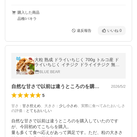
購入した商品
品種/パキラ
違反報告
いいね
0
大粒 熟成 ドライいちじく 700g トルコ産 ド
ライいちじく イチジク ドライイチジク 無花
果 お徳用 スイーツ お菓子 お中元 御中元 爆
BLUE BEAR
買
自然な甘さで以前は違うところのを購入し…
2026/5/2
5
甘さ
：
甘さ控えめ
、
大きさ
：
少し小さめ
、
実際に食べてみたおいしさ
の評価
：
とてもおいしい
自然な甘さで以前は違うところのを購入していたのです
が、今回初めてこちらを購入。

量も多くて食べ応えがあって満足です。ただ、粒の大きさ