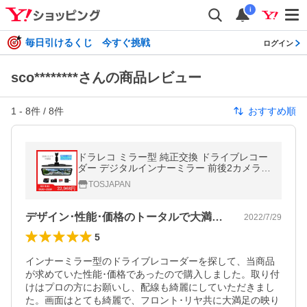
i
毎日引けるくじ 今すぐ挑戦
ログイン
sco********さんの商品レビュー
1
-
8
件 /
8
件
おすすめ順
ドラレコ ミラー型 純正交換 ドライブレコー
ダー デジタルインナーミラー 前後2カメラ
分離型 12インチ 逆台形 SONY STARVIS ズ
TOSJAPAN
ーム ノイズ対策 駐車監視 UR11XC
デザイン･性能･価格のトータルで大満足！
2022/7/29
5
インナーミラー型のドライブレコーダーを探して、当商品
が求めていた性能･価格であったので購入しました。取り付
けはプロの方にお願いし、配線も綺麗にしていただきまし
た。画面はとても綺麗で、フロント･リヤ共に大満足の映り