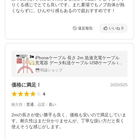
りくる感じでとても良いです。また夏場でもノブ自体が熱
くならずに、ひんやり感もあるので超おすすめです！
違反報告
いいね
0
iPhoneケーブル 長さ 2m 急速充電ケーブル
充電器 データ転送ケーブル USBケーブル iP
ad用 iPhone17 Air 16 15Plus 14Pro 13 12mi
明誠ショップ
ni 11 XR X【PL保険済み安心】
価格に満足！
2020/3/25
4
耐久性
：
普通
、
品質
：
良い
2mの長さが使い勝手も良く、価格も安いので満足していま
す。耐久性はまだ分かりませんが、丁寧な扱い方だと長く
使えそうな感じがします。