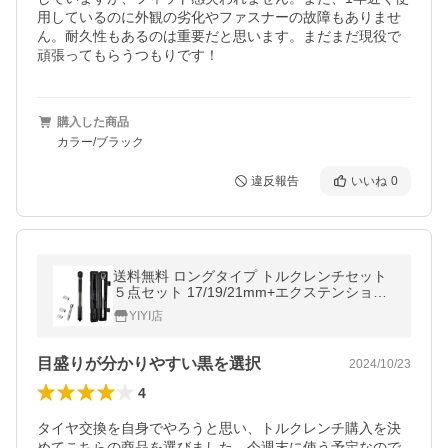
用しているのに外観の劣化やファスナーの故障もありませ
ん。耐久性もあるのは重要だと思います。まだまだ現役で
頑張ってもらうつもりです！
購入した商品
カラー/ブラック
違反報告
いいね
0
送料無料 ロングタイプ トルクレンチセット
５点セット 17/19/21mm+エクステンション
専用ケース付き 車 タイヤ交換
YIYI店
目盛りが分かりやすい黒を選択
2024/10/23
4
タイヤ交換を自身でやろうと思い、トルクレンチ購入を決
めてこちらの商品を選びました。今週末に使う予定なので