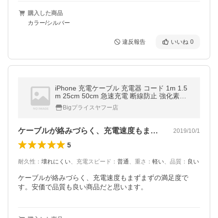
購入した商品
カラー/シルバー
違反報告
いいね
0
iPhone 充電ケーブル 充電器 コード 1m 1.5
m 25cm 50cm 急速充電 断線防止 強化素材 i
Phone11 iPhoneX iPhone各種 モバイルバッ
Bigプライスヤフー店
テリー planetcord 90日保証
ケーブルが絡みづらく、充電速度もまずま…
2019/10/1
5
耐久性
：
壊れにくい
、
充電スピード
：
普通
、
重さ
：
軽い
、
品質
：
良い
ケーブルが絡みづらく、充電速度もまずまずの満足度で
す。安価で品質も良い商品だと思います。