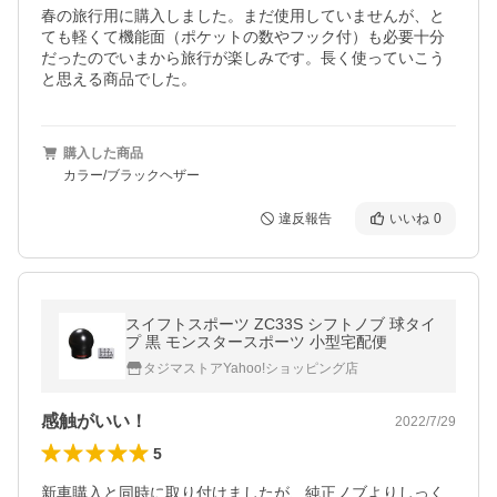
春の旅行用に購入しました。まだ使用していませんが、と
ても軽くて機能面（ポケットの数やフック付）も必要十分
だったのでいまから旅行が楽しみです。長く使っていこう
と思える商品でした。
購入した商品
カラー/ブラックヘザー
違反報告
いいね
0
スイフトスポーツ ZC33S シフトノブ 球タイ
プ 黒 モンスタースポーツ 小型宅配便
タジマストアYahoo!ショッピング店
感触がいい！
2022/7/29
5
新車購入と同時に取り付けましたが、純正ノブよりしっく