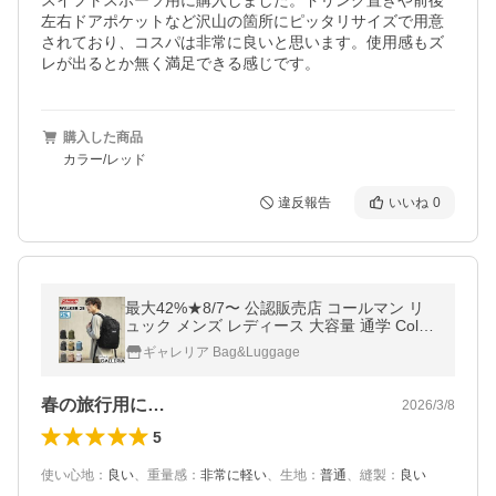
スイフトスポーツ用に購入しました。ドリンク置きや前後
左右ドアポケットなど沢山の箇所にピッタリサイズで用意
されており、コスパは非常に良いと思います。使用感もズ
レが出るとか無く満足できる感じです。
購入した商品
カラー/レッド
違反報告
いいね
0
最大42%★8/7〜 公認販売店 コールマン リ
ュック メンズ レディース 大容量 通学 Cole
man カジュアル 通勤 軽量 25L A4 2層 撥水
ギャレリア Bag&Luggage
WALKER ウォーカー25
春の旅行用に…
2026/3/8
5
使い心地
：
良い
、
重量感
：
非常に軽い
、
生地
：
普通
、
縫製
：
良い