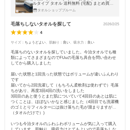
ルタイプ タオル 送料無料 (宅配) まとめ買い
ふわふわ SALE
タオルショップブルーム
毛落ちしないタオルを探して
2026/2/25
4
サイズ
：
ちょうどよい
、
肌触り
：
良い
、
吸水力
：
良い
毛落ちのないタオルを探していました。今治タオルでも種
類によってさまざまなのでFUuの毛落ち具合を問い合わせ
してから購入しました

届いた状態と1回洗った状態ではボリュームが違いふんわり
です

届いてから2回洗濯して（もちろん柔軟剤は使わずで）毛落
ちがあり、再度3回4回の洗いをしました

3回目のあと使うとまだ肌についていて4回目のあとは肌に
つくことは、ほぼないかなと感じました（4回目でも洗濯機
のゴミとりフィルターには抜け落ちた毛が溜まりますが…
（タオルだけで）)

いつも今治タオルのふわふわボリュームが気に入って購入
しています、肌触り、吸収力はとてもよいので毛落ちしな