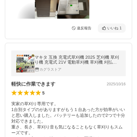
違反報告
いいね
1
マキタ 互換 充電式草刈機 2025 芝刈機 草刈
り機 充電式 21V 電動草刈機 草刈機 刈払機
コードレス マキタ バッテリー互換 家庭用 女
カグラストア
性 軽量 安全 除草 雑草対策
軽快に作業できます
2025/10/16
5
実家の草刈り専用です。

1台別タイプのがありますがもう１台あった方が効率がいい
と思い購入しました。バッテリーも追加したので2つで十分
対応できました。

重さ、長さ、草刈り音も気になることもなく草刈りもスム
ーズです。
