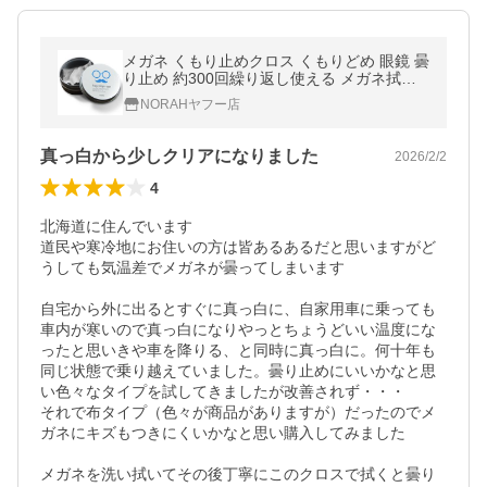
メガネ くもり止めクロス くもりどめ 眼鏡 曇
り止め 約300回繰り返し使える メガネ拭き
メガネクリーナー 眼鏡拭き 眼鏡クリーナー
NORAHヤフー店
FOG STOP CAN
真っ白から少しクリアになりました
2026/2/2
4
北海道に住んでいます

道民や寒冷地にお住いの方は皆あるあるだと思いますがど
うしても気温差でメガネが曇ってしまいます

自宅から外に出るとすぐに真っ白に、自家用車に乗っても
車内が寒いので真っ白になりやっとちょうどいい温度にな
ったと思いきや車を降りる、と同時に真っ白に。何十年も
同じ状態で乗り越えていました。曇り止めにいいかなと思
い色々なタイプを試してきましたが改善されず・・・

それで布タイプ（色々が商品がありますが）だったのでメ
ガネにキズもつきにくいかなと思い購入してみました

メガネを洗い拭いてその後丁寧にこのクロスで拭くと曇り