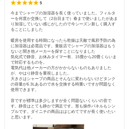
5
今までシャープの加湿器を長く使っていました。フィルタ
ーを何度か交換して（2台目まで）春まで使いましたがあま
り加湿していない感じがしたので今シーズン新しく購入す
ることにしました

暖房を使用する時期になったら乾燥は天敵で風邪予防の為
に加湿器は必需品です。量販店でシャープの加湿器はもう
ないと聞き他メーカーを探すことになりました

気化式で静音、お休みタイマー有、15畳から20畳くらいま
で対応するものを。

電気代は他メーカーの方がかからないものもありました
が、やはり静音を重視しました。

大きさはシャープの商品とそんなに変わらないけどタンク
の容量が6.3Lあるので水を交換する時重いですが問題なく
使用できます。

音ですが標準は多少しますが全く問題ないくらいの音で
す。静音はとても静かで満足です。形も操作パネルもシン
プルです。ダイニチの商品ははじめてですが長く使いたい
と思います。