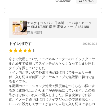
違反報告
いいね
0
エスケイジャパン 日本製 ミニパネルヒータ
ー SKJ-KT35P 暖房 電気ストーブ 45418870
30231 小型 スリム 壁掛け コンパクト 足元
彩り空間
温風 脱衣所 デスク 下 トイレ
トイレ用です
2025/12/18
5
今まで使用していたミニパネルヒーターのスイッチダイヤ
ルが経年で破損してスイッチが入らなくなってしまい同じ
タイプを探していました。

トイレ内が狭いので外形寸法がほぼ同じでルームサーモ
付、入り切りが前面にダイヤルタイプで無段階に切替でき
るタイプを。

冬期間のヒートショック対策で温度差をつくらない様にす
る為に電気代はかかりますが必需品にしています。この商
品がほぼ似ていたので購入しました。届き次第すぐに設
置、イメージ通りほぼ同じタイプだったので違和感なく、
1.5～2に設定してサーモがきいて自動で入り切りできるの