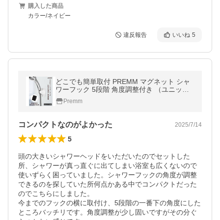
購入した商品
カラー/ネイビー
違反報告
いいね
5
どこでも簡単取付 PREMM マグネット シャ
ワーフック 5段階 角度調整付き （ユニット
バス用）シャワーホルダー 磁石 シャワー
Premm
コンパクトなのがよかった
2025/7/14
5
頭の大きいシャワーヘッドをいただいたのでセットした
所、シャワーが真っ直ぐに出てしまい浴室も広くないので
使いずらく困っていました。シャワーフックの角度が調整
できるのを探していた所何点かある中でコンパクトだった
のでこちらにしました。

今までのフックの横に取付け、5段階の一番下の角度にした
ところバッチリです。角度調整が少し固いですがその分ぐ