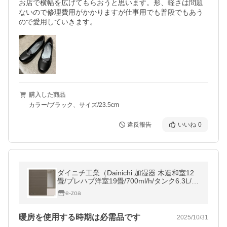
お店で横幅を広げてもらおうと思います。形、軽さは問題
ないので修理費用がかかりますが仕事用でも普段でもあう
ので愛用していきます。
購入した商品
カラー/ブラック、サイズ/23.5cm
違反報告
いいね
0
ダイニチ工業（Dainichi 加湿器 木造和室12
畳/プレハブ洋室19畳/700ml/h/タンク6.3L/シ
ョコラブラウン HD-RXT725 T(2662567)
e-zoa
暖房を使用する時期は必需品です
2025/10/31