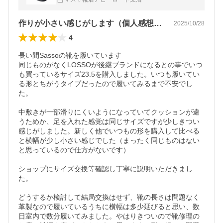
仕事靴 クシュクシュ ブラック
作りが小さい感じがします（個人感想です）
2025/10/28
4
長い間Sassoの靴を履いています

同じものがなくLOSSOが後継ブランドになるとの事でいつ
も買っているサイズ23.5を購入しました。いつも履いてい
る形とちがうタイプだったので履いてみるまで不安でし
た。

中敷きが一部滑りにくいようになっていてクッションが違
うためか、足を入れた感覚は同じサイズですが少しきつい
感じがしました。新しく他でいつもの形を購入して比べる
と横幅が少し小さい感じでした（まったく同じものはない
と思っているので仕方がないです）

ショップにサイズ交換等確認し丁寧に説明いただきまし
た。

どうするか検討して結局交換はせず、靴の長さは問題なく
革製なので履いているうちに横幅は多少延びると思い、数
日室内で数分履いてみました。やはりきついので靴修理の