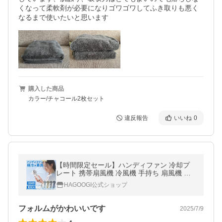
くなって柔軟剤が必要になりゴワゴワしてふき取りも悪く
なるまで使いたいと思います
購入した商品
カラー/チャコール2枚セット
違反報告
いいね
0
【時間限定セール】ハンディファン 冷却プ
レート 携帯扇風機 冷風機 手持ち 扇風機 小
型 首掛け 卓上 5000mAh 100段階調整 おし
HAGOOGI公式ショップ
ゃれ 静音 ギフト 冷却グッズ
フォルムがかわいいです
2025/7/9