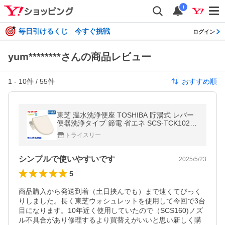
i
毎日引けるくじ 今すぐ挑戦
ログイン
yum********さんの商品レビュー
1
-
10
件 /
55
件
おすすめ順
東芝 温水洗浄便座 TOSHIBA 貯湯式 レバー
便器洗浄タイプ 節電 省エネ SCS-TCK1020
パステルアイボリー 温水便座 ステンレスノ
トライスリー
ズル SCS-TCK1020(N)
シンプルで使いやすいです
2025/5/23
5
商品購入から発送到着（土日挟んでも）まで速くてびっく
りしました。長く東芝ウォシュレットを使用して今回で3台
目になります。10年近く使用していたので（SCS160)ノズ
ル不具合があり修理するより買替えがいいと思い新しく購