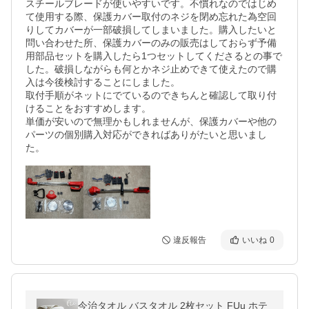
スチールブレードが使いやすいです。不慣れなのではじめ
て使用する際、保護カバー取付のネジを閉め忘れた為空回
りしてカバーが一部破損してしまいました。購入したいと
問い合わせた所、保護カバーのみの販売はしておらず予備
用部品セットを購入したら1つセットしてくださるとの事で
した。破損しながらも何とかネジ止めできて使えたので購
入は今後検討することにしました。

取付手順がネットにでているのできちんと確認して取り付
けることをおすすめします。

単価が安いので無理かもしれませんが、保護カバーや他の
パーツの個別購入対応ができればありがたいと思いまし
た。
違反報告
いいね
0
今治タオル バスタオル 2枚セット FUu ホテ