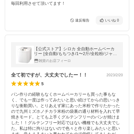
毎回利用させて頂いてます！
違反報告
いいね
0
【公式ストア】シロカ 全自動ホームベーカ
リー [全自動/もちつき/1〜2斤/全粒粉/ジャム/
フレッシュバター/蕎麦/うどん/パスタ/タイマ
雑貨のお店フィーロ
ー]
全て初ですが、大丈夫でしたー！！
2023/2/20
5
パン作りの経験もなくホームベーカリーも買った事もな
く、でも一度は作ってみたいと思い続けてからの思いっき
りな衝動買い。とりあえず家にあった米粉で作りたかった
ので九州ミズホノチカラ米粉の袋裏の通り材料を入れて早
焼きモード。とても上手くグルテンフリーのパンが焼けま
した！！グルテンフリー対応ではない機種でも大丈夫でし
た。私は特に拘りはないので色々と作り楽しみたいと思い