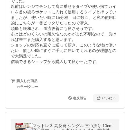
でした。

以前はレンジでチンして肩に乗せるタイプや使い捨てカイ
ロを首の後ろポケットに入れて使用するタイプと持ってい
ましたが、使いたい時に15分程、日に数回、と私の使用目
的にこちらが一番ピッタリだったので購入。

頭痛も緩和され、血流改善にも良さそうです。

あとはどのくらいの耐久性なのかがまだ不明なので、良け
れば来年また購入すると思います。

ショップの対応も直ぐに送って頂き、このような物は使い
たい、欲しい時にすぐに手元に届いてくれるのが理想なの
で大満足でした。

購入した商品
カラー/グレー
違反報告
いいね
3
マットレス 高反発 シングル 三つ折り 10cm