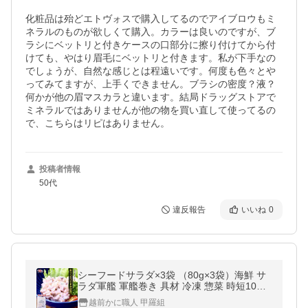
化粧品は殆どエトヴォスで購入してるのでアイブロウもミ
ネラルのものが欲しくて購入。カラーは良いのですが、ブ
ラシにベットリと付きケースの口部分に擦り付けてから付
けても、やはり眉毛にベットリと付きます。私が下手なの
でしょうが、自然な感じとは程遠いです。何度も色々とや
ってみてますが、上手くできません。ブラシの密度？液？
何かが他の眉マスカラと違います。結局ドラッグストアで
ミネラルではありませんが他の物を買い直して使ってるの
で、こちらはリピはありません。
投稿者情報
50代
違反報告
いいね
0
シーフードサラダ×3袋 （80g×3袋）海鮮 サ
ラダ軍艦 軍艦巻き 具材 冷凍 惣菜 時短10分
ポイント利用 爆買
越前かに職人 甲羅組