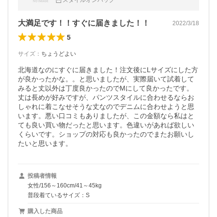
スタイルオンバッグ
大満足です！！すぐに届きました！！
2022/3/18
5
サイズ
：
ちょうどよい
北海道なのにすぐに届きました！注文後にLサイズにした方
が良かったかな。。と思いましたが、実際届いて試着して
みると丈以外は丁度良かったのでMにして良かったです。
丈は長めが好みですが、パンツスタイルに合わせるならお
しゃれに着こなせそうな丈なのでデニムに合わせようと思
います。悪い口コミもありましたが、この金額なら私はと
ても良い買い物だったと思います。色違いがあれば欲しい
くらいです。ショップの対応も良かったのでまたお願いし
たいと思います。
投稿者情報
女性/156～160cm/41～45kg
普段着ているサイズ：S
購入した商品