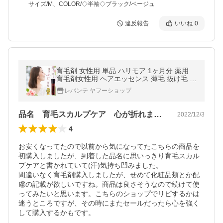
サイズ/M、COLOR/◇半袖◇ブラック/ベージュ
違反報告
いいね
0
育毛剤 女性用 単品 ハリモア 1ヶ月分 薬用
育毛剤女性用 ヘアエッセンス 薄毛 抜け毛 発
毛促進 育毛 ローション 医薬部外品 男性用
レバンテ ヤフーショップ
メンズ F
品名 育毛スカルプケア 心が折れました
2022/12/3
4
お安くなってたので以前から気になってたこちらの商品を
初購入しましたが、到着した品名に思いっきり育毛スカル
プケアと書かれていて(汗)気持ち凹みました。

間違いなく育毛剤購入しましたが、せめて化粧品類とか配
慮の記載が欲しいですね。商品は良さそうなので続けて使
ってみたいと思います。こちらのショップでリピするかは
迷うところですが、その時にまたセールだったら心を強く
して購入するかもです。