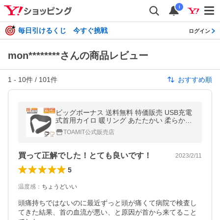
i
毎日引けるくじ 今すぐ挑戦
ログイン
mon********さんの商品レビュー
1
-
10
件 /
101
件
おすすめ順
ビッグボーナス 送料無料 特価販売 USB充電
式首用カイロ 暖リング あたたかい 柔らかい
軽い 軽量 ネックウォーマー 加熱 シンプル
TOAMIT公式販売店
男女兼用
買って正解でした！とても良いです！
2023/2/11
5
温度感
：
ちょうどいい
頭痛持ちではないのに最近ずっと頭が痛くて病院で検査し
てきた結果、首の血流が悪い、と原因が首から来てること