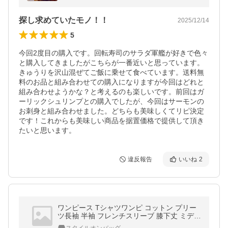
探し求めていたモノ！！
2025/12/14
5
今回2度目の購入です。回転寿司のサラダ軍艦が好きで色々
と購入してきましたがこちらが一番近いと思っています。
きゅうりを沢山混ぜてご飯に乗せて食べています。送料無
料のお品と組み合わせての購入になりますが今回はどれと
組み合わせようかな？と考えるのも楽しいです。前回はガ
ーリックシュリンプとの購入でしたが、今回はサーモンの
お刺身と組み合わせました。どちらも美味しくてリピ決定
です！これからも美味しい商品を据置価格で提供して頂き
たいと思います。
違反報告
いいね
2
ワンピース Tシャツワンピ コットン プリー
ツ長袖 半袖 フレンチスリーブ 膝下丈 ミディ
丈 大人 ベルト付き上品 ベルト トレンド