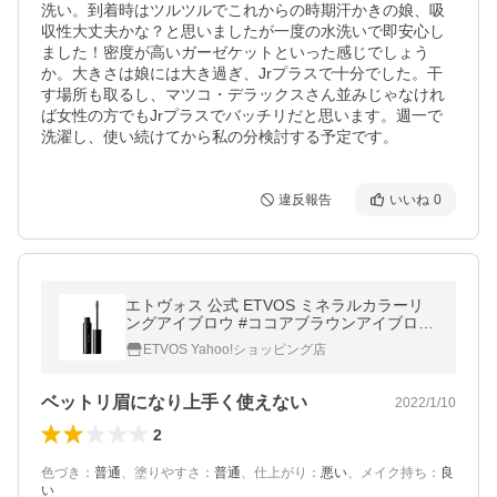
洗い。到着時はツルツルでこれからの時期汗かきの娘、吸
収性大丈夫かな？と思いましたが一度の水洗いで即安心し
ました！密度が高いガーゼケットといった感じでしょう
か。大きさは娘には大き過ぎ、Jrプラスで十分でした。干
す場所も取るし、マツコ・デラックスさん並みじゃなけれ
ば女性の方でもJrプラスでバッチリだと思います。週一で
洗濯し、使い続けてから私の分検討する予定です。
違反報告
いいね
0
エトヴォス 公式 ETVOS ミネラルカラーリ
ングアイブロウ #ココアブラウンアイブロウ
ペンシル パウダー ブラシ
ETVOS Yahoo!ショッピング店
ベットリ眉になり上手く使えない
2022/1/10
2
色づき
：
普通
、
塗りやすさ
：
普通
、
仕上がり
：
悪い
、
メイク持ち
：
良
い