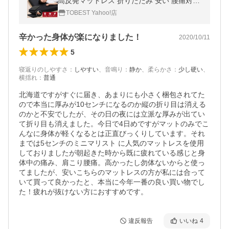
高反発マットレス 折りたたみ 安い 腰痛対策
折りたたみマットレス 体圧分散 硬め 腰痛 マ
TOBEST Yahoo!店
ット 敷き布団 超PayPay祭
辛かった身体が楽になりました！
2020/10/11
5
寝返りのしやすさ
：
しやすい
、
音鳴り
：
静か
、
柔らかさ
：
少し硬い
、
横揺れ
：
普通
北海道ですがすぐに届き、あまりにも小さく梱包されてた
ので本当に厚みが10センチになるのか縦の折り目は消える
のかと不安でしたが、その日の夜には立派な厚みが出てい
て折り目も消えました。今日で4日めですがマットのみでこ
んなに身体が軽くなるとは正直びっくりしています。それ
までは5センチのミニマリスト に人気のマットレスを使用
しておりましたが朝起きた時から既に疲れている感じと身
体中の痛み、肩こり腰痛。高かったし勿体ないからと使っ
てましたが、安いこちらのマットレスの方が私には合って
いて買って良かったと、本当に今年一番の良い買い物でし
た！疲れが抜けない方におすすめです。
違反報告
いいね
4