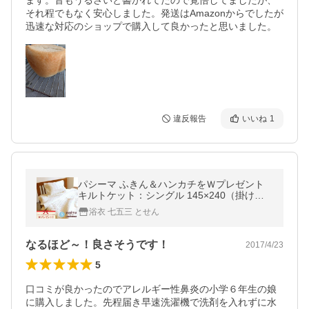
ます。音もうるさいと書かれてたので覚悟してましたが、
それ程でもなく安心しました。発送はAmazonからでしたが
迅速な対応のショップで購入して良かったと思いました。
違反報告
いいね
1
パシーマ ふきん＆ハンカチをＷプレゼント
キルトケット：シングル 145×240（掛け敷
き）
浴衣 七五三 とせん
なるほど～！良さそうです！
2017/4/23
5
口コミが良かったのでアレルギー性鼻炎の小学６年生の娘
に購入しました。先程届き早速洗濯機で洗剤を入れずに水