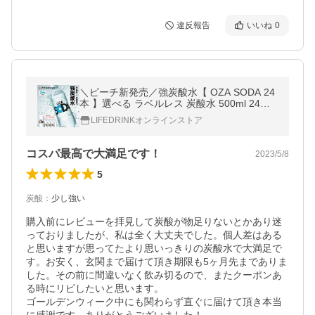
違反報告
いいね
0
＼ピーチ新発売／強炭酸水【 OZA SODA 24
本 】選べる ラベルレス 炭酸水 500ml 24本
最短翌日お届け ラベルレス 無糖 爆買
LIFEDRINKオンラインストア
コスパ最高で大満足です！
2023/5/8
5
炭酸
：
少し強い
購入前にレビューを拝見して炭酸が物足りないとかあり迷
っておりましたが、私は全く大丈夫でした。個人差はある
と思いますが思ってたより思いっきりの炭酸水で大満足で
す。お安く、玄関まで届けて頂き期限も5ヶ月先までありま
した。その前に間違いなく飲み切るので、またクーポンあ
る時にリピしたいと思います。

ゴールデンウィーク中にも関わらず直ぐに届けて頂き本当