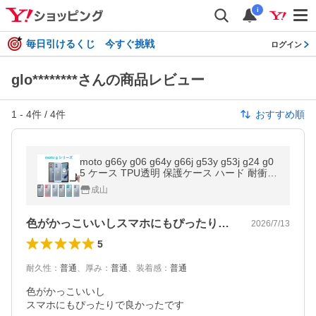
i
毎日引けるくじ 今すぐ挑戦
ログイン
glo********さんの商品レビュー
1
-
4
件 /
4
件
おすすめ順
moto g66y g06 g64y g66j g53y g53j g24 g0
5 ケース TPU透明 保護ケース ハード 耐衝撃
吸収 ストラップホール シリコン 軽量 ソフト
成山
ケース DIY TPUスマホカバー
色がかっこいいしスマホにもぴったりで良…
2026/7/13
5
耐久性
：
普通
、
厚み
：
普通
、
装着感
：
普通
色がかっこいいし

スマホにもぴったりで良かったです