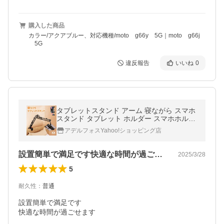
購入した商品
カラー/アクアブルー、対応機種/moto g66y 5G｜moto g66j
5G
違反報告
いいね
0
タブレットスタンド アーム 寝ながら スマホ
スタンド タブレット ホルダー スマホホルダ
ー クランプ スマホ Nintendo Switch AH05
アデルフォスYahoo!ショッピング店
(コードホルダー付属無し)
設置簡単で満足です快適な時間が過ごせま…
2025/3/28
5
耐久性
：
普通
設置簡単で満足です

快適な時間が過ごせます