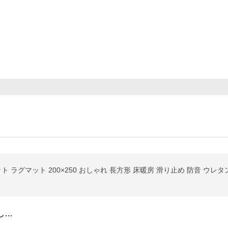
ペット ラグマット 200×250 おしゃれ 長方形 床暖房 滑り止め 防音 ウレ
し…