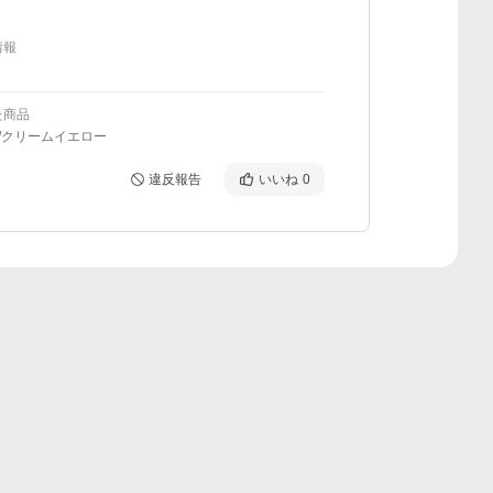
情報
た商品
/クリームイエロー
違反報告
いいね
0