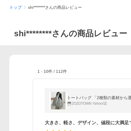
トップ
shi********さんの商品レビュー
shi********さんの商品レビュー
1
-
10
件 /
112
件
トートバッグ 「2種類の素材から選
ZOZOTOWN Yahoo!店
大きさ、軽さ、デザイン、値段に大満足