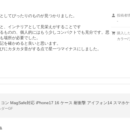
としてぴったりのものが見つかりました。

投稿者
-
と、インテリアとして見栄えがすることです

るものの、個人的にはもう少しコンパクトでも充分です。思
購入し
も場所が必要でした。

カラー/
記を確かめると良いと思います。

びにカタカタ音がする点で星一つマイナスにしました。
ルダーGF
ュ