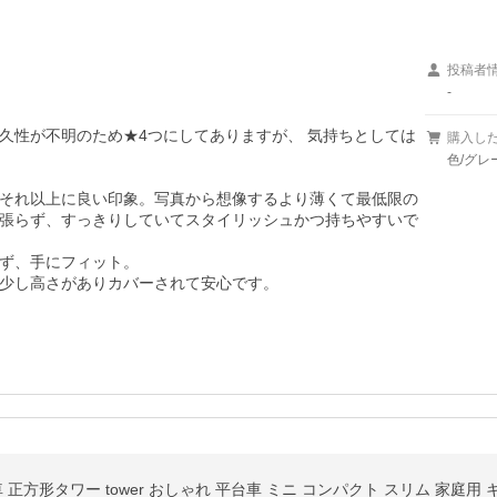
投稿者
-


久性が不明のため★4つにしてありますが、 気持ちとしては
購入し
色/グレー
それ以上に良い印象。写真から想像するより薄くて最低限の
張らず、すっきりしていてスタイリッシュかつ持ちやすいで
ず、手にフィット。

少し高さがありカバーされて安心です。
方形タワー tower おしゃれ 平台車 ミニ コンパクト スリム 家庭用 キャス