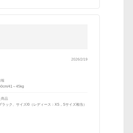
2026/2/19
情報
0cm/41～45kg
た商品
ブラック、サイズ/0（レディース：XS，Sサイズ相当）