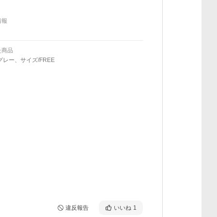
情報
た商品
グレー、サイズ/FREE
違反報告
いいね
1