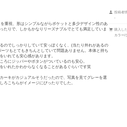
投稿者
-
さを重視、形はシンプルながらポケットと多少デザイン性のあ
ったりで、しかもかなりリーズナブルでとても満足していま
購入し
カラー/
るのでしっかりしていて安っぽくなく、(当たり外れがあるの
パーツもとてもきちんとしていて問題ありません。本体と持ち
をいれても安心感があります。

ころにジッパーやボタンがついているのも安心。

をいれたかわからなくなることがあるぐらいです笑

カーキがカジュアルそうだったので、写真を見てグレーを選
しろこちらがイメージにぴったりでした。