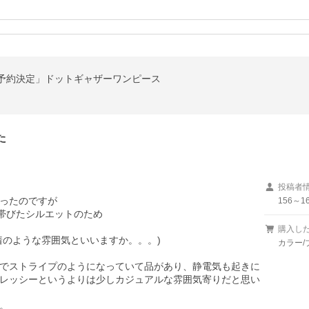
加予約決定」ドットギャザーワンピース
た


投稿者
ったのですが

156～16
帯びたシルエットのため

購入し
のような雰囲気といいますか。。。)

カラー/
でストライプのようになっていて品があり、静電気も起きに
レッシーというよりは少しカジュアルな雰囲気寄りだと思い

