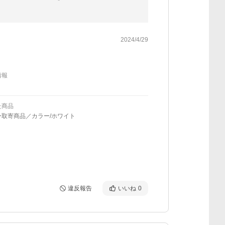
2024/4/29
情報
た商品
ー取寄商品／カラー/ホワイト
違反報告
いいね
0