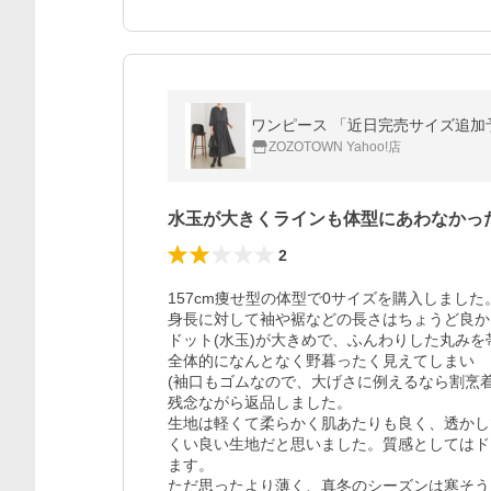
ワンピース 「近日完売サイズ追
ZOZOTOWN Yahoo!店
水玉が大きくラインも体型にあわなかっ
2
157cm痩せ型の体型で0サイズを購入しました。
身長に対して袖や裾などの長さはちょうど良か
ドット(水玉)が大きめで、ふんわりした丸みを
全体的になんとなく野暮ったく見えてしまい

(袖口もゴムなので、大げさに例えるなら割烹着
残念ながら返品しました。

生地は軽くて柔らかく肌あたりも良く、透かし
くい良い生地だと思いました。質感としてはド
ます。

ただ思ったより薄く、真冬のシーズンは寒そう。